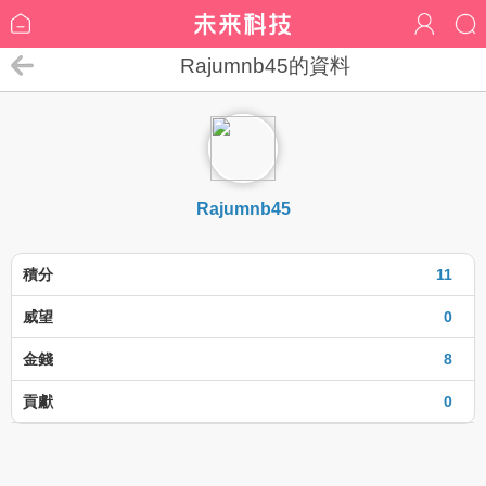
Rajumnb45的資料
Rajumnb45
積分
11
威望
0
金錢
8
貢獻
0