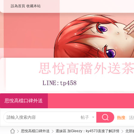
設為首頁
收藏本站
思悅高檔口碑外送
帖子
熱搜:
活
思悅高檔口碑外送
選妹區 加Gleezy：ky4573直接了解詳情
北部