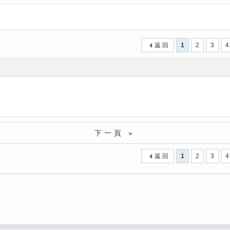
返 回
1
2
3
4
下一頁 »
返 回
1
2
3
4