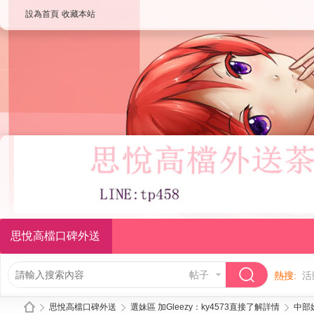
設為首頁
收藏本站
思悅高檔口碑外送
帖子
熱搜:
活
思悅高檔口碑外送
選妹區 加Gleezy：ky4573直接了解詳情
中部