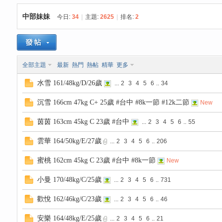
中部妹妹
今日:
34
|
主題:
2625
|
排名:
2
思
»
›
›
全部主題
最新
熱門
熱帖
精華
更多
水雪 161/48kg/D/26歲
...
2
3
4
5
6
..
34
沉雪 166cm 47kg C+ 25歲 #台中 #8k一節 #12k二節
New
茵茵 163cm 45kg C 23歲 #台中
...
2
3
4
5
6
..
55
悅
雲華 164/50kg/E/27歲
...
2
3
4
5
6
..
206
蜜桃 162cm 45kg C 23歲 #台中 #8k一節
New
小曼 170/48kg/C/25歲
...
2
3
4
5
6
..
731
歡悅 162/46kg/C/23歲
...
2
3
4
5
6
..
46
安樂 164/48kg/E/25歲
...
2
3
4
5
6
..
21