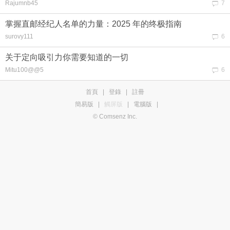
Rajumnb45
7
掌握直邮经纪人名单的力量：2025 年的终极指南
surovy111
6
关于定向吸引力你需要知道的一切
Mitu100@@5
6
首頁
|
登錄
|
註冊
簡易版
|
觸屏版
|
電腦版
|
© Comsenz Inc.