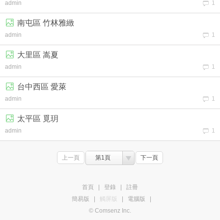
admin
1
南屯區 竹林雅緻
admin
1
大里區 嵩夏
admin
1
台中西區 愛萊
admin
1
太平區 覓玥
admin
1
上一頁
第1頁
下一頁
首頁
|
登錄
|
註冊
簡易版
|
觸屏版
|
電腦版
|
© Comsenz Inc.