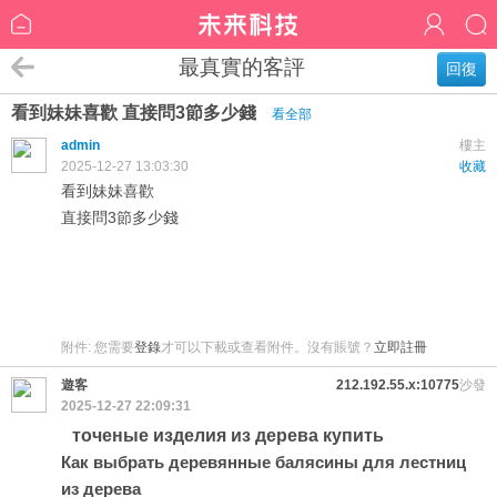
最真實的客評
回復
看到妹妹喜歡 直接問3節多少錢
看全部
admin
樓主
2025-12-27 13:03:30
收藏
看到妹妹喜歡
直接問3節多少錢
附件:
您需要
登錄
才可以下載或查看附件。沒有賬號？
立即註冊
遊客
212.192.55.x:10775
沙發
2025-12-27 22:09:31
точеные изделия из дерева купить
Как выбрать деревянные балясины для лестниц
из дерева