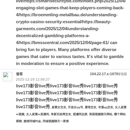
live/
https://smartsecuritybd.com/index.php/2025/12/04/
engaging-slot-games-that-keep-players-coming-back-
4/
https://broemmling-metallbau.de/understanding-
crypto-casino-security-essential/
https://beauty-
garments.com/2025/12/04/understanding-
decentralized-gambling-platforms-a-
4/
https://bmsscentral.com/2025/12/04/page-61/
can
bring fun to players. Many platforms offer diverse
games that cater to various tastes. It's vital to gamble
in moderation to ensure a positive experience.
遊客
104.22.17.x:10791
地板
2025-12-29 12:06:27
live173影音live秀
live173影音live秀
live173影音live秀
live173影音live秀
live173影音live秀
live173影音live秀
live173影音live秀
live173影音live秀
live173影音live秀
live173影音live秀
, 寂寞女交友, 开放女qq号, 雁塔交友, 岑溪qq交友, 女人寂寞
m视频, 女人寂寞m直播间, 阜新百姓网交友, 观澜同志群, 美国视频聊天网站, 哪个网站
裸聊, 激情同城约会, 同城视频聊天一夜情