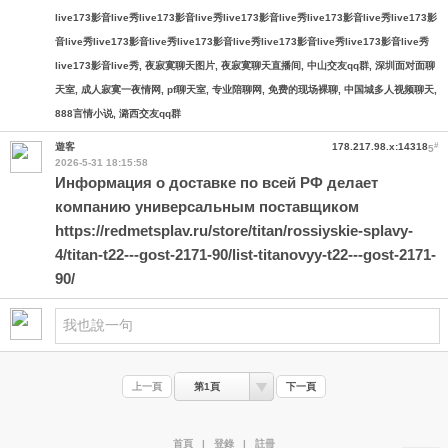
live173影音live秀
live173影音live秀
live173影音live秀
live173影音live秀
live173影
音live秀
live173影音live秀
live173影音live秀
live173影音live秀
live173影音live秀
live173影音live秀
, 夜寂寞聊天图片, 夜寂寞聊天直播间, 中山交友qq群, 深圳面对面聊
天室, 成人寂寞一夜情网, pf聊天室, 专业陪聊网, 免费的现场裸聊, 中国城多人视频聊天,
888言情小说, 潞西交友qq群
#
遊客
178.217.98.x:14318
5
2026-5-31 18:15:58
Информация о доставке по всей РФ делает
компанию универсальным поставщиком
https://redmetsplav.ru/store/titan/rossiyskie-splavy-
4/titan-t22---gost-2171-90/list-titanovyy-t22---gost-2171-
90/
上一頁
第1頁
下一頁
首頁
|
登錄
|
註冊