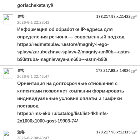
goriachekatanyi/
遊客
178.217.98.x:11422
#
28
2026-6-1 22:28:41
Информация об обработке IP-адреса для
определения региона — современный подход
https://redmetsplav.ru/store/magniy-i-ego-
splavy/zarubezhnye-splavy-2/magniy-am60b---astm-
b93/truba-magnievaya-am60b---astm-b93/
遊客
178.217.98.x:14026
#
29
2026-6-1 22:46:47
Ориентация на долгосрочные отношения с
клиентами позволяет компании формировать
индивидуальные условия оплаты и графики
поставок.
https://rms-ekb.ru/catalog/list/list-4khmfs-
2x1000x1000-gost-19903-74/
遊客
178.217.98.x:12115
#
30
2026-6-2 00:48:47