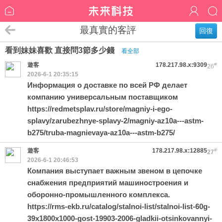
最真實的客評
回復
看到妹妹喜歡 直接問3節多少錢
看全部
遊客
178.217.98.x:9309
#
26
2026-6-1 20:35:15
Информация о доставке по всей РФ делает
компанию универсальным поставщиком
https://redmetsplav.ru/store/magniy-i-ego-
splavy/zarubezhnye-splavy-2/magniy-az10a---astm-
b275/truba-magnievaya-az10a---astm-b275/
遊客
178.217.98.x:12885
#
27
2026-6-1 20:46:53
Компания выступает важным звеном в цепочке
снабжения предприятий машиностроения и
оборонно-промышленного комплекса.
https://rms-ekb.ru/catalog/stalnoi-list/stalnoi-list-60g-
39x1800x1000-gost-19903-2006-gladkii-otsinkovannyi-