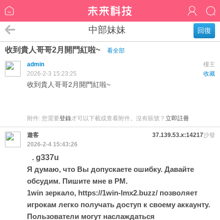
中部妹妹
回復
收到貴人哥哥2月開門紅啦~
看全部
admin
樓主
2026-2-3 15:23:25
收藏
收到貴人哥哥2月開門紅啦~
附件:
您需要
登錄
才可以下載或查看附件。沒有賬號？
立即註冊
遊客
37.139.53.x:14217
沙發
2026-2-4 15:43:26
. g337u
Я думаю, что Вы допускаете ошибку. Давайте
обсудим. Пишите мне в PM.
1win зеркало,
https://1win-lmx2.buzz/
позволяет
игрокам легко получать доступ к своему аккаунту.
Пользователи могут наслаждаться