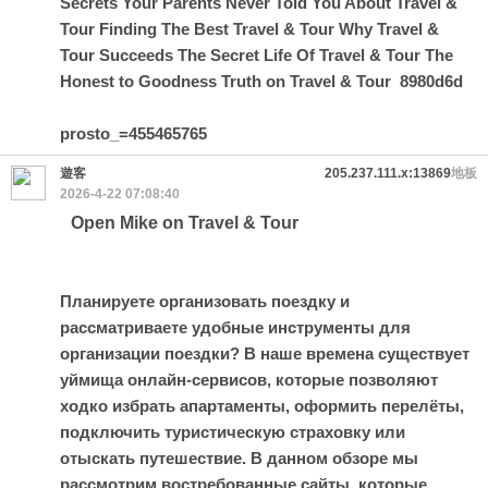
Secrets Your Parents Never Told You About Travel &
Tour
Finding The Best Travel & Tour
Why Travel &
Tour Succeeds
The Secret Life Of Travel & Tour
The
Honest to Goodness Truth on Travel & Tour
8980d6d
prosto_=455465765
遊客
205.237.111.x:13869
地板
2026-4-22 07:08:40
Open Mike on Travel & Tour
Планируете организовать поездку и
рассматриваете удобные инструменты для
организации поездки? В наше времена существует
уймища онлайн-сервисов, которые позволяют
ходко избрать апартаменты, оформить перелёты,
подключить туристическую страховку или
отыскать путешествие. В данном обзоре мы
рассмотрим востребованные сайты, которые