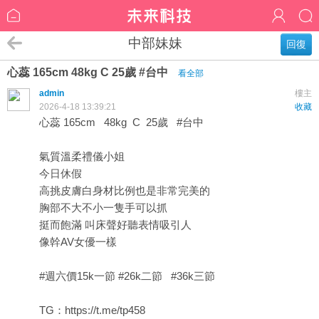
中部妹妹
回復
心蕊 165cm 48kg C 25歲 #台中
看全部
admin
樓主
2026-4-18 13:39:21
收藏
心蕊 165cm 48kg C 25歲 #台中
氣質溫柔禮儀小姐
今日休假
高挑皮膚白身材比例也是非常完美的
胸部不大不小一隻手可以抓
挺而飽滿 叫床聲好聽表情吸引人
像幹AV女優一樣
#週六價15k一節 #26k二節 #36k三節
TG：
https://t.me/tp458