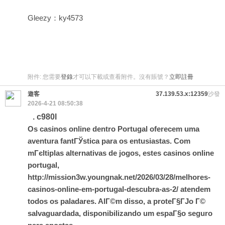
Gleezy：ky4573
附件:
您需要
登錄
才可以下載或查看附件。沒有賬號？
立即註冊
遊客
37.139.53.x:12359
沙發
2026-4-21 08:50:38
. c980l
Os casinos online dentro Portugal oferecem uma
aventura fantГЎstica para os entusiastas. Com
mГєltiplas alternativas de jogos, estes casinos online
portugal,
http://mission3w.youngnak.net/2026/03/28/melhores-
casinos-online-em-portugal-descubra-as-2/
atendem
todos os paladares. AlГ©m disso, a proteГ§ГЈo Г©
salvaguardada, disponibilizando um espaГ§o seguro