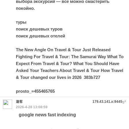
выбора экскурсий — все можно смастерить
покойно.
туры
поиск дешевых туров
поиск дешевых отелей
The New Angle On Travel & Tour Just Released
Fighting For Travel & Tour: The Samurai Way
What To
Expect From Travel & Tour?
What You Should Have
Asked Your Teachers About Travel & Tour
How Travel
& Tour changed our lives in 2026
383b727
prosto_=455465765
遊客
179.43.141.x:9445
#
5
2026-4-28 13:08:59
google news fast indexing