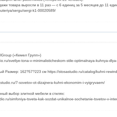
ажи товара выросли в 11 раз — с 6 единиц за 5 месяцев до 11 едини
huteriya/sergu/sergi-k1-00020589/
lGroup («Кемел Групп»)
.ru/svetlye-tona-v-minimalisticheskom-stile-optimalnaya-kuhnya-dlya-g
 Размер: 162?57?223 см https://stosastudio.ru/catalog/kuhni-rewind
studio.ru/7-sovetov-ot-dizajnera-kuhni-ekonomim-i-vyigryvaem/
ный выбор элитной мебели в стилях:
dio.ru/simfoniya-tsveta-kak-sozdat-unikalnoe-sochetanie-tsvetov-v-inte