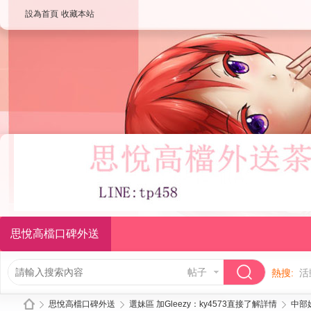
設為首頁
收藏本站
思悅高檔口碑外送
帖子
熱搜:
活
思悅高檔口碑外送
選妹區 加Gleezy：ky4573直接了解詳情
中部