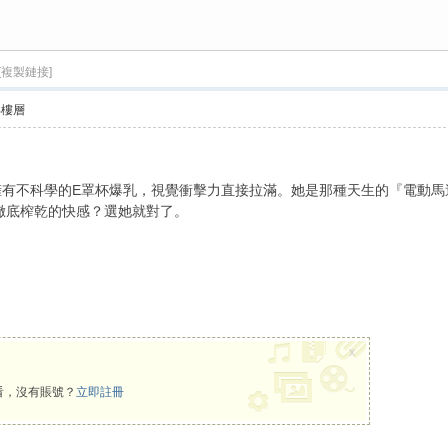
[複製鏈接]
›
部樓層
卻擁有不科學的E罩杯爆乳，視覺衝擊力直接拉滿。她是那種天生的『電動
徹底榨乾的快感？選她就對了。
x
看，沒有賬號？
立即註冊