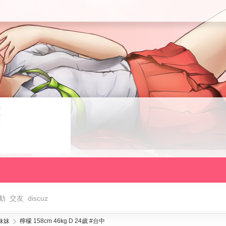
動
交友
discuz
妹妹
檸檬 158cm 46kg D 24歲 #台中