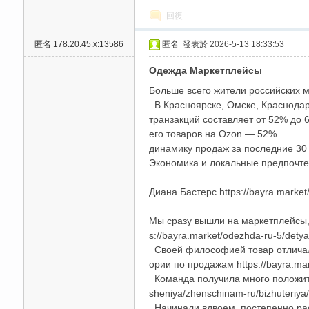
回復
高
匿名
178.20.45.x:13586
匿名
發表於 2026-5-13 18:33:53
Одежда Маркетплейсы
Больше всего жители российских ми
В Красноярске, Омске, Краснодаре
транзакций составляет от 52% до 
его товаров на Ozon — 52%.
динамику продаж за последние 30 
檔
Экономика и локальные предпочтения
Диана Бастерс https://bayra.market
Мы сразу вышли на маркетплейсы,
s://bayra.market/odezhda-ru-5/dety
Своей философией товар отличался
ории по продажам https://bayra.marke
Команда получила много положитель
sheniya/zhenschinam-ru/bizhuteriya
口
Начинали вдвоем, постепенно рас