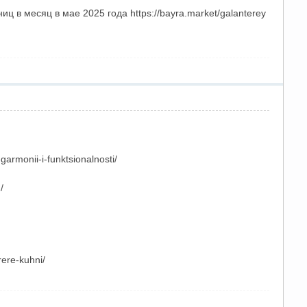
ц в месяц в мае 2025 года https://bayra.market/galanterey
armonii-i-funktsionalnosti/
/
rere-kuhni/