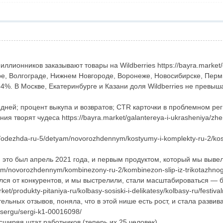
ллионников заказывают товары на Wildberries https://bayra.market/g
, Волгограде, Нижнем Новгороде, Воронеже, Новосибирске, Перми 
64%. В Москве, Екатеринбурге и Казани доля Wildberries не превы
дней; процент выкупа и возвратов; CTR карточки в проблемном реги
 творят чудеса https://bayra.market/galantereya-i-ukrasheniya/zhen
/odezhda-ru-5/detyam/novorozhdennym/kostyumy-i-komplekty-ru-2/kosty
 это был апрель 2021 года, и первым продуктом, который мы выве
am/novorozhdennym/kombinezony-ru-2/kombinezon-slip-iz-trikotazhnog
 от конкурентов, и мы выстрелили, стали масштабироваться — бу
t/produkty-pitaniya-ru/kolbasy-sosiski-i-delikatesy/kolbasy-ru/festiv
ных отзывов, поняла, что в этой нише есть рост, и стала развивать
/sergu/sergi-k1-00016098/
ширяя штат работников (теперь их 25 человек).