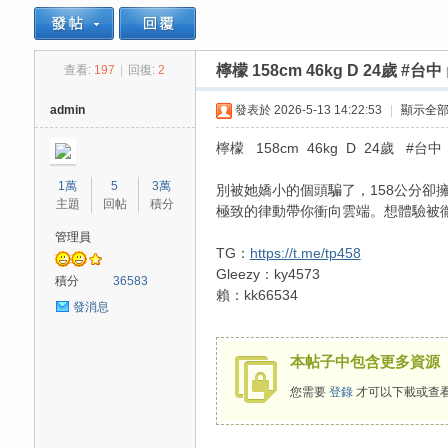
檸檬 158cm 46kg D 24歲 #台中
查看:
197
|
回復:
2
思
»
›
›
admin
發表於 2026-5-13 14:22:53
|
顯示全
檸檬 158cm 46kg D 24歲 #台中
1萬
5
3萬
別被她嬌小的個頭騙了，158公分
主題
回帖
積分
極致的律動帶你衝向雲端。想體驗被
管理員
TG：
https://t.me/tp458
Gleezy：ky4573
悅
積分
36583
賴：kk66534
發消息
本帖子中包含更多資源
您需要
登錄
才可以下載或查