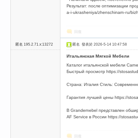
Результат: после оптимизации прод
a-i-ukrasheniya/zhenschinam-ru/biz
回復
匿名
195.2.71.x:13272
匿名
發表於 2026-5-14 10:47:58
碑
Итальянская Мягкой Мебели
Каталог итальянской мебели Came
Быстрый просмотр https://stosastudio
Страна: Италия Стиль: Современный
Гарантия лучшей цены https://stosa
В Grandemebel представлен обшир
AF Service в России https://stosastu
外
回復