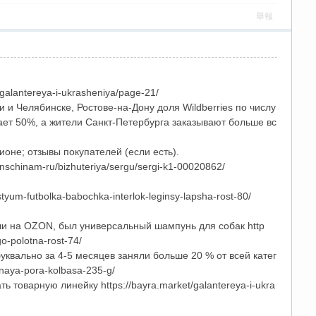
舉報
alantereya-i-ukrasheniya/page-21/
и Челябинске, Ростове-на-Дону доля Wildberries по числу
шает 50%, а жители Санкт-Петербурга заказывают больше вс
оне; отзывы покупателей (если есть).
schinam-ru/bizhuteriya/sergu/sergi-k1-00020862/
um-futbolka-babochka-interlok-leginsy-lapsha-rost-80/
ли на OZON, был универсальный шампунь для собак http
o-polotna-rost-74/
квально за 4-5 месяцев заняли больше 20 % от всей катег
alnaya-pora-kolbasa-235-g/
 товарную линейку https://bayra.market/galantereya-i-ukra