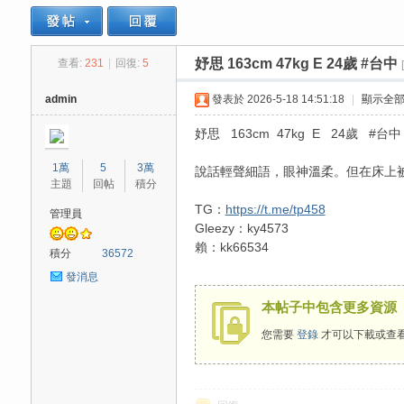
妤思 163cm 47kg E 24歲 #台中
查看:
231
|
回復:
5
思
»
›
›
admin
發表於 2026-5-18 14:51:18
|
顯示全
妤思 163cm 47kg E 24歲 #台中
1萬
5
3萬
說話輕聲細語，眼神溫柔。但在床上
主題
回帖
積分
TG：
https://t.me/tp458
管理員
Gleezy：ky4573
賴：kk66534
悅
積分
36572
發消息
本帖子中包含更多資源
您需要
登錄
才可以下載或查