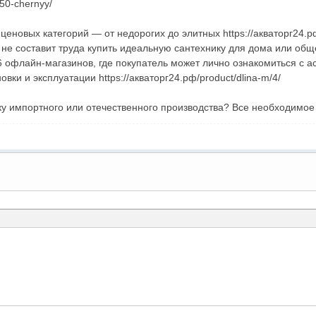
50-chernyy/
новых категорий — от недорогих до элитных https://акваторг24.рф
е составит труда купить идеальную сантехнику для дома или об
 офлайн-магазинов, где покупатель может лично ознакомиться с а
вки и эксплуатации https://акваторг24.рф/product/dlina-m/4/
ку импортного или отечественного производства? Все необходимое