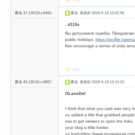
回復
高
匿名
37.139.53.x:9461
匿名
發表於 2026-5-19 10:42:58
. d119c
Вы допускаете ошибку. Предлагаю
public holidays,
https://profile.hatena
ften encourage a sense of unity am
檔
回復
匿名
45.130.81.x:9857
匿名
發表於 2026-5-19 13:14:23
OLaneDef
I think that what you said was very r
ou added a title that grabbed peopl
nes to get viewers to open the links.
your blog a little livelier.
口
<a href=https://www.museejouet.com