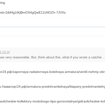
ting.
it?mid=1tklHg1tKjBmOX4gQwE12zNOZh-7JVXs
9 13:14
was very reasonable. But, think about this, what if you wrote a catchie ..
24.рф/zapornaya-radiatornaya-kotelnaya-armatura/ventil-nizhniy-obra
://акваторг24.рф/armatura-predohranitelnaya/klapany-predohranitelny
avlicheskie-kollektory-modulnogo-tipa-gorizontalnye/gidravlicheskie-ko