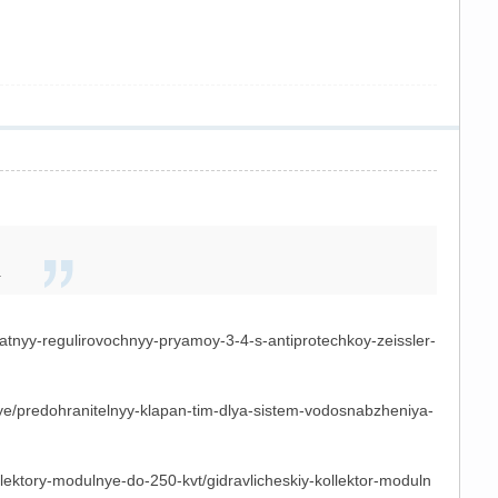
.
tnyy-regulirovochnyy-pryamoy-3-4-s-antiprotechkoy-zeissler-
e/predohranitelnyy-klapan-tim-dlya-sistem-vodosnabzheniya-
llektory-modulnye-do-250-kvt/gidravlicheskiy-kollektor-moduln