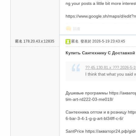
ng your posts a little bit more interes
https://www.google.sh/maps/d/ed
回復
送
匿名
178.20.43.x:12835
匿名
發表於 2026-5-19 23:43:45
Купить Сантехнику С Доставкой
?? 45.130.81.x ??? 2026-5-1
I think that what you said 
Душевые программы https://акваторг
tim-art-rd222-03-me018/
Сантехника оптом и в розницу https
6-bar-3-4-1-g-g-art-bl34ff-c-6/
SantPrice https://акваторг24.рф/gidr