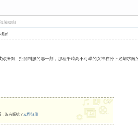
[複製鏈接]
›
部樓層
被你按倒、扯開制服的那一刻，那種平時高不可攀的女神在胯下迷離求饒
x
看，沒有賬號？
立即註冊