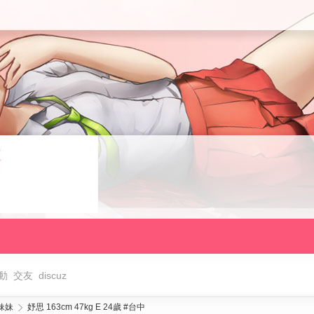
動
交友
discuz
妹妹
妤思 163cm 47kg E 24歲 #台中