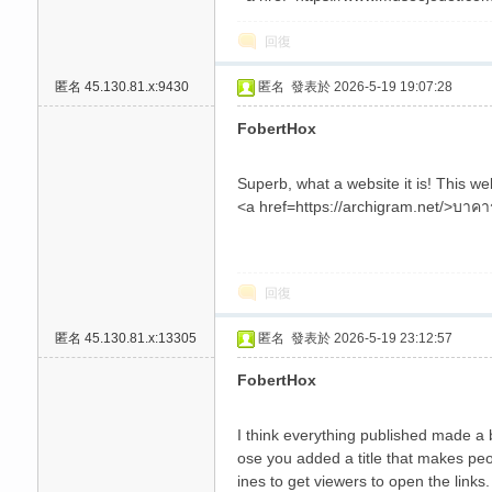
回復
匿名
45.130.81.x:9430
匿名
發表於 2026-5-19 19:07:28
FobertHox
Superb, what a website it is! This web
碑
<a href=https://archigram.net/>บาคา
回復
匿名
45.130.81.x:13305
匿名
發表於 2026-5-19 23:12:57
FobertHox
外
I think everything published made a 
ose you added a title that makes p
ines to get viewers to open the links.