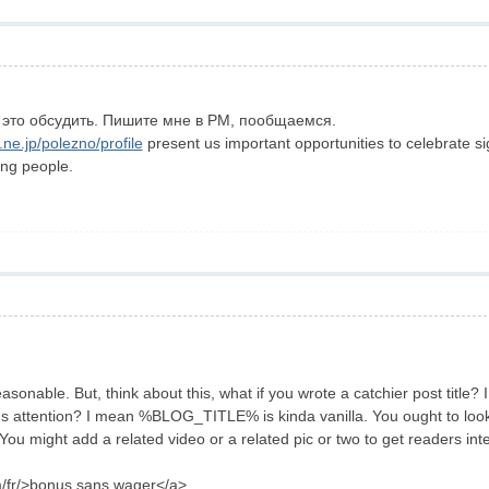
 это обсудить. Пишите мне в PM, пообщаемся.
.ne.jp/polezno/profile
present us important opportunities to celebrate si
ong people.
easonable. But, think about this, what if you wrote a catchier post title
e's attention? I mean %BLOG_TITLE% is kinda vanilla. You ought to lo
 You might add a related video or a related pic or two to get readers in
/fr/>bonus sans wager</a>