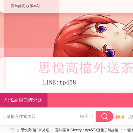
設為首頁
收藏本站
思悅高檔口碑外送
帖子
熱搜:
活
思悅高檔口碑外送
選妹區 加Gleezy：ky4573直接了解詳情
中部