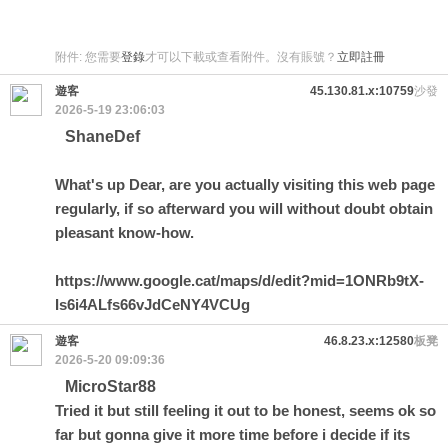
附件:
您需要
登錄
才可以下載或查看附件。沒有賬號？
立即註冊
遊客
45.130.81.x:10759
沙發
2026-5-19 23:06:03
ShaneDef
What's up Dear, are you actually visiting this web page
regularly, if so afterward you will without doubt obtain
pleasant know-how.
https://www.google.cat/maps/d/edit?mid=1ONRb9tX-
Is6i4ALfs66vJdCeNY4VCUg
遊客
46.8.23.x:12580
板凳
2026-5-20 09:09:36
MicroStar88
Tried it but still feeling it out to be honest, seems ok so
far but gonna give it more time before i decide if its