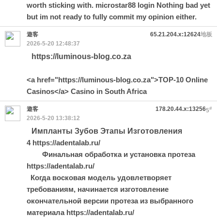
worth sticking with.
microstar88 login
Nothing bad yet
but im not ready to fully commit my opinion either.
遊客
65.21.204.x:12624
地板
2026-5-20 12:48:37
https://luminous-blog.co.za
<a href="https://luminous-blog.co.za">TOP-10 Online
Casinos</a> Casino in South Africa
遊客
178.20.44.x:13256
#
5
2026-5-20 13:38:12
Импланты Зубов Этапы Изготовления
4 https://adentalab.ru/
Финальная обработка и установка протеза
https://adentalab.ru/
Когда восковая модель удовлетворяет
требованиям, начинается изготовление
окончательной версии протеза из выбранного
материала https://adentalab.ru/