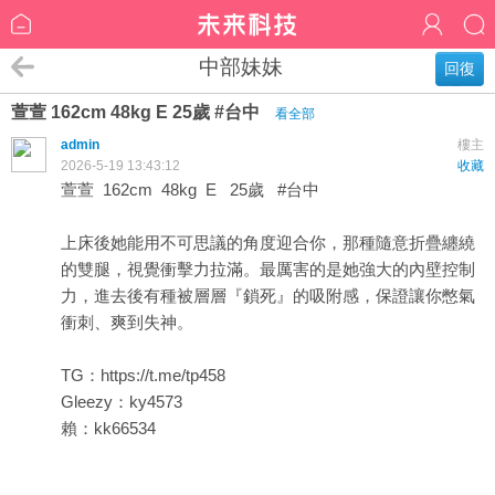
中部妹妹
回復
萱萱 162cm 48kg E 25歲 #台中
看全部
admin
樓主
2026-5-19 13:43:12
收藏
萱萱 162cm 48kg E 25歲 #台中
上床後她能用不可思議的角度迎合你，那種隨意折疊纏繞
的雙腿，視覺衝擊力拉滿。最厲害的是她強大的內壁控制
力，進去後有種被層層『鎖死』的吸附感，保證讓你憋氣
衝刺、爽到失神。
TG：
https://t.me/tp458
Gleezy：ky4573
賴：kk66534