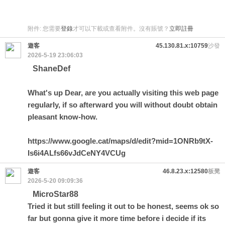
附件:
您需要
登錄
才可以下載或查看附件。沒有賬號？
立即註冊
遊客
45.130.81.x:10759
沙發
2026-5-19 23:06:03
ShaneDef
What's up Dear, are you actually visiting this web page
regularly, if so afterward you will without doubt obtain
pleasant know-how.
https://www.google.cat/maps/d/edit?mid=1ONRb9tX-
Is6i4ALfs66vJdCeNY4VCUg
遊客
46.8.23.x:12580
板凳
2026-5-20 09:09:36
MicroStar88
Tried it but still feeling it out to be honest, seems ok so
far but gonna give it more time before i decide if its