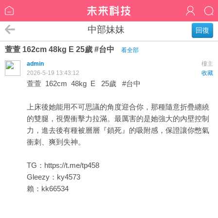
中部妹妹
回復
萱萱 162cm 48kg E 25歲 #台中
看全部
admin
樓主
2026-5-19 13:43:12
收藏
萱萱 162cm 48kg E 25歲 #台中
上床後她能用不可思議的角度迎合你，那種隨意折疊纏繞
的雙腿，視覺衝擊力拉滿。最厲害的是她強大的內壁控制
力，進去後有種被層層『鎖死』的吸附感，保證讓你憋氣
衝刺、爽到失神。
TG：
https://t.me/tp458
Gleezy：ky4573
賴：kk66534