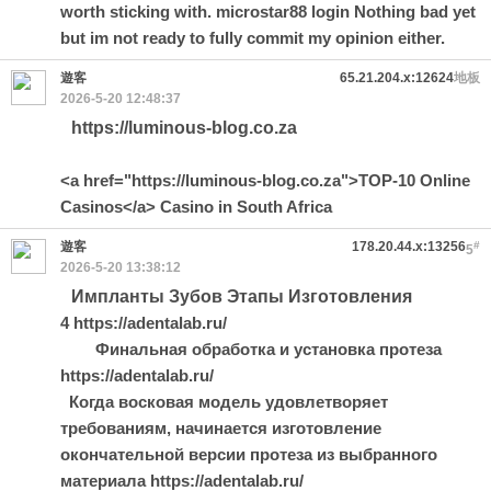
worth sticking with.
microstar88 login
Nothing bad yet
but im not ready to fully commit my opinion either.
遊客
65.21.204.x:12624
地板
2026-5-20 12:48:37
https://luminous-blog.co.za
<a href="https://luminous-blog.co.za">TOP-10 Online
Casinos</a> Casino in South Africa
遊客
178.20.44.x:13256
#
5
2026-5-20 13:38:12
Импланты Зубов Этапы Изготовления
4 https://adentalab.ru/
Финальная обработка и установка протеза
https://adentalab.ru/
Когда восковая модель удовлетворяет
требованиям, начинается изготовление
окончательной версии протеза из выбранного
материала https://adentalab.ru/