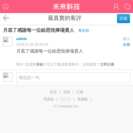
最真實的客評
回復
月底了感謝每一位給思悅捧場貴人
看全部
admin
樓主
2026-5-29 20:44:03
收藏
月底了感謝每一位給思悅捧場貴人
附件:
您需要
登錄
才可以下載或查看附件。沒有賬號？
立即註冊
首頁
|
登錄
|
註冊
簡易版
|
觸屏版
|
電腦版
|
© Comsenz Inc.