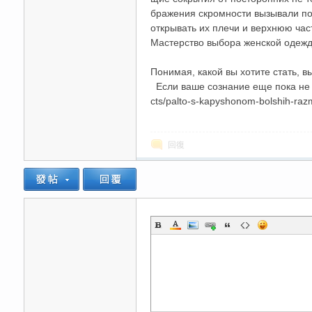
бражения скромности вызывали пок
открывать их плечи и верхнюю част
Мастерство выбора женской одежды 
Понимая, какой вы хотите стать, в
Если ваше сознание еще пока не го
cts/palto-s-kapyshonom-bolshih-ra
碑
回復
外