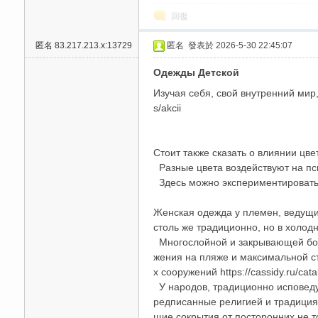
回復
高
匿名
83.217.213.x:13729
匿名
發表於 2026-5-30 22:45:07
Одежды Детской
Изучая себя, свой внутренний мир, 
s/akcii
Стоит также сказать о влиянии цвет
檔
Разные цвета воздействуют на псих
Здесь можно экспериментировать и 
Женская одежда у племен, ведущих
столь же традиционно, но в холодн
Многослойной и закрывающей боль
жения на пляже и максимальной с
х сооружений https://cassidy.ru/cat
У народов, традиционно исповедую
редписанные религией и традициям
口
щие сокрытия от посторонних не то