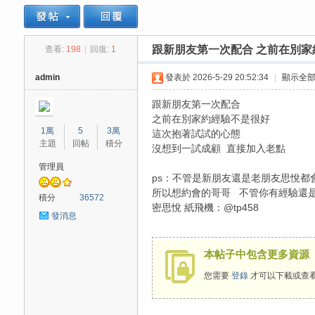
跟新朋友第一次配合 之前在別家約
查看:
198
|
回復:
1
思
»
›
›
›
admin
發表於 2026-5-29 20:52:34
|
顯示全
跟新朋友第一次配合
之前在別家約經驗不是很好
1萬
5
3萬
這次抱著試試的心態
主題
回帖
積分
沒想到一試成顧 直接加入老點
管理員
ps：不管是新朋友還是老朋友思悅都
所以想約會的哥哥 不管你有經驗還
悅
積分
36572
密思悅 紙飛機：@tp458
發消息
本帖子中包含更多資源
您需要
登錄
才可以下載或查