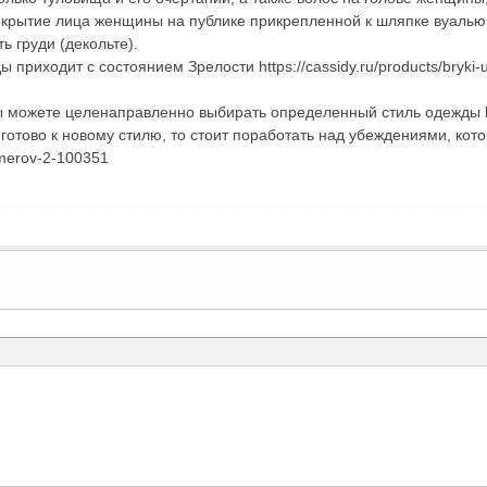
рытие лица женщины на публике прикрепленной к шляпке вуалью, 
ь груди (декольте).
приходит с состоянием Зрелости https://cassidy.ru/products/bryki-
ы можете целенаправленно выбирать определенный стиль одежды http
тово к новому стилю, то стоит поработать над убеждениями, котор
zmerov-2-100351