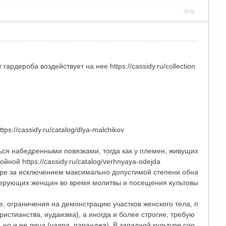
舉報
рдероба воздействует на нее https://cassidy.ru/collection
://cassidy.ru/catalog/dlya-malchikov
ься набедренными повязками, тогда как у племен, живущих
ной https://cassidy.ru/catalog/verhnyaya-odejda
ре за исключением максимально допустимой степени обна
 верующих женщин во время молитвы и посещения культовы
, ограничения на демонстрацию участков женского тела, п
стианства, иудаизма), а иногда и более строгие, требую
но и ее лица (чадра, паранджа). В западной культуре соо