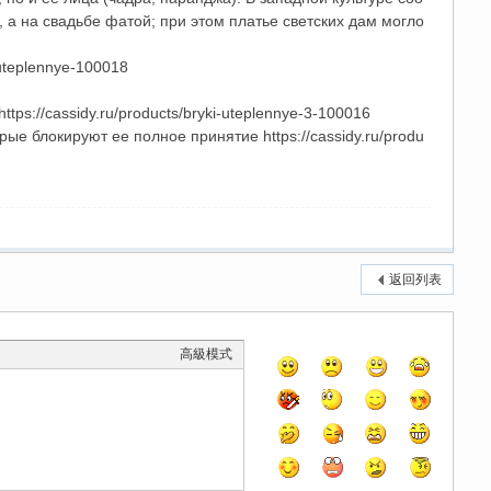
а на свадьбе фатой; при этом платье светских дам могло
uteplennye-100018
s://cassidy.ru/products/bryki-uteplennye-3-100016
ые блокируют ее полное принятие https://cassidy.ru/produ
返回列表
高級模式