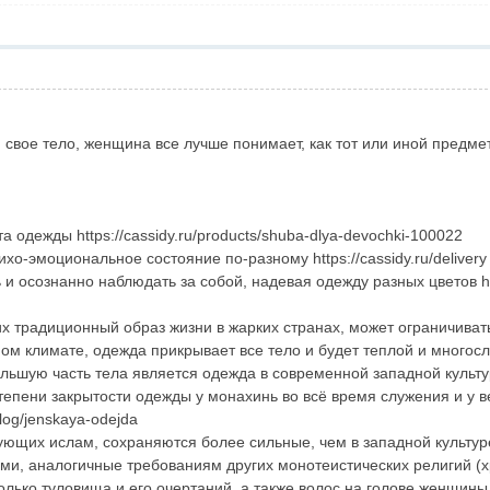
свое тело, женщина все лучше понимает, как тот или иной предмет га
а одежды https://cassidy.ru/products/shuba-dlya-devochki-100022
о-эмоциональное состояние по-разному https://cassidy.ru/delivery
осознанно наблюдать за собой, надевая одежду разных цветов https
 традиционный образ жизни в жарких странах, может ограничиват
ом климате, одежда прикрывает все тело и будет теплой и многослой
шую часть тела является одежда в современной западной культу
тепени закрытости одежды у монахинь во всё время служения и у
alog/jenskaya-odejda
щих ислам, сохраняются более сильные, чем в западной культуре
и, аналогичные требованиям других монотеистических религий (хри
лько туловища и его очертаний, а также волос на голове женщины, 