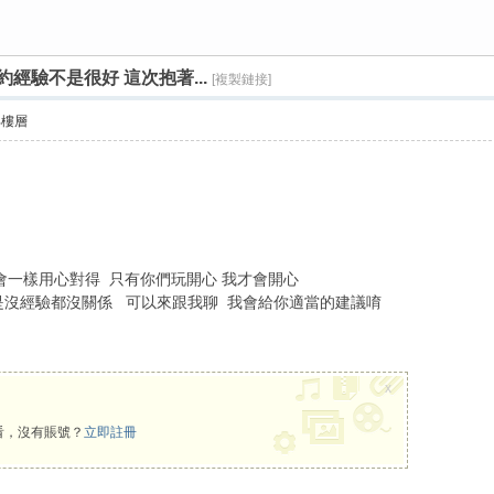
經驗不是很好 這次抱著...
[複製鏈接]
部樓層
會一樣用心對得 只有你們玩開心 我才會開心
是沒經驗都沒關係 可以來跟我聊 我會給你適當的建議唷
x
看，沒有賬號？
立即註冊