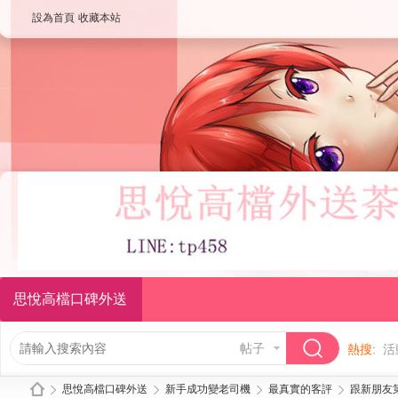
設為首頁
收藏本站
思悅高檔口碑外送
帖子
熱搜:
活
思悅高檔口碑外送
新手成功變老司機
最真實的客評
跟新朋友第