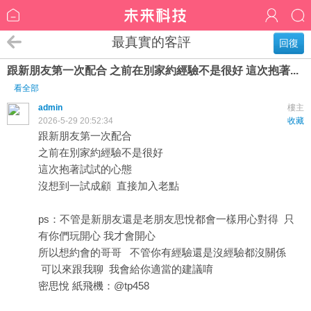
最真實的客評
回復
跟新朋友第一次配合 之前在別家約經驗不是很好 這次抱著...
看全部
admin
樓主
2026-5-29 20:52:34
收藏
跟新朋友第一次配合
之前在別家約經驗不是很好
這次抱著試試的心態
沒想到一試成顧 直接加入老點
ps：不管是新朋友還是老朋友思悅都會一樣用心對得 只
有你們玩開心 我才會開心
所以想約會的哥哥 不管你有經驗還是沒經驗都沒關係
可以來跟我聊 我會給你適當的建議唷
密思悅 紙飛機：@tp458