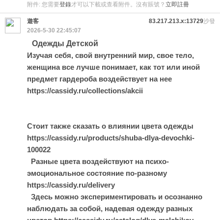
附件:
您需要
登錄
才可以下載或查看附件。沒有賬號？
立即註冊
遊客
83.217.213.x:13729
沙發
2026-5-30 22:45:07
Одежды Детской
Изучая себя, свой внутренний мир, свое тело,
женщина все лучше понимает, как тот или иной
предмет гардероба воздействует на нее
https://cassidy.ru/collections/akcii
Стоит также сказать о влиянии цвета одежды
https://cassidy.ru/products/shuba-dlya-devochki-
100022
Разные цвета воздействуют на психо-
эмоциональное состояние по-разному
https://cassidy.ru/delivery
Здесь можно экспериментировать и осознанно
наблюдать за собой, надевая одежду разных