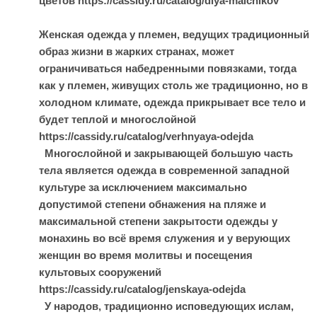
цветов https://cassidy.ru/catalog/dlya-malchikov
Женская одежда у племен, ведущих традиционный
образ жизни в жарких странах, может
ограничиваться набедренными повязками, тогда
как у племен, живущих столь же традиционно, но в
холодном климате, одежда прикрывает все тело и
будет теплой и многослойной
https://cassidy.ru/catalog/verhnyaya-odejda
Многослойной и закрывающей большую часть
тела является одежда в современной западной
культуре за исключением максимально
допустимой степени обнажения на пляже и
максимальной степени закрытости одежды у
монахинь во всё время служения и у верующих
женщин во время молитвы и посещения
культовых сооружений
https://cassidy.ru/catalog/jenskaya-odejda
У народов, традиционно исповедующих ислам,