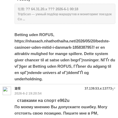
?? 64.31.20.x ??? 2026-6-1 00:18
引用:
TripScan — умный подбор маршрутов и мониторинг поездок
Со ...
Betting uden ROFUS,
https://nhasach.nhathothaiha.net/2026/05/20/bedste-
casinoer-uden-mitid-i-danmark-1858387957/
er en
attraktiv mulighed for mange spillere. Dette system
giver chancer til at satse uden begrГ¦nsninger. NГҐr du
vГ¦lger at Betting uden ROFUS, ГҐbner du adgang til
en spГ¦ndende univers af vГ¦ddemГҐl og
underholdning.
遊客
37.139.53.x:13773
#
5
2026-6-2 19:20:54
ставками на спорт e962u
По моему мнению Вы допускаете ошибку. Могу
отстоять свою позицию. Пишите мне в PM,