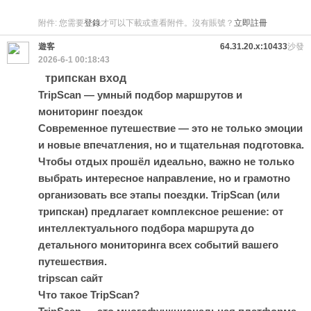
附件:
您需要
登錄
才可以下載或查看附件。沒有賬號？
立即註冊
遊客
64.31.20.x:10433
沙發
2026-6-1 00:18:43
трипскан вход
TripScan — умный подбор маршрутов и
мониторинг поездок
Современное путешествие — это не только эмоции
и новые впечатления, но и тщательная подготовка.
Чтобы отдых прошёл идеально, важно не только
выбрать интересное направление, но и грамотно
организовать все этапы поездки. TripScan (или
трипскан) предлагает комплексное решение: от
интеллектуального подбора маршрута до
детального мониторинга всех событий вашего
путешествия.
tripscan сайт
Что такое TripScan?