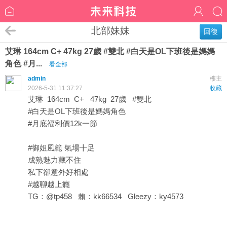
北部妹妹
回復
艾琳 164cm C+ 47kg 27歲 #雙北 #白天是OL下班後是媽媽
角色 #月...
看全部
admin
樓主
2026-5-31 11:37:27
收藏
艾琳 164cm C+ 47kg 27歲 #雙北
#白天是OL下班後是媽媽角色
#月底福利價12k一節
#御姐風範 氣場十足
成熟魅力藏不住
私下卻意外好相處
#越聊越上癮
TG：@tp458 賴：kk66534 Gleezy：ky4573