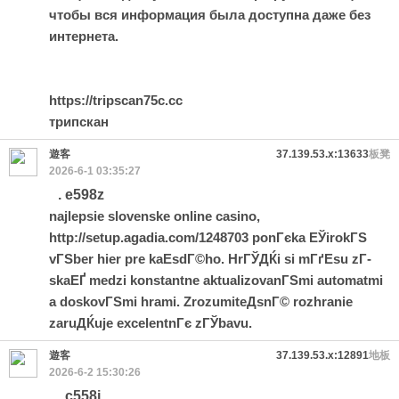
чтобы вся информация была доступна даже без
интернета.
https://tripscan75c.cc
трипскан
遊客
37.139.53.x:13633
板凳
2026-6-1 03:35:27
. e598z
najlepsie slovenske online casino,
http://setup.agadia.com/1248703
ponГєka ЕЎirokГЅ
vГЅber hier pre kaЕѕdГ©ho. HrГЎДЌi si mГґЕѕu zГ­
skaЕҐ medzi konstantne aktualizovanГЅmi automatmi
a doskovГЅmi hrami. ZrozumiteДѕnГ© rozhranie
zaruДЌuje excelentnГє zГЎbavu.
遊客
37.139.53.x:12891
地板
2026-6-2 15:30:26
. c558j