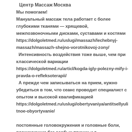
Центр Массаж Москва
Мы помогаем!
Мануальный массаж тела работает с более
глубокими тканями — хрящевой,
межпозвоночными дисками, суставами и костями
https://dolgoletmed.ru/uslugi/massazh/lechebnyj-
massazh/massazh-shejno-vorotnikovoj-zony/
Интенсивность воздействия тоже выше, чем при
классической вариации
https://dolgoletmed.ru/articl/kogda-igly-polezny-mify-i-
pravda-o-refleksoterapii/
А прежде чем записываться на прием, нужно
убедиться в том, что сеанс проводит специалист с
опытом и высокой квалификацией
https://dolgoletmed.ru/uslugi/obertyvaniya/antitsellyuli
tnoe-obyortyvanie/
постоянные головокружения и головные боли,