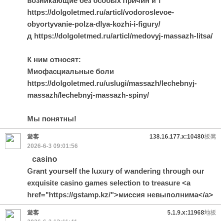
возникающие без особых причин и т
https://dolgoletmed.ru/articl/vodoroslevoe-
obyortyvanie-polza-dlya-kozhi-i-figury/
д https://dolgoletmed.ru/articl/medovyj-massazh-litsa/
К ним относят:
Миофасциальные боли
https://dolgoletmed.ru/uslugi/massazh/lechebnyj-
massazh/lechebnyj-massazh-spiny/
Мы понятны!
遊客
138.16.177.x:10480
板凳
2026-6-3 09:01:56
casino
Grant yourself the luxury of wandering through our
exquisite casino games selection to treasure <a
href="https://gstamp.kz/">миссия невыполнима</a>
遊客
5.1.9.x:11968
地板