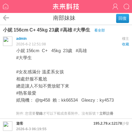
南部妹妹
回復
小妮 156cm C+ 45kg 23歲 #高雄 #大學生
看全部
admin
樓主
2026-6-2 12:51:08
收藏
小妮 156cm C+ 45kg 23歲 #高雄
#大學生
#女友感滿分 溫柔系女孩
相處舒服不尷尬
總是讓人不知不覺放鬆下來
#熟客最愛
紙飛機： @tp458 賴：kk66534 Gleezy：ky4573
附件:
您需要
登錄
才可以下載或查看附件。沒有賬號？
立即註冊
遊客
195.2.79.x:12178
沙發
2026-6-3 06:19:55