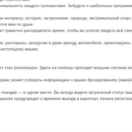
икальность каждого путешествия. Забудьте о шаблонных программ
и интересы: история, гастрономия, природа, экстремальный спорт
утся вам по душе.
т грамотно распределить время, чтобы вы успели увидеть всё само
ли, рестораны, экскурсии и даже аренду автомобиля, ориентируясь
-настоящему вашим.
ает этап реализации. Здесь на помощь приходит мощная система м
ервис может собирать информацию о ваших бронированиях (авиаби
 поездке — в одном месте. Вы всегда видите актуальный статус ва
аранее предупредит о времени выезда в аэропорт, начале регистра