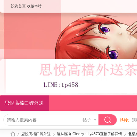
設為首頁
收藏本站
思悅高檔口碑外送
帖子
熱搜:
活
思悅高檔口碑外送
選妹區 加Gleezy：ky4573直接了解詳情
北部