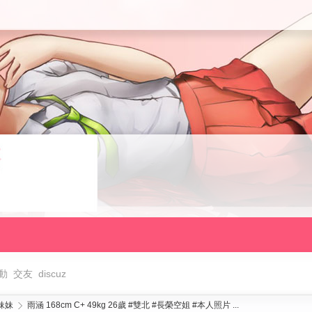
動
交友
discuz
妹妹
雨涵 168cm C+ 49kg 26歲 #雙北 #長榮空姐 #本人照片 ...