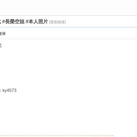
#雙北 #長榮空姐 #本人照片
[複製鏈接]
›
樓層
北
：ky4573