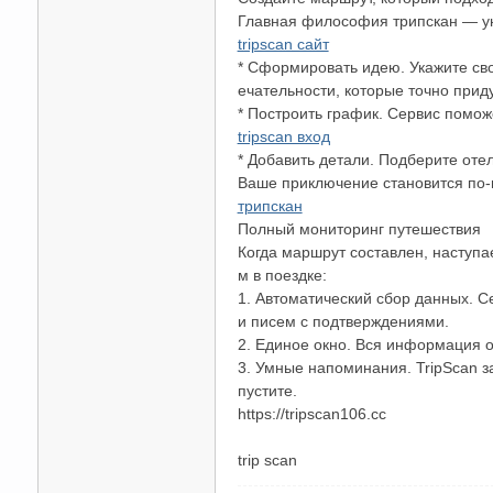
Главная философия трипскан — ун
tripscan сайт
* Сформировать идею. Укажите сво
ечательности, которые точно прид
* Построить график. Сервис поможе
tripscan вход
* Добавить детали. Подберите оте
Ваше приключение становится по
碑
трипскан
Полный мониторинг путешествия
Когда маршрут составлен, наступ
м в поездке:
1. Автоматический сбор данных. С
и писем с подтверждениями.
2. Единое окно. Вся информация о
3. Умные напоминания. TripScan з
пустите.
https://tripscan106.cc
外
trip scan