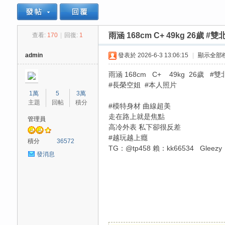
雨涵 168cm C+ 49kg 26歲 
查看:
170
|
回復:
1
思
»
›
›
admin
發表於 2026-6-3 13:06:15
|
顯示全部
雨涵 168cm C+ 49kg 26歲 #雙
#長榮空姐 #本人照片
1萬
5
3萬
主題
回帖
積分
#模特身材 曲線超美
走在路上就是焦點
管理員
高冷外表 私下卻很反差
#越玩越上癮
悅
積分
36572
TG：@tp458 賴：kk66534 Gleezy
發消息