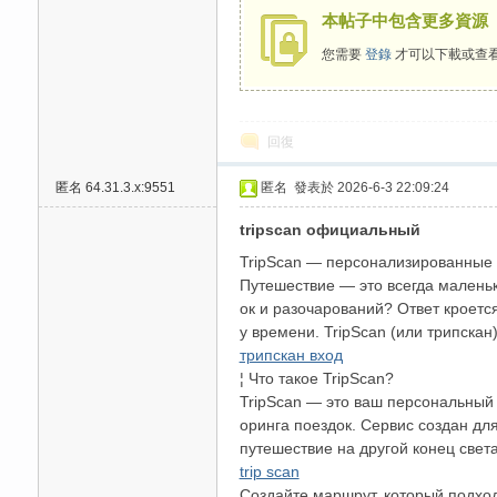
本帖子中包含更多資源
高
您需要
登錄
才可以下載或查
回復
匿名
64.31.3.x:9551
匿名
發表於 2026-6-3 22:09:24
tripscan официальный
檔
TripScan — персонализированные 
Путешествие — это всегда маленьк
ок и разочарований? Ответ кроетс
у времени. TripScan (или трипска
трипскан вход
¦ Что такое TripScan?
TripScan — это ваш персональный 
оринга поездок. Сервис создан для
путешествие на другой конец света
trip scan
口
Создайте маршрут, который подхо