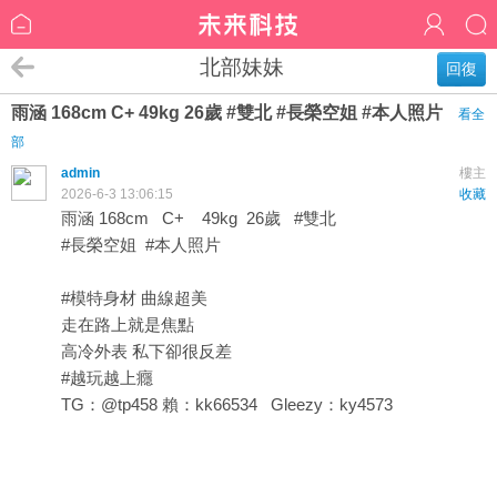
北部妹妹
回復
雨涵 168cm C+ 49kg 26歲 #雙北 #長榮空姐 #本人照片
看全
部
admin
樓主
2026-6-3 13:06:15
收藏
雨涵 168cm C+ 49kg 26歲 #雙北
#長榮空姐 #本人照片
#模特身材 曲線超美
走在路上就是焦點
高冷外表 私下卻很反差
#越玩越上癮
TG：@tp458 賴：kk66534 Gleezy：ky4573