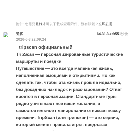
附件:
您需要
登錄
才可以下載或查看附件。沒有賬號？
立即註冊
遊客
64.31.3.x:9551
沙發
2026-6-3 22:09:24
tripscan официальный
TripScan — персонализированные туристические
маршруты и поездки
Путешествие — это всегда маленькая жизнь,
наполненная эмоциями и открытиями. Но как
сделать так, чтобы эта жизнь прошла идеально,
без досадных накладок и разочарований? Ответ
кроется в персонализации. Стандартные туры
редко учитывают все ваши желания, а
самостоятельное планирование отнимает массу
времени. TripScan (или трипскан) — это сервис,
который меняет правила игры, предлагая