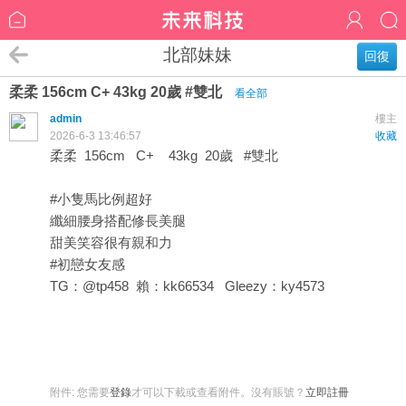
北部妹妹
回復
柔柔 156cm C+ 43kg 20歲 #雙北
看全部
admin
樓主
2026-6-3 13:46:57
收藏
柔柔 156cm C+ 43kg 20歲 #雙北
#小隻馬比例超好
纖細腰身搭配修長美腿
甜美笑容很有親和力
#初戀女友感
TG：@tp458 賴：kk66534 Gleezy：ky4573
附件:
您需要
登錄
才可以下載或查看附件。沒有賬號？
立即註冊