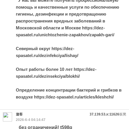
У нас вы можете получить профессиональную
помощь и качественные услуги по обеспечению
гигиены, дезинфекции и предотвращению
распространения вредных заболеваний в
Московской области и Москве https://dez-
spasatel.ru/unichtozhenie-zapakhov/zapakh-gari/
Северный округ https://dez-
spasatel.ru/dezinfekciya/lishay/
Опыт работы более 10 лет https://dez-
spasatel.ru/dezinsekciya/blokhi/
Определение концентрации бактерий и грибков в
воздухе https://dez-spasatel.ru/articles/kleshchi/
遊客
37.139.53.x:11626
板凳
2026-6-4 04:14:47
без ограничений! t598g