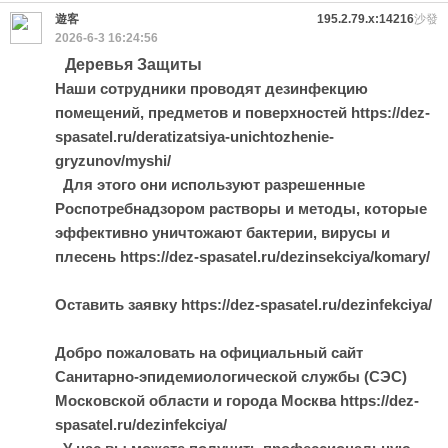
遊客
195.2.79.x:14216
沙發
2026-6-3 16:24:56
Деревья Защиты
Наши сотрудники проводят дезинфекцию
помещений, предметов и поверхностей https://dez-
spasatel.ru/deratizatsiya-unichtozhenie-
gryzunov/myshi/
Для этого они используют разрешенные
Роспотребнадзором растворы и методы, которые
эффективно уничтожают бактерии, вирусы и
плесень https://dez-spasatel.ru/dezinsekciya/komary/
Оставить заявку https://dez-spasatel.ru/dezinfekciya/
Добро пожаловать на официальный сайт
Санитарно-эпидемиологической службы (СЭС)
Московской области и города Москва https://dez-
spasatel.ru/dezinfekciya/