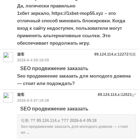
Да, логически правильно
1хбет зеркало,
https://1xbet-mop55.xyz
– это
отличный способ миновать блокировки. Когда
вход к сайту недоступен, пользователи могут
применять альтернативные ссылки. Это
обеспечивает продолжать игру.
遊客
89.124.114.x:12272
地板
2026-6-4 09:18:59
SEO продвижение заказать
Seo продвижение заказать
для молодого домена
— стоит или подождать?
遊客
89.124.114.x:12021
#
5
2026-6-5 07:19:38
SEO продвижение заказать
?? 89.124.114.x ??? 2026-6-4 09:18
引用:
Seo продвижение заказать для молодого домена — стоит
ил ...