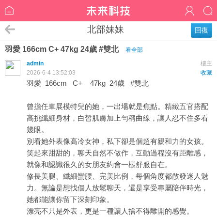
北部妹妹
回復
羽愛 166cm C+ 47kg 24歲 #雙北
看全部
admin
樓主
2026-6-4 13:52:03
收藏
羽愛 166cm C+ 47kg 24歲 #雙北
曾擔任車展模特兒的她，一出場就是焦點。精緻五官搭配
高挑纖細身材，白皙肌膚加上勻稱曲線，讓人忍不住多看
幾眼。
別看她外表像高冷女神，私下卻是個超有親和力的女孩。
笑起來甜甜的，聊天自然不做作，互動過程沒有距離感，
就像和認識很久的女朋友約會一樣舒服自在。
修長美腿、纖細蠻腰、完美比例，每個角度都散發迷人魅
力。無論是想找個人放鬆聊天，還是享受專屬陪伴時光，
她都能讓你留下深刻印象。
漂亮不只是外表，更是一種讓人捨不得離開的感覺。