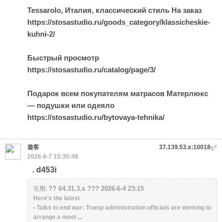
Tessarolo, Италия, классический стиль На заказ
https://stosastudio.ru/goods_category/klassicheskie-
kuhni-2/
Быстрый просмотр
https://stosastudio.ru/catalog/page/3/
Подарок всем покупателям матрасов Матерлюкс
— подушки или одеяло
https://stosastudio.ru/bytovaya-tehnika/
遊客
37.139.53.x:10018
#
5
2026-6-7 15:35:48
. d453i
?? 64.31.3.x ??? 2026-6-4 23:15
引用:
Here's the latest
• Talks to end war: Trump administration officials are working to
arrange a meet ...