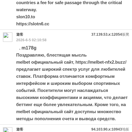
countries a fee for safe passage through the critical
waterway.
slon10.to
https://slotn6.cc
遊客
37.139.53.x:12054
板凳
2026-6-5 02:10:58
. m178g
Поздравляю, блестящая мысль
melbet официальный сайт,
https://melbet-nfx2.buzz/
предлагает широкий спектр услуг для любителей
ставок. Платформа отличается комфортным
интерфейсом и широким выбором спортивных
событий. Посетители могут наслаждаться
высокими коэффициентами и акциями, что делает
беттинг еще более увлекательным. Кроме того, на
melbet официальный сайт доступны множество
методы пополнения счета и вывода средств.
遊客
94.103.90.x:10943
地板