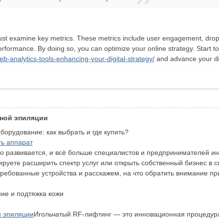
t examine key metrics. These metrics include user engagement, drop-off
erformance. By doing so, you can optimize your online strategy. Start t
-analytics-tools-enhancing-your-digital-strategy/
and advance your di
рной эпиляции
орудование: как выбрать и где купить?
ть аппарат
о развивается, и всё больше специалистов и предпринимателей 
нируете расширить спектр услуг или открыть собственный бизнес в
ебованные устройства и расскажем, на что обратить внимание при
ие и подтяжка кожи
й эпиляции
Игольчатый RF-лифтинг — это инновационная процедур