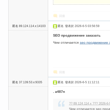
高
回復
匿名
89.124.114.x:14103
匿名
發表於 2026-6-5 03:56:59
SEO продвижение заказать
Чем отличается
seo продвижение з
檔
回復
匿名
37.139.53.x:9335
匿名
發表於 2026-6-5 11:12:11
. a487n
?? 89.124.114.x ??? 2026-6-
口
Чем отличается seo продв