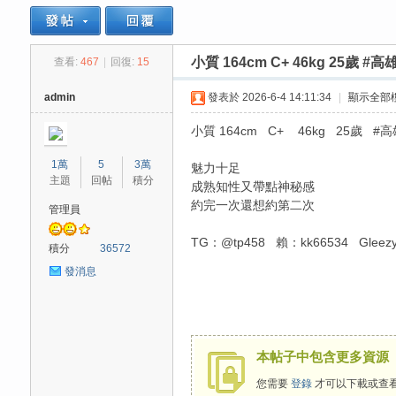
小質 164cm C+ 46kg 25歲 #高
查看:
467
|
回復:
15
思
»
›
›
admin
發表於 2026-6-4 14:11:34
|
顯示全部
小質 164cm C+ 46kg 25歲 #高
1萬
5
3萬
魅力十足
主題
回帖
積分
成熟知性又帶點神秘感
約完一次還想約第二次
管理員
TG：@tp458 賴：kk66534 Gleezy
悅
積分
36572
發消息
本帖子中包含更多資源
您需要
登錄
才可以下載或查