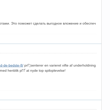
ертами. Это поможет сделать выгодное вложение и обеспеч
d-de-bedste-8/
prГ¦senterer en varieret vifte af underholdning
med henblik pГҐ at nyde top spiloplevelse!