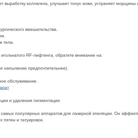
ет выработку коллагена, улучшает тонус кожи, устраняет морщины
ргического вмешательства.
ии.
и тела.
я игольчатого RF-лифтинга, обратите внимание на:
ое напыление предпочтительнее).
ное обслуживание.
арат
яции и удаления пигментации
 самых популярных аппаратов для лазерной эпиляции. Он эффектив
 пятен и татуировок.