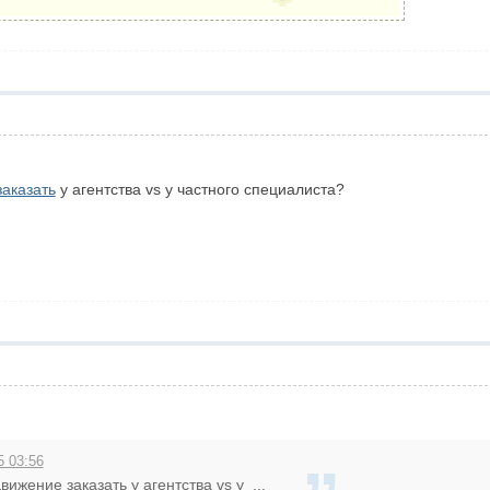
аказать
у агентства vs у частного специалиста?
5 03:56
ижение заказать у агентства vs у ...