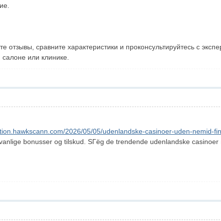
ие.
те отзывы, сравните характеристики и проконсультируйтесь с эксп
 салоне или клинике.
vation.hawkscann.com/2026/05/05/udenlandske-casinoer-uden-nemid-fin
dvanlige bonusser og tilskud. SГёg de trendende udenlandske casinoer 