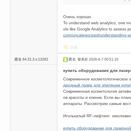
Очень хорошо.
To understand web analytics, one mus
ols like Google Analytics to assess p
com/uncategorized/understanding-web
回復
碑
匿名
64.31.3.x:13262
匿名
發表於 2026-6-7 00:51:10
купить оборудование для лазе
Современное косметологическое об
диодный лазер для эпиляции купи
Современная косметология активн
ов красоты и клиник. Если вы пла
аппараты. Рассмотрим самые востр
外
Игольчатый RF-лифтинг: омоложен
купить оборудование для лазерно