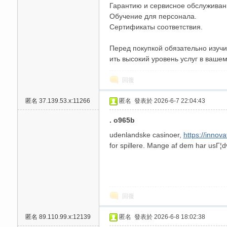
Гарантию и сервисное обслуживан
Обучение для персонала.
Сертификаты соответствия.
Перед покупкой обязательно изучи
ить высокий уровень услуг в вашем
回復
匿名
37.139.53.x:11266
匿名
發表於 2026-6-7 22:04:43
. o965b
udenlandske casinoer,
https://inno
for spillere. Mange af dem har usГ¦
回復
匿名
89.110.99.x:12139
匿名
發表於 2026-6-8 18:02:38