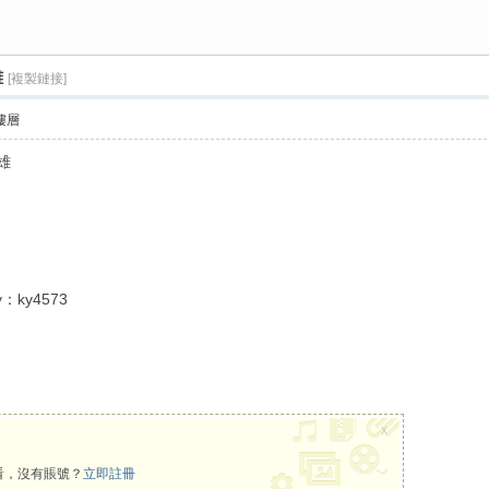
雄
[複製鏈接]
›
樓層
雄
：ky4573
x
看，沒有賬號？
立即註冊