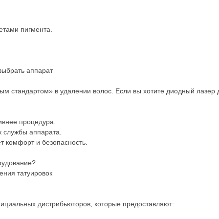
етами пигмента.
выбрать аппарат
ым стандартом» в удалении волос. Если вы хотите диодный лазер 
ивнее процедура.
к службы аппарата.
т комфорт и безопасность.
рудование?
ения татуировок
ициальных дистрибьюторов, которые предоставляют: