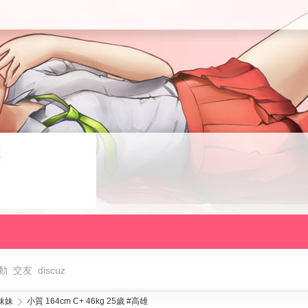
動
交友
discuz
妹妹
小質 164cm C+ 46kg 25歲 #高雄