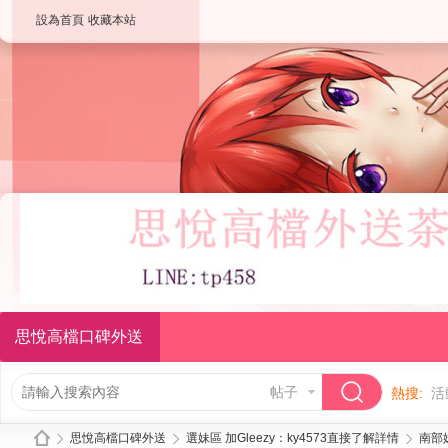
設為首頁
收藏本站
思悅高檔口碑外送
帖子
熱搜:
活
思悅高檔口碑外送
選妹區 加Gleezy：ky4573直接了解詳情
南部