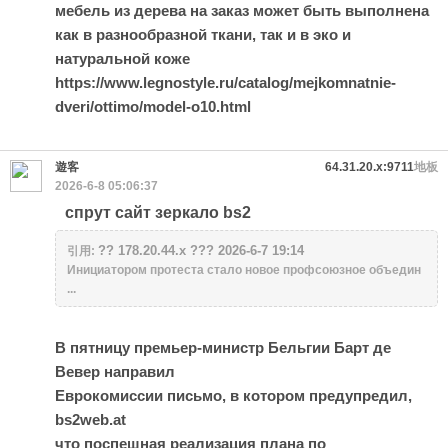
мебель из дерева на заказ может быть выполнена
как в разнообразной ткани, так и в эко и
натуральной коже
https://www.legnostyle.ru/catalog/mejkomnatnie-
dveri/ottimo/model-o10.html
遊客
64.31.20.x:9711
地板
2026-6-8 05:06:37
cпрут сайт зеркало bs2
?? 178.20.44.x ??? 2026-6-7 19:14
引用:
Инициатором протеста стало новое профсоюзное объедин
...
В пятницу премьер-министр Бельгии Барт де
Вевер направил
Еврокомиссии письмо, в котором предупредил,
bs2web.at
что поспешная реализация плана по