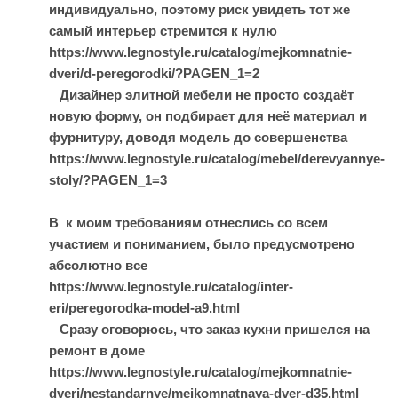
индивидуально, поэтому риск увидеть тот же
самый интерьер стремится к нулю
https://www.legnostyle.ru/catalog/mejkomnatnie-
dveri/d-peregorodki/?PAGEN_1=2
Дизайнер элитной мебели не просто создаёт
новую форму, он подбирает для неё материал и
фурнитуру, доводя модель до совершенства
https://www.legnostyle.ru/catalog/mebel/derevyannye-
stoly/?PAGEN_1=3
В к моим требованиям отнеслись со всем
участием и пониманием, было предусмотрено
абсолютно все
https://www.legnostyle.ru/catalog/inter-
eri/peregorodka-model-a9.html
Сразу оговорюсь, что заказ кухни пришелся на
ремонт в доме
https://www.legnostyle.ru/catalog/mejkomnatnie-
dveri/nestandarnye/mejkomnatnaya-dver-d35.html