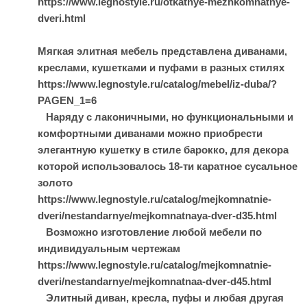
https://www.legnostyle.ru/otkatnye-mezhkomnatnye-
dveri.html
Мягкая элитная мебель представлена диванами,
креслами, кушетками и пуфами в разных стилях
https://www.legnostyle.ru/catalog/mebel/iz-duba/?
PAGEN_1=6
Наряду с лаконичными, но функциональными и
комфортными диванами можно приобрести
элегантную кушетку в стиле барокко, для декора
которой использовалось 18-ти каратное сусальное
золото
https://www.legnostyle.ru/catalog/mejkomnatnie-
dveri/nestandarnye/mejkomnatnaya-dver-d35.html
Возможно изготовление любой мебели по
индивидуальным чертежам
https://www.legnostyle.ru/catalog/mejkomnatnie-
dveri/nestandarnye/mejkomnatnaa-dver-d45.html
Элитный диван, кресла, пуфы и любая другая