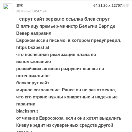
遊客
64.31.20.x:12707
沙發
2026-6-7 14:47:24
cпрут сайт зеркало ccылка блек спрут
В пятницу премьер-министр Бельгии Барт де
Вевер направил
Еврокомиссии письмо, в котором предупредил,
https bs2best at
что поспешная реализация плана по
использованию
российских активов разрушит шансы на
потенциальное
блэкспрут сайт
мирное соглашение. Ранее он не раз отмечал,
что его стране нужны конкретные и надежные
гарантии
blacksprut
от членов Евросоюза, если они хотят выделить
Киеву кредит из суверенных средств другой