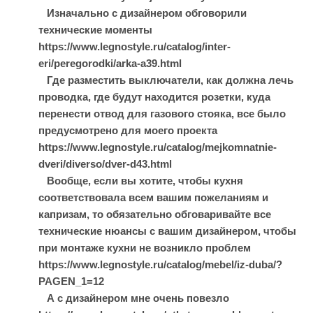
Изначально с дизайнером обговорили
технические моменты
https://www.legnostyle.ru/catalog/inter-
eri/peregorodki/arka-a39.html
Где разместить выключатели, как должна лечь
проводка, где будут находится розетки, куда
перенести отвод для газового стояка, все было
предусмотрено для моего проекта
https://www.legnostyle.ru/catalog/mejkomnatnie-
dveri/diverso/dver-d43.html
Вообще, если вы хотите, чтобы кухня
соответствовала всем вашим пожеланиям и
капризам, то обязательно обговаривайте все
технические нюансы с вашим дизайнером, чтобы
при монтаже кухни не возникло проблем
https://www.legnostyle.ru/catalog/mebel/iz-duba/?
PAGEN_1=12
А с дизайнером мне очень повезло