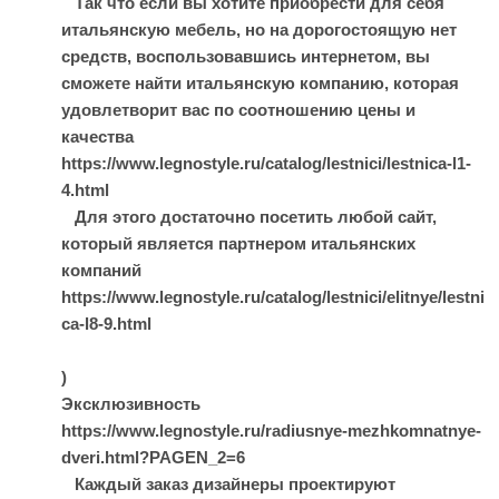
Так что если вы хотите приобрести для себя
итальянскую мебель, но на дорогостоящую нет
средств, воспользовавшись интернетом, вы
сможете найти итальянскую компанию, которая
удовлетворит вас по соотношению цены и
качества
https://www.legnostyle.ru/catalog/lestnici/lestnica-l1-
4.html
Для этого достаточно посетить любой сайт,
который является партнером итальянских
компаний
https://www.legnostyle.ru/catalog/lestnici/elitnye/lestni
ca-l8-9.html
)
Эксклюзивность
https://www.legnostyle.ru/radiusnye-mezhkomnatnye-
dveri.html?PAGEN_2=6
Каждый заказ дизайнеры проектируют