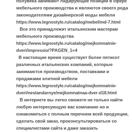
полувека занимают лидирующие позиции в сфере
мебельного производства и являются своего рода
законодателями дизайнерской моды мебели
https://www.legnostyle.ru/catalog/mebel/md-7.html
Все это принадлежит итальянским мастерам
мебельного производства
https://www.legnostyle.ru/catalog/mejkomnatnie-
dveri/impressio/?PAGEN_1=4
В настоящие время существует более пятисот
различных итальянских компаний, которые
занимаются производством, поставками и
продажами элитной мебели
https://www.legnostyle.ru/catalog/mejkomnatnie-
dveri/nestandarnye/mejkomnatnaa-dver-d18.html
В интернете вы легко сможете не только найти
любую интересующую вас компанию но и
ознакомиться с полным перечнем всей продукции,
сделать свой заказ, проконсультироваться со
специалистами сайта и даже заказать