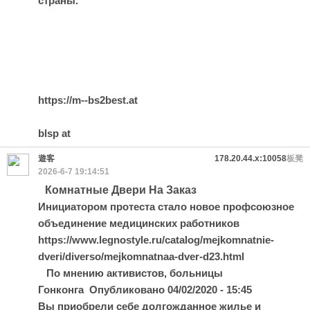
страны.
https://m--bs2best.at
blsp at
遊客
178.20.44.x:10058
板凳
2026-6-7 19:14:51
Комнатные Двери На Заказ
Инициатором протеста стало новое профсоюзное
объединение медицинских работников
https://www.legnostyle.ru/catalog/mejkomnatnie-
dveri/diverso/mejkomnatnaa-dver-d23.html
По мнению активистов, больницы
Гонконга Опубликовано 04/02/2020 - 15:45
Вы приобрели себе долгожданное жилье и