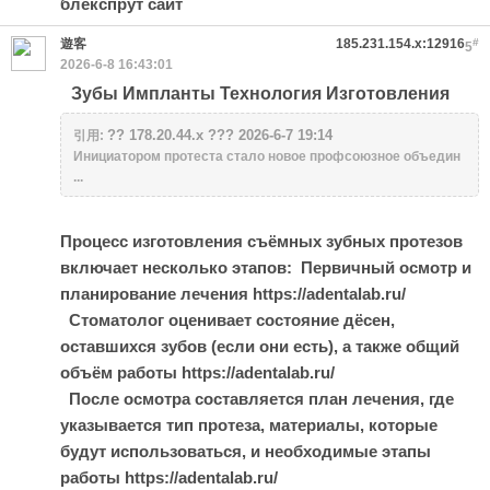
блекспрут сайт
遊客
185.231.154.x:12916
#
5
2026-6-8 16:43:01
Зубы Импланты Технология Изготовления
?? 178.20.44.x ??? 2026-6-7 19:14
引用:
Инициатором протеста стало новое профсоюзное объедин
...
Процесс изготовления съёмных зубных протезов
включает несколько этапов: Первичный осмотр и
планирование лечения https://adentalab.ru/
Стоматолог оценивает состояние дёсен,
оставшихся зубов (если они есть), а также общий
объём работы https://adentalab.ru/
После осмотра составляется план лечения, где
указывается тип протеза, материалы, которые
будут использоваться, и необходимые этапы
работы https://adentalab.ru/