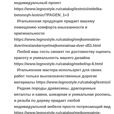
индивидуальный проект
https://www.legnostyle.ru/catalog/lestnici/otdelka-
betonnyh-lestnic/?PAGEN_1=3
Итальянская продукция придает вашему
помещению комфорта изысканности и
оригинальности
https://www.legnostyle.ru/catalog/mejkomnatnie-
dveri/nestandarnye/mejkomnatnaa-dver-d51.html
Любой ваш гость сможет по достоинству оценить
красоту и уникальность вашего дизайна
https://www.legnostyle.ru/catalog/mebel/sp-6.html
Итальянские мастера используют для своих
работ только высококачественные дорогие
материалы https://www.legnostyle.ru/catalog/lestnici/
Редкие породы древесины, драгоценные
металлы и камни, шикарная и уникальная роспись,
и резьба по дереву придает любой
индивидуальной мебели просто потрясающий вид
https://www.legnostyle.ru/catalog/mejkomnatnie-