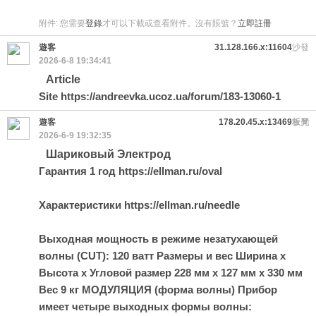
附件:
您需要
登錄
才可以下載或查看附件。沒有賬號？
立即註冊
遊客
31.128.166.x:11604
沙發
2026-6-8 19:34:41
Article
Site https://andreevka.ucoz.ua/forum/183-13060-1
遊客
178.20.45.x:13469
板凳
2026-6-9 19:32:35
Шариковый Электрод
Гарантия 1 год https://ellman.ru/oval
Характеристики https://ellman.ru/needle
Выходная мощность в режиме незатухающей
волны (СUT): 120 ватт Размеры и вес Ширина х
Высота х Угловой размер 228 мм х 127 мм х 330 мм
Вес 9 кг МОДУЛЯЦИЯ (форма волны) Прибор
имеет четыре выходных формы волны: