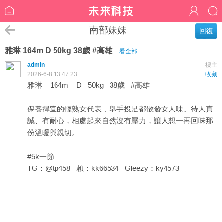
南部妹妹
回復
雅琳 164m D 50kg 38歲 #高雄
看全部
admin
樓主
2026-6-8 13:47:23
收藏
雅琳 164m D 50kg 38歲 #高雄
保養得宜的輕熟女代表，舉手投足都散發女人味。待人真
誠、有耐心，相處起來自然沒有壓力，讓人想一再回味那
份溫暖與親切。
#5k一節
TG：@tp458 賴：kk66534 Gleezy：ky4573