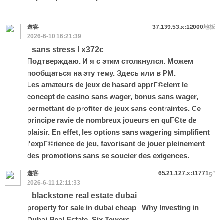
遊客
37.139.53.x:12000
地板
2026-6-10 16:21:39
sans stress ! x372c
Подтверждаю. И я с этим столкнулся. Можем
пообщаться на эту тему. Здесь или в PM.
Les amateurs de jeux de hasard apprГ©cient le
concept de casino sans wager,
bonus sans wager
,
permettant de profiter de jeux sans contraintes. Ce
principe ravie de nombreux joueurs en quГЄte de
plaisir. En effet, les options sans wagering simplifient
l'expГ©rience de jeu, favorisant de jouer pleinement
des promotions sans se soucier des exigences.
遊客
65.21.127.x:11771
#
5
2026-6-11 12:11:33
blackstone real estate dubai
property for sale in dubai cheap
Why Investing in
Dubai Real Estate
Six Towers