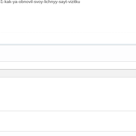
-kak-ya-obnovil-svoy-lichnyy-sayt-vizitku