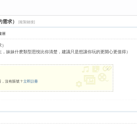
的需求）
[複製鏈接]
樓層
求）
生，妹妹什麽類型思悅比你清楚，建議只是想讓你玩的更開心更值得）
x
看，沒有賬號？
立即註冊