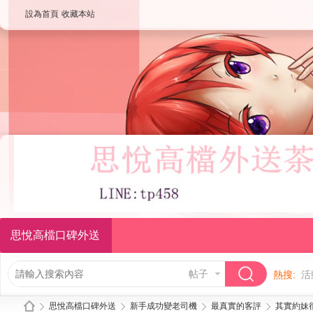
設為首頁
收藏本站
思悅高檔口碑外送
帖子
熱搜:
活
思悅高檔口碑外送
新手成功變老司機
最真實的客評
其實約妹很