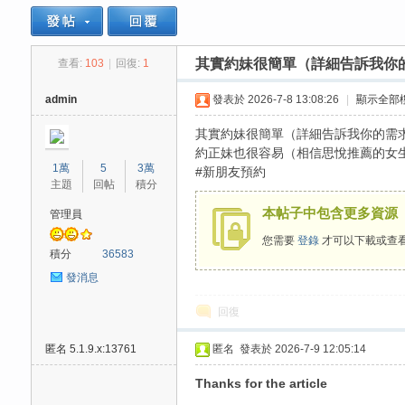
其實約妹很簡單（詳細告訴我你
查看:
103
|
回復:
1
思
»
›
›
›
admin
發表於 2026-7-8 13:08:26
|
顯示全部
其實約妹很簡單（詳細告訴我你的需
約正妹也很容易（相信思悅推薦的女
1萬
5
3萬
#新朋友預約
主題
回帖
積分
本帖子中包含更多資源
管理員
您需要
登錄
才可以下載或查
悅
積分
36583
發消息
回復
匿名
5.1.9.x:13761
匿名
發表於 2026-7-9 12:05:14
Thanks for the article