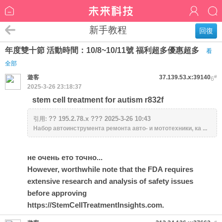
新手教程
回復
年度雙十節 活動時間：10/8~10/11號 福利超多優惠超多
看
全部
遊客
37.139.53.x:39140
#
6
2025-3-26 23:18:37
stem cell treatment for autism r832f
?? 195.2.78.x ??? 2025-3-26 10:43
引用:
Набор автоинструмента ремонта авто- и мототехники, ка ...
не очень ето точно...
However, worthwhile note that the FDA requires
extensive research and analysis of safety issues
before approving
https://StemCellTreatmentInsights.com
.