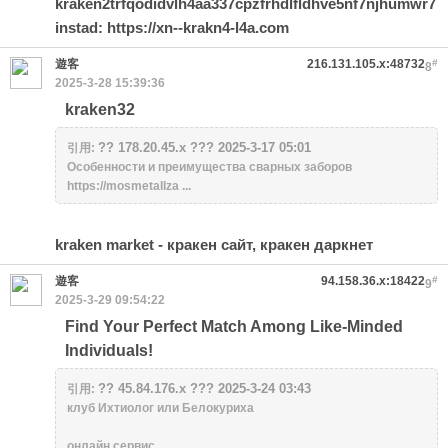
kraken2trfqodidvlh4aa337cpzfrhdlfldhve5nf7njhumwr7
instad: https://xn--krakn4-l4a.com
遊客
216.131.105.x:48732
#
8
2025-3-28 15:39:36
kraken32
?? 178.20.45.x ??? 2025-3-17 05:01
引用:
Особенности и преимущества сварных заборов
https://mosmetallza ...
kraken market
- кракен сайт, кракен даркнет
遊客
94.158.36.x:18422
#
9
2025-3-29 09:54:22
Find Your Perfect Match Among Like-Minded
Individuals!
?? 45.84.176.x ??? 2025-3-24 03:43
引用:
клуб Ихтиолог или Белокуриха
онлайн сервис