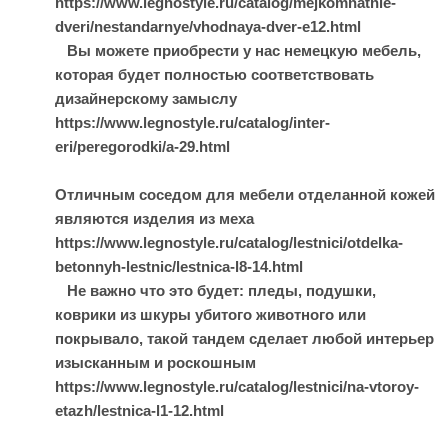
https://www.legnostyle.ru/catalog/mejkomnatnie-
dveri/nestandarnye/vhodnaya-dver-e12.html
Вы можете приобрести у нас немецкую мебель,
которая будет полностью соответствовать
дизайнерскому замыслу
https://www.legnostyle.ru/catalog/inter-
eri/peregorodki/a-29.html
Отличным соседом для мебели отделанной кожей
являются изделия из меха
https://www.legnostyle.ru/catalog/lestnici/otdelka-
betonnyh-lestnic/lestnica-l8-14.html
Не важно что это будет: пледы, подушки,
коврики из шкуры убитого животного или
покрывало, такой тандем сделает любой интерьер
изысканным и роскошным
https://www.legnostyle.ru/catalog/lestnici/na-vtoroy-
etazh/lestnica-l1-12.html