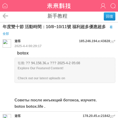
新手教程
回復
年度雙十節 活動時間：10/8~10/11號 福利超多優惠超多
看
全部
遊客
185.246.194.x:43828
#
26
2025-4-4 00:29:17
botox
?? 94.158.36.x ??? 2025-4-2 05:08
引用:
Explore Our Featured Content!
Check out our latest uploads on
Советы после инъекций ботокса, изучите.
botox
botox.life
.
遊客
178.20.45.x:21842
#
27