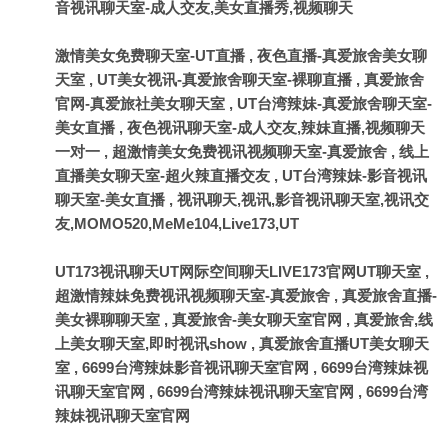
音视讯聊天室-成人交友,美女直播秀,视频聊天
激情美女免费聊天室-UT直播
,
夜色直播-真爱旅舍美女聊
天室
,
UT美女视讯-真爱旅舍聊天室-裸聊直播
,
真爱旅舍
官网-真爱旅社美女聊天室
,
UT台湾辣妹-真爱旅舍聊天室-
美女直播
,
夜色视讯聊天室-成人交友,辣妹直播,视频聊天
一对一
,
超激情美女免费视讯视频聊天室-真爱旅舍
,
线上
直播美女聊天室-超火辣直播交友
,
UT台湾辣妹-影音视讯
聊天室-美女直播
,
视讯聊天,视讯,影音视讯聊天室,视讯交
友,MOMO520,MeMe104,Live173,UT
UT173视讯聊天UT网际空间聊天LIVE173官网UT聊天室
,
超激情辣妹免费视讯视频聊天室-真爱旅舍
,
真爱旅舍直播-
美女裸聊聊天室
,
真爱旅舍-美女聊天室官网
,
真爱旅舍,线
上美女聊天室,即时视讯show
,
真爱旅舍直播UT美女聊天
室
,
6699台湾辣妹影音视讯聊天室官网
,
6699台湾辣妹视
讯聊天室官网
,
6699台湾辣妹视讯聊天室官网
,
6699台湾
辣妹视讯聊天室官网