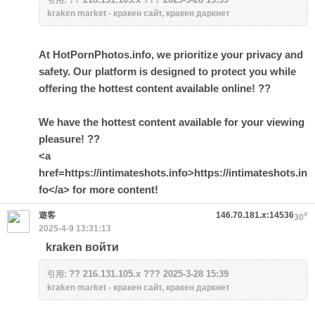
引用:
kraken market - кракен сайт, кракен даркнет
At HotPornPhotos.info, we prioritize your privacy and
safety. Our platform is designed to protect you while
offering the hottest content available online! ??
We have the hottest content available for your viewing
pleasure! ??
<a
href=https://intimateshots.info>https://intimateshots.in
fo</a> for more content!
遊客
146.70.181.x:14536
#
30
2025-4-9 13:31:13
kraken войти
?? 216.131.105.x ??? 2025-3-28 15:39
引用:
kraken market - кракен сайт, кракен даркнет