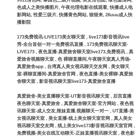
色成人之美快播图片, 午夜伦理电影在线观看, 快播成人电
影网站, 性爱三级片, 快播黄色网站, 狠狠来, 26uuu成人快
播影院
173免费视讯-LIVE173美女聊天室
,
live173影音视讯live
秀-全台首创一对一免费视讯直播
,
173免费视讯聊天室-
LIVE173
,
夜色直播-真爱旅舍聊天室live173,免费视讯
,
真
爱旅舍视频聊天室
,
色 裸聊直播间,午夜聊天室真人秀场-
真爱旅舍app
,
台湾真人美女视讯聊天交友网
,
美女聊天
室-裸聊直播间-真爱旅舍官网
,
夜色直播-美女裸聊-真爱旅
舍聊天室
,
影音视讯聊天室live173-真爱旅舍直播
真爱旅舍-美女直播聊天室-UT影音视讯聊天室
,
后宫直播
夜色聊天室-真爱旅舍
,
真爱旅舍聊天室-官方网站
,
夜色视
讯聊天室-成人交友,辣妹直播,视频聊天一对一
,
UT直播-美
女视讯聊天室
,
美女直播-线上美女聊天室官网
,
真人美女
视讯聊天室交友网
,
线上美女live173影音视讯聊天室官网
,
免费视频-美女在线互动聊天-正妹直播视讯聊天室
,
夜色影