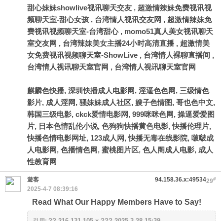
甜心妹妹showlive视讯聊天交友
,
超激情辣妹免费视讯视
频聊天室-甜心女孩
,
台湾情人视讯交友网
,
超激情辣妹免
费视讯视频聊天室-台湾甜心
,
momo51真人美女视讯聊天
室交友网
,
台湾辣妹美女主播24小时高清直播
,
超激情美
女免费视讯视频聊天室-ShowLive
,
台湾情人裸聊直播间
,
台湾情人视讯聊天室官网
,
台湾情人视讯聊天室官网
麒麟色快播, 深圳快播成人电影网, 淫逼色色网, 三级情色
影片, 成人淫网, 骚妹妹成人社区, 嫂子色情图, 哥也色中文,
韩国三级电影, ckck爱情电影网, 999咪咪色网, 操逼爱爱图
片, 日本色情乱伦小说, 色狗狗快播黄色电影, 快播伦理片,
快播色情电影网址, 123成人网, 快播无毒在线影院, 啵啵成
人电影网, 色播情色网, 蜜桃图片区, 色人阁成人电影, 成人
性教育网
遊客
94.158.36.x:49534
#
29
2025-4-7 08:39:16
Read What Our Happy Members Have to Say!
?? 216.131.105.x ??? 2025-3-28 15:39