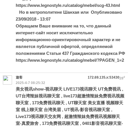
https://www.legnostyle.ru/catalog/mebel/scg-43.html
Но в метрополитене Шанхая или Опубликовано
23/09/2018 - 13:07
Обращаем Ваше внимание на то, что данный
интернет-сайт носит исключительно
информационно-ориентировочный характер и не
является публичной офертой, определяемой
положениями Статьи 437 Гражданского кодекса РФ
https://www.legnostyle.ru/catalog/mebel/?PAGEN_1=2
遊客
172.69.135.x:53430
#
28
2025-4-7 08:25:32
美女视讯show-视讯聊天 LIVE173视讯聊天 UT免费视讯
,
UT台湾辣妹视讯聊天室
,
live173超激情辣妹免费视讯视频
聊天室
,
173免费视讯聊天
,
UT聊天室 美女直播 视频聊天
室 线上聊天室 台湾美眉
,
UT视讯-影音视讯聊天室
,
Live173视讯聊天交友网
,
超激情辣妹免费视讯视频聊天
室-真爱旅舍
,
173免费视讯聊天室
,
0401影音视讯聊天室-