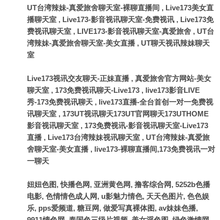
UT台湾辣妹-真爱旅舍聊天室-裸聊直播间
,
Live173美女直
播聊天室
,
Live173-影音视讯聊天室-免费视讯
,
Live173免
费视讯聊天室
,
LIVE173-影音视讯聊天室-真爱旅舍
,
UT台
湾辣妹-真爱旅舍聊天室-美女直播
,
UT聊天视讯辣妹聊天
室
Live173视讯交友聊天-正妹直播
,
真爱旅舍官方网站-美女
聊天室
,
173免费视讯聊天-Live173
,
live173影音LIVE
秀-173免费视讯聊天
,
live173直播-全台首创一对一免费视
讯聊天室
,
173UT视讯聊天173UT官网聊天173UTHOME
影音视讯聊天室
,
173免费视讯-影音视讯聊天室-Live173
直播
,
Live173台湾辣妹视讯聊天室
,
UT台湾辣妹-真爱旅
舍聊天室-美女直播
,
live173-裸聊直播间,173免费视讯一对
一聊天
妞妞色图, 快播色网, 亚洲黄色网, 撸客综合网, 5252b色播
电影, 色情情色成人网, u影魅力情色, 天天色图片, 色色娱
乐, pps爱频道, 糖豆网, 做爱写真裸体图, av妹妹色播,
9911情色网, 泰国色三级片视频, 美女淫色图, 绿色激情网,