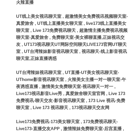
火辣直播
UT线上美女视讯聊天室
,
超激情美女免费视讯视频聊天室-
真爱旅舍
,
UT线上直播美女聊天室
,
live173线上直播美女
聊天室
,
Live 173免费视讯聊天
,
超激情主播免费视讯视频
聊天室-真爱旅舍
,
免费聊天室-美女裸聊直播,正妹视讯交
友
,
UT173视讯聊天UT网际空间聊天LIVE173官网UT聊天
室
,
UT台湾辣妹影音视讯聊天室
,
视讯聊天-线上影音视讯
聊天室,正妹直播诱惑
UT台湾辣妹视讯聊天室
,
UT直播-UT美女视讯聊天室-
UThome影音视讯聊天室
,
火辣美女主播一对一聊天室-午
夜诱惑直播
,
激情美女免费聊天室-视讯聊天一对一
,
Live173视讯影音Live秀
,
真爱旅舍聊天室官网
,
Live 173
免费视讯-聊天交友-影音视讯聊天室
,
173 Live 视讯-免费
聊天室
,
Live 173 视讯聊天
,
173视讯聊天交友网
Live173免费视讯-173美女聊天室
,
173免费视讯聊天-
Live173-直播交友APP
,
激情辣妹免费聊天室-后宫直播
,