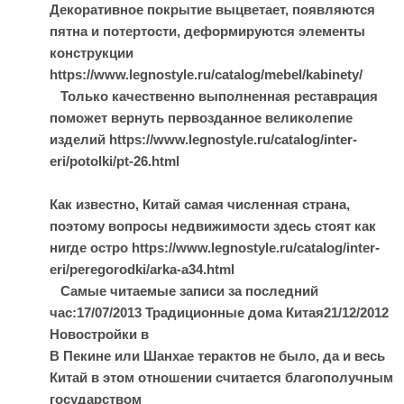
Декоративное покрытие выцветает, появляются
пятна и потертости, деформируются элементы
конструкции
https://www.legnostyle.ru/catalog/mebel/kabinety/
Только качественно выполненная реставрация
поможет вернуть первозданное великолепие
изделий https://www.legnostyle.ru/catalog/inter-
eri/potolki/pt-26.html
Как известно, Китай самая численная страна,
поэтому вопросы недвижимости здесь стоят как
нигде остро https://www.legnostyle.ru/catalog/inter-
eri/peregorodki/arka-a34.html
Самые читаемые записи за последний
час:17/07/2013 Традиционные дома Китая21/12/2012
Новостройки в
В Пекине или Шанхае терактов не было, да и весь
Китай в этом отношении считается благополучным
государством