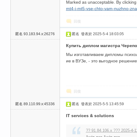
Marked as unacceptable. By clicking 
mt4-i-mt5-vse-chto-vam-nuzhno-zna
回復
匿名
93.183.94.x:26276
匿名
發表於 2025-5-4 18:03:05
Купить диплом магистра Черепо
Мы изготавливаем дипломы психол
ие в ВУЗе, - это выгодное реше
回復
匿名
89.110.99.x:45336
匿名
發表於 2025-5-5 13:45:59
IT services & solutions
?? 91.84.106.x ??? 2025-4-1