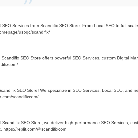
ert SEO Services from Scandifix SEO Store. From Local SEO to full-scale
/homepage/usbqc/scandifix/
candifix SEO Store offers powerful SEO Services, custom Digital Marke
ndifixcom/
 Scandifix SEO Store! We specialize in SEO Services, Local SEO, and nex
on.com/scandifixcom/
At Scandifix SEO Store, we deliver high-performance SEO Services, custo
ic. https://replit.com/@scandifixcom