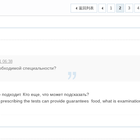
返回列表
1
2
3
4
1 06:38
еобходимой специальности?
 подходит. Кто еще, что может подсказать?
tor prescribing the tests can provide guarantees food, what is examinat