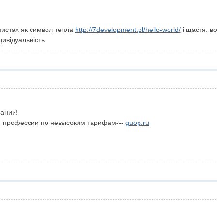
мистах як символ тепла
http://7development.pl/hello-world/
і щастя. в
ивідуальність.
вании!
 профессии по невысоким тарифам---
guop.ru