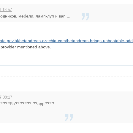
1 18:57
одников, мебели, ламп-луп и вап ...
nafa.gov.bf/betandreas-czechia-com/betandreas-brings-unbeatable-odd
t provider mentioned above.
7 08:17
?????Pa???????,??app????