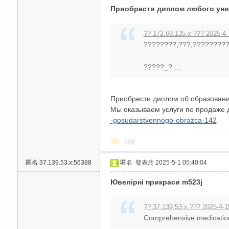
Приобрести диплом любого уни
高
?? 172.69.135.x ??? 2025-4-
????????,???,????????
?????_? ...
Приобрести диплом об образовани
Мы оказываем услуги по продаже 
檔
-gosudarstvennogo-obrazca-142
回復
匿名
37.139.53.x:56388
匿名
發表於 2025-5-1 05:40:04
Ювелірні прикраси m523j
?? 37.139.53.x ??? 2025-4-1
Comprehensive medication g
口