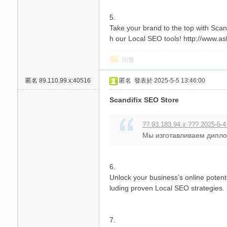
5.
Take your brand to the top with Scand
h our Local SEO tools! http://www.a
回復
匿名
89.110.99.x:40516
匿名
發表於 2025-5-5 13:46:00
Scandifix SEO Store
?? 93.183.94.x ??? 2025-5-4
Мы изготавливаем диплом
6.
Unlock your business’s online potent
luding proven Local SEO strategies.
7.