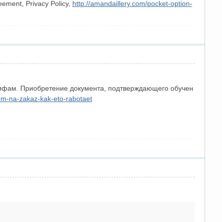
eement, Privacy Policy,
http://amandaillery.com/pocket-option-
рифам. Приобретение документа, подтверждающего обучен
om-na-zakaz-kak-eto-rabotaet