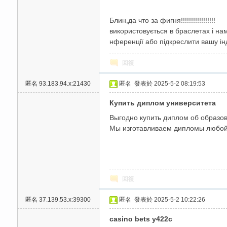
Блин,да что за фигня!!!!!!!!!!!!!!!!!
використовується в браслетах і на
нференції або підкреслити вашу інд
回復
匿名
93.183.94.x:21430
匿名
發表於 2025-5-2 08:19:53
碑
Купить диплом университета
Выгодно купить диплом об образо
Мы изготавливаем дипломы любой
回復
外
匿名
37.139.53.x:39300
匿名
發表於 2025-5-2 10:22:26
casino bets y422c