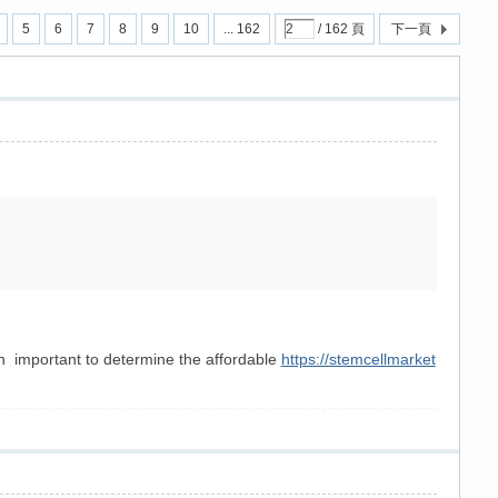
5
6
7
8
9
10
... 162
/ 162 頁
下一頁
ion important to determine the affordable
https://stemcellmarket