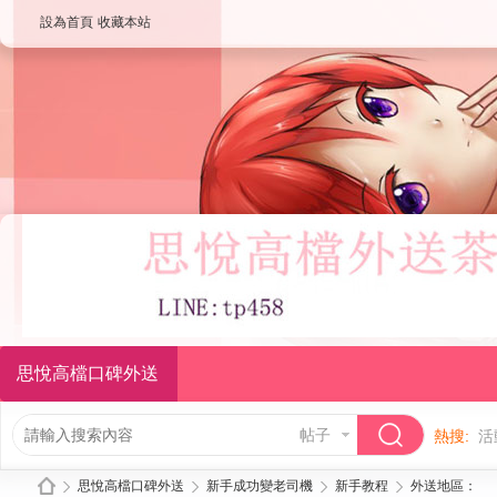
設為首頁
收藏本站
思悅高檔口碑外送
帖子
熱搜:
活
思悅高檔口碑外送
新手成功變老司機
新手教程
外送地區：