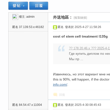
樓主:
admin
外送地區：
[複製鏈接]
思
»
›
›
›
匿名
37.139.53.x:46182
匿名
發表於 2025-4-27 11:58:26
cost of stem cell treatment l135g
?? 178.20.46.x ??? 2025-4-1
Где купить диплом по н
Мы пр ...
悅
Извиняюсь, но этот вариант мне не
this is 90%, will happen, if the doc
info.com/
.
回復
匿名
84.54.47.x:11004
匿名
發表於 2025-4-30 08:45:43