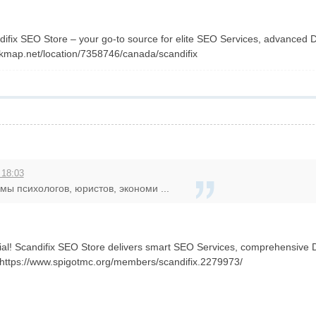
ifix SEO Store – your go-to source for elite SEO Services, advanced Dig
skmap.net/location/7358746/canada/scandifix
 18:03
ы психологов, юристов, экономи ...
ial! Scandifix SEO Store delivers smart SEO Services, comprehensive Dig
 https://www.spigotmc.org/members/scandifix.2279973/