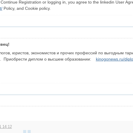
Continue Registration or logging in, you agree to the linkedin User Agr
t/
Policy, and Cookie policy.
вец!
огов, юристов, экономистов и прочих профессий по выгодным та
ние. Приобрести диплом о высшем образовании:
kinogonews.ru/dipl
1 14:12