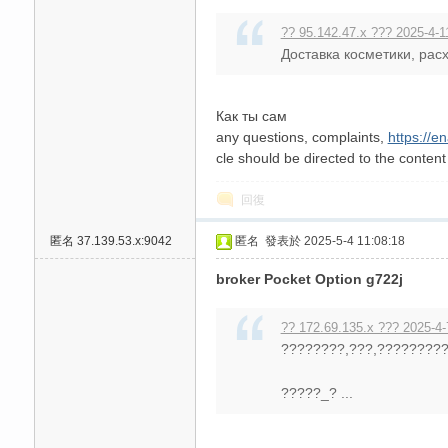
?? 95.142.47.x ??? 2025-4-1
Доставка косметики, расх
Как ты сам
送
any questions, complaints,
https://e
cle should be directed to the conten
回復
匿名
37.139.53.x:9042
匿名
發表於 2025-5-4 11:08:18
broker Pocket Option g722j
?? 172.69.135.x ??? 2025-4-
????????,???,????????
?????_? ...