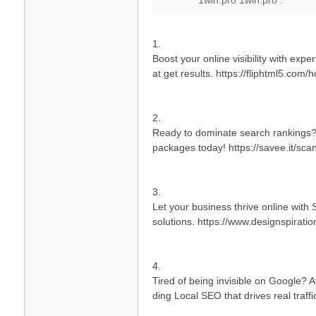
1win.pro 1win.pro .
1.
Boost your online visibility with exp
at get results. https://fliphtml5.com
2.
Ready to dominate search rankings? S
packages today! https://savee.it/sca
3.
Let your business thrive online with
solutions. https://www.designspirati
4.
Tired of being invisible on Google? 
ding Local SEO that drives real traff