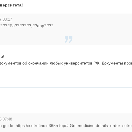
верситета!
7 08:17
?????Pa???????,??app????
и!
документов об окончании любых университетов РФ. Документы про
5 07:48
uide. https://isotretinoin365n.top/# Get medicine details. order isotreti