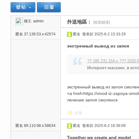
樓主:
admin
外送地區：
[複製鏈接]
思
»
›
›
›
匿名
37.139.53.x:42574
匿名
發表於 2025-6-2 15:33:29
экстренный вывод из запоя
?? 185.231.154.x ??? 2025-5
Интернет-магазин, в кот
悅
экстренный вывод из запоя смолен
<a href=https://vivod-iz-zapoya-sm
лечение запоя смоленск
回復
匿名
89.110.98.x:58634
匿名
發表於 2025-6-2 16:36:09
Together we create and model