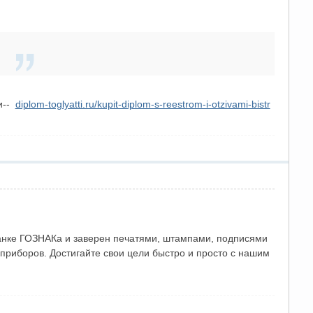
и--
diplom-toglyatti.ru/kupit-diplom-s-reestrom-i-otzivami-bistr
анке ГОЗНАКа и заверен печатями, штампами, подписями
риборов. Достигайте свои цели быстро и просто с нашим