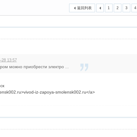
返回列表
1
2
3
4
-28 13:57
ором можно приобрести электро ...
ск
olensk002.ru>vivod-iz-zapoya-smolensk002.ru</a>