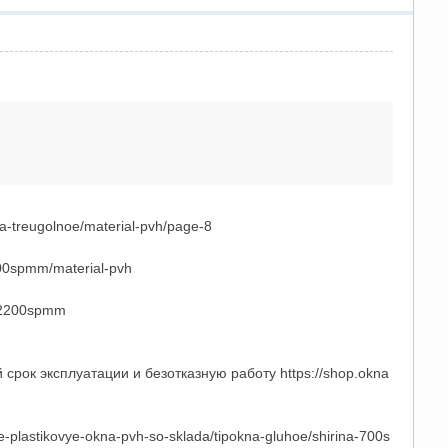
na-treugolnoe/material-pvh/page-8
000spmm/material-pvh
a-2200spmm
срок эксплуатации и безотказную работу https://shop.okna
-plastikovye-okna-pvh-so-sklada/tipokna-gluhoe/shirina-700s