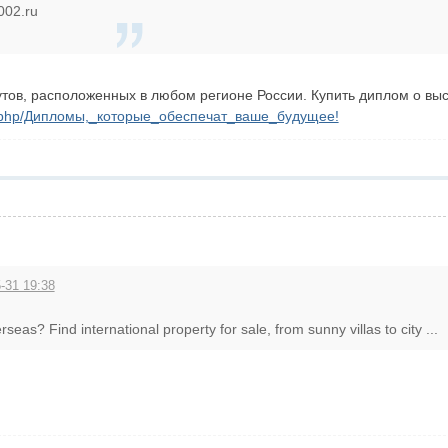
002.ru
тов, расположенных в любом регионе России. Купить диплом о вы
ex.php/Дипломы,_которые_обеспечат_ваше_будущее!
-31 19:38
seas? Find international property for sale, from sunny villas to city ...