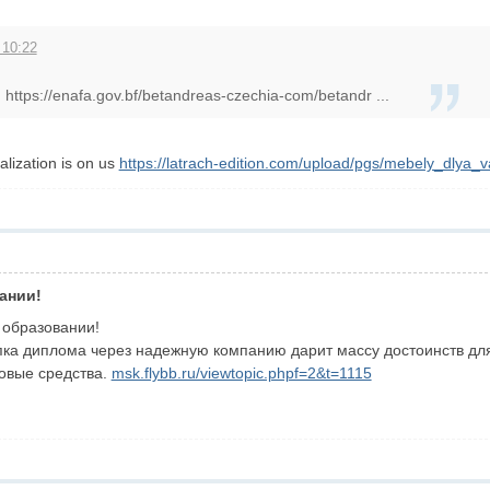
 10:22
 https://enafa.gov.bf/betandreas-czechia-com/betandr ...
alization is on us
https://latrach-edition.com/upload/pgs/mebely_dlya_
ании!
 образовании!
ка диплома через надежную компанию дарит массу достоинств для
овые средства.
msk.flybb.ru/viewtopic.phpf=2&t=1115