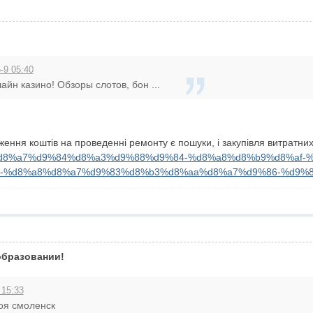
-9 05:40
йн казино! Обзоры слотов, бон ...
ня коштів на проведенні ремонту є пошуки, і закупівля витратних
d8%a7%d9%84%d8%a3%d9%88%d9%84-%d8%a8%d8%b9%d8%af-
-%d8%a8%d8%a7%d9%83%d8%b3%d8%aa%d8%a7%d9%86-%d9%8
образовании!
 15:33
оя смоленск