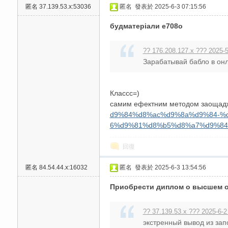
匿名
37.139.53.x:53036
匿名
發表於 2025-6-3 07:15:56
будматеріали e708o
?? 176.208.127.x ??? 2025-5
Зарабатывай бабло в онла
碑
Классс=)
самим ефектним методом заощаджен
d9%84%d8%ac%d9%8a%d9%84-%
6%d9%81%d8%b5%d8%a7%d9%84
回復
匿名
84.54.44.x:16032
匿名
發表於 2025-6-3 13:54:56
Приобрести диплом о высшем 
外
?? 37.139.53.x ??? 2025-6-2
экстренный вывод из зап