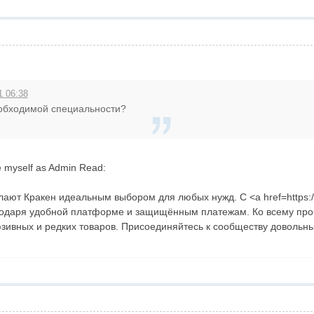
1 06:38
еобходимой специальности?
e myself as Admin Read:
ают Кракен идеальным выбором для любых нужд. С <a href=https://
даря удобной платформе и защищённым платежам. Ко всему прочему, 
ивных и редких товаров. Присоединяйтесь к сообществу довольных по