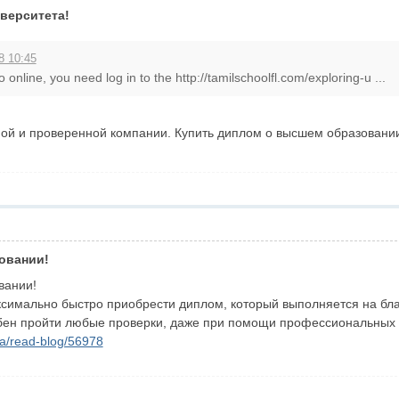
верситета!
8 10:45
o online, you need log in to the http://tamilschoolfl.com/exploring-u ...
ной и проверенной компании. Купить диплом о высшем образовани
овании!
вании!
имально быстро приобрести диплом, который выполняется на бл
бен пройти любые проверки, даже при помощи профессиональных п
/read-blog/56978