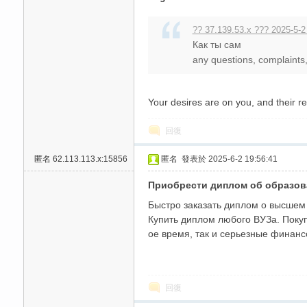
高
?? 37.139.53.x ??? 2025-5-2
Как ты сам
any questions, complaints,
Your desires are on you, and their re
回復
檔
匿名
62.113.113.x:15856
匿名
發表於 2025-6-2 19:56:41
Приобрести диплом об образов
Быстро заказать диплом о высшем
Купить диплом любого ВУЗа. Покуп
ое время, так и серьезные финанс
回復
口