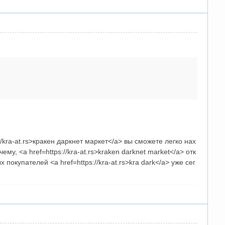
kra-at.rs>кракен даркнет маркет</a> вы сможете легко нах
<a href=https://kra-at.rs>kraken darknet market</a> отк
купателей <a href=https://kra-at.rs>kra dark</a> уже сег