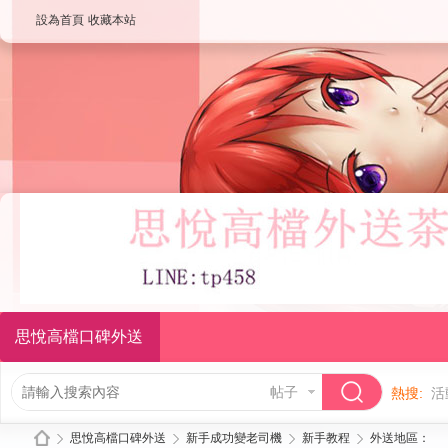
設為首頁
收藏本站
思悅高檔口碑外送
帖子
熱搜:
活
思悅高檔口碑外送
新手成功變老司機
新手教程
外送地區：