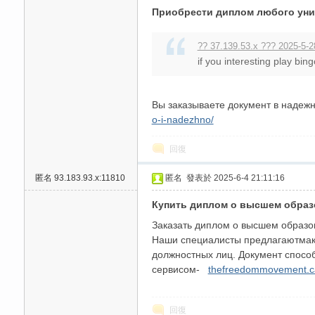
Приобрести диплом любого уни
?? 37.139.53.x ??? 2025-5-2
if you interesting play bing
Вы заказываете документ в надеж
o-i-nadezhno/
回復
匿名
93.183.93.x:11810
匿名
發表於 2025-6-4 21:11:16
Купить диплом о высшем образ
Заказать диплом о высшем образо
Наши специалисты предлагаютмакс
должностных лиц. Документ спосо
сервисом-
thefreedommovement.ca
回復