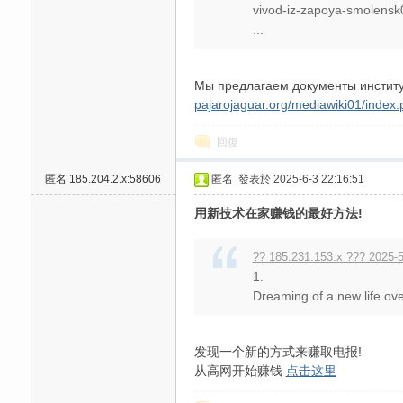
vivod-iz-zapoya-smolensk
...
Мы предлагаем документы институ
pajarojaguar.org/mediawiki01/ind
送
回復
匿名
185.204.2.x:58606
匿名
發表於 2025-6-3 22:16:51
用新技术在家赚钱的最好方法!
?? 185.231.153.x ??? 2025-5
1.
Dreaming of a new life over
发现一个新的方式来赚取电报!
从高网开始赚钱
点击这里