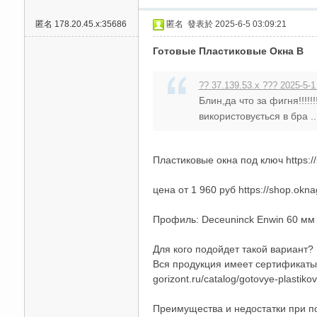
匿名
178.20.45.x:35686
匿名
發表於 2025-6-5 03:09:21
Готовые Пластиковые Окна В
?? 37.139.53.x ??? 2025-5-1
Блин,да что за фигня!!!!!!!!!
використовується в бра ..
Пластиковые окна под ключ https://s
цена от 1 960 руб https://shop.okna
Профиль: Deceuninck Enwin 60 мм ht
Для кого подойдет такой вариант?
Вся продукция имеет сертификаты и
gorizont.ru/catalog/gotovye-plasti
Преимущества и недостатки при поку