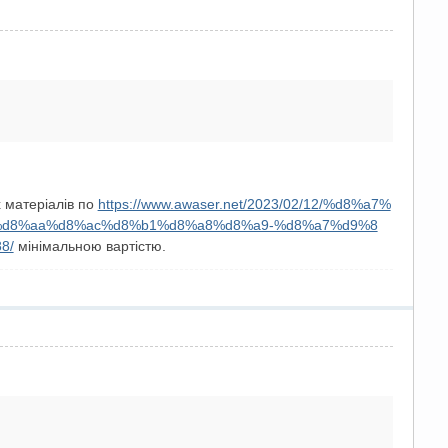
 матеріалів по
https://www.awaser.net/2023/02/12/%d8%a7%
%d8%aa%d8%ac%d8%b1%d8%a8%d8%a9-%d8%a7%d9%8
8/
мінімальною вартістю.