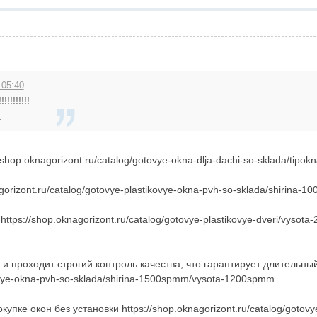
 05:40
!!!!!!!!
.
hop.oknagorizont.ru/catalog/gotovye-okna-dlja-dachi-so-sklada/tipok
gorizont.ru/catalog/gotovye-plastikovye-okna-pvh-so-sklada/shirina-1
tps://shop.oknagorizont.ru/catalog/gotovye-plastikovye-dveri/vysot
 проходит строгий контроль качества, что гарантирует длительный 
kovye-okna-pvh-so-sklada/shirina-1500spmm/vysota-1200spmm
пке окон без установки https://shop.oknagorizont.ru/catalog/gotovye