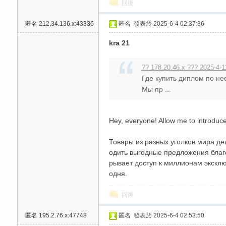
回復
匿名
212.34.136.x:43336
匿名
發表於 2025-6-4 02:37:36
kra 21
?? 178.20.46.x ??? 2025-4-1
Где купить диплом по н
Мы пр ...
Hey, everyone! Allow me to introduc
Товары из разных уголков мира дел
одить выгодные предложения благо
рывает доступ к миллионам эксклюз
одня.
回復
匿名
195.2.76.x:47748
匿名
發表於 2025-6-4 02:53:50