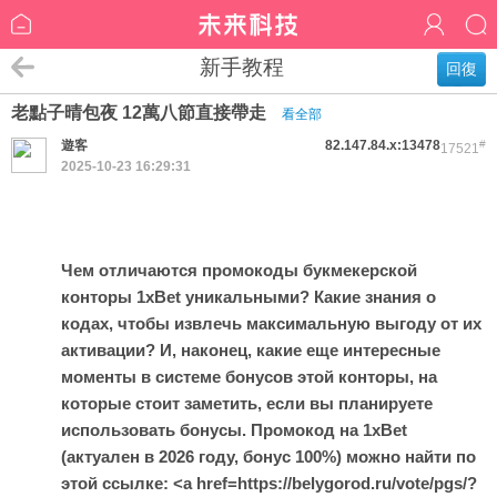
新手教程
回復
老點子晴包夜 12萬八節直接帶走
看全部
遊客
82.147.84.x:13478
#
17521
2025-10-23 16:29:31
Чем отличаются промокоды букмекерской
конторы 1xBet уникальными? Какие знания о
кодах, чтобы извлечь максимальную выгоду от их
активации? И, наконец, какие еще интересные
моменты в системе бонусов этой конторы, на
которые стоит заметить, если вы планируете
использовать бонусы. Промокод на 1xBet
(актуален в 2026 году, бонус 100%) можно найти по
этой ссылке: <a href=https://belygorod.ru/vote/pgs/?