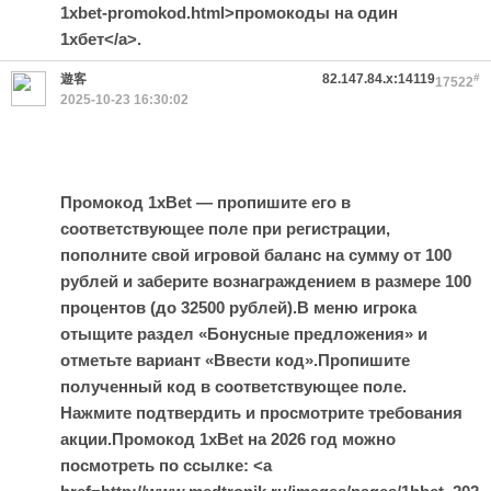
1xbet-promokod.html>промокоды на один
1хбет</a>.
遊客
82.147.84.x:14119
#
17522
2025-10-23 16:30:02
Промокод 1xBet — пропишите его в
соответствующее поле при регистрации,
пополните свой игровой баланс на сумму от 100
рублей и заберите вознаграждением в размере 100
процентов (до 32500 рублей).В меню игрока
отыщите раздел «Бонусные предложения» и
отметьте вариант «Ввести код».Пропишите
полученный код в соответствующее поле.
Нажмите подтвердить и просмотрите требования
акции.Промокод 1xBet на 2026 год можно
посмотреть по ссылке: <a