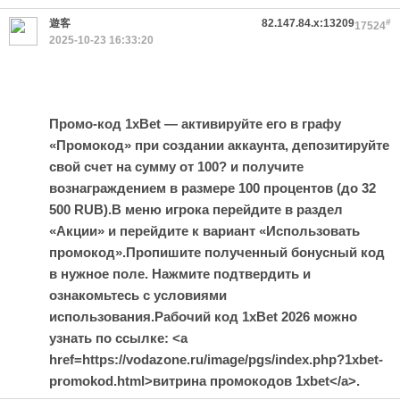
遊客
82.147.84.x:13209
#
17524
2025-10-23 16:33:20
Промо-код 1xBet — активируйте его в графу
«Промокод» при создании аккаунта, депозитируйте
свой счет на сумму от 100? и получите
вознаграждением в размере 100 процентов (до 32
500 RUB).В меню игрока перейдите в раздел
«Акции» и перейдите к вариант «Использовать
промокод».Пропишите полученный бонусный код
в нужное поле. Нажмите подтвердить и
ознакомьтесь с условиями
использования.Рабочий код 1xBet 2026 можно
узнать по ссылке: <a
href=https://vodazone.ru/image/pgs/index.php?1xbet-
promokod.html>витрина промокодов 1xbet</a>.