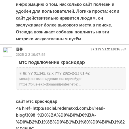
информацию о том, насколько сайт полезен и
удобен для пользователей. Логика проста: если
сайт действительно нравится людям, он
заслуживает более высокого места в поиске.
Отсюда возникает соблазн повлиять на эти
метрики искусственным путём.
遊客
37.139.53.x:32016
#
25
2025-3-2 10:07:55
мтс подключение краснодар
?? 91.142.72.x ??? 2025-2-23 01:42
引用:
мегафон телевидение екатеринбург
https://plus-ekb-domasnij-internet-2 ...
сайт мтс краснодар
<a href=http://social.redemaxxi.com.br/read-
blog/3098_%D0%BA%D0%B0%D0%BA-
%D0%B2%D1%8B%D0%B1%D1%80%D0%B0%D1%82
%D1%8C-