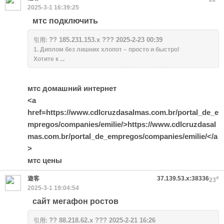
2025-3-1 16:39:25
мтс подключить
?? 185.231.153.x ??? 2025-2-23 00:39
引用:
1. Диплом без лишних хлопот – просто и быстро!
Хотите к ...
мтс домашний интернет
<a
href=https://www.cdlcruzdasalmas.com.br/portal_de_e
mpregos/companies/emilie/>https://www.cdlcruzdasal
mas.com.br/portal_de_empregos/companies/emilie/</a
>
мтс цены
遊客
37.139.53.x:38336
#
23
2025-3-1 19:04:54
сайт мегафон ростов
?? 88.218.62.x ??? 2025-2-21 16:26
引用: