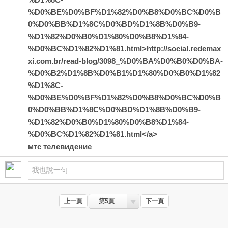
%D0%BE%D0%BF%D1%82%D0%B8%D0%BC%D0%B
0%D0%BB%D1%8C%D0%BD%D1%8B%D0%B9-
%D1%82%D0%B0%D1%80%D0%B8%D1%84-
%D0%BC%D1%82%D1%81.html>http://social.redemax
xi.com.br/read-blog/3098_%D0%BA%D0%B0%D0%BA-
%D0%B2%D1%8B%D0%B1%D1%80%D0%B0%D1%82
%D1%8C-
%D0%BE%D0%BF%D1%82%D0%B8%D0%BC%D0%B
0%D0%BB%D1%8C%D0%BD%D1%8B%D0%B9-
%D1%82%D0%B0%D1%80%D0%B8%D1%84-
%D0%BC%D1%82%D1%81.html</a>
мтс телевидение
上一頁
第5頁
下一頁