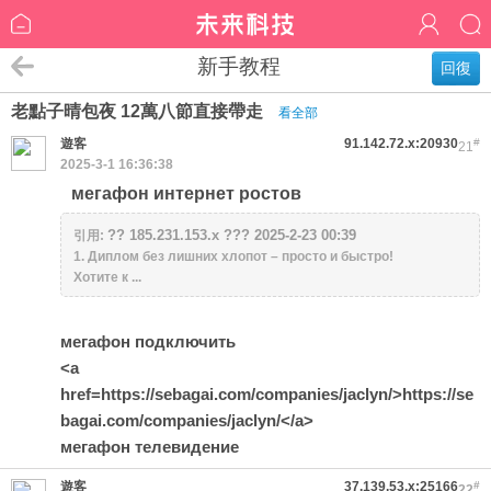
新手教程
回復
老點子晴包夜 12萬八節直接帶走
看全部
遊客
91.142.72.x:20930
#
21
2025-3-1 16:36:38
мегафон интернет ростов
?? 185.231.153.x ??? 2025-2-23 00:39
引用:
1. Диплом без лишних хлопот – просто и быстро!
Хотите к ...
мегафон подключить
<a
href=https://sebagai.com/companies/jaclyn/>https://se
bagai.com/companies/jaclyn/</a>
мегафон телевидение
遊客
37.139.53.x:25166
#
22