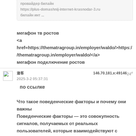
провайдер билайн
https://plus-domashnij-internet-krasnodar-3.ru
билайн инт ...
мегафон тв ростов
<a
href=https://thematragroup.in/employer/waldo/>https:/
/thematragroup.in/employer/waldo/</a>
мегафон подключение ростов
遊客
146.70.181.x:49146
#
24
2025-3-2 05:37:31
по ссылке
Что такое поведенческие факторы и почему они
важны
Поведенческие факторы — это совокупность
сигналов, получаемых от реальных
пользователей, которые взаимодействуют с