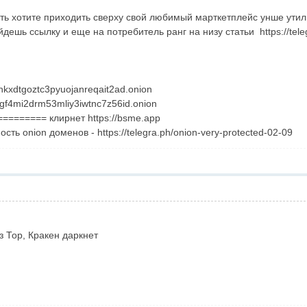
ь хотите приходить сверху свой любимый марткетплейс унше утилиз
дешь ссылку и еще на потребитель ранг на низу статьи https://teleg
kxdtgoztc3pyuojanreqait2ad.onion
gf4mi2drm53mliy3iwtnc7z56id.onion
======= клирнет https://bsme.app
ть onion доменов - https://telegra.ph/onion-very-protected-02-09
з Тор, Кракен даркнет