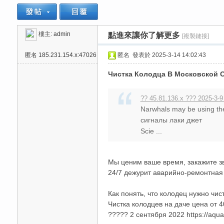
樓主:
admin
點進來讓你了解更多
[複製鏈接]
思
»
›
›
›
匿名
185.231.154.x:47026
匿名
發表於 2025-3-14 14:02:43
Чистка Колодца В Московской 
?? 45.81.136.x ??? 2025-3-9
Narwhals may be using thei
сигналы лаки джет
Scie ...
悅
Мы ценим ваше время, закажите з
24/7 дежурит аварийно-ремонтная б
Как понять, что колодец нужно чис
Чистка колодцев на даче цена от 4
????? 2 сентября 2022 https://aquam