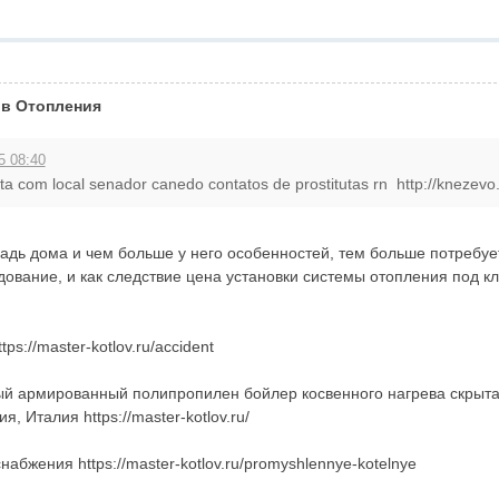
в Отопления
5 08:40
ota com local senador canedo contatos de prostitutas rn http://knezevo. 
дь дома и чем больше у него особенностей, тем больше потребует
ание, и как следствие цена установки системы отопления под ключ 
s://master-kotlov.ru/accident
ый армированный полипропилен бойлер косвенного нагрева скрытая
, Италия https://master-kotlov.ru/
бжения https://master-kotlov.ru/promyshlennye-kotelnye