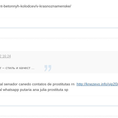
ont-betonnyh-kolodcev/v-krasnoznamenske/
2 16:24
– стиль и качест ...
ocal senador canedo contatos de prostitutas rn
http://knezevo.info/vip2
 whatsapp putaria ana julia prostituta sp