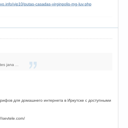
evo.info/vip10/putas-casadas-virginpolis-mg-luv.php
s jana ...
арифов для домашнего интернета в Иркутске с доступными
/sevtele.com/