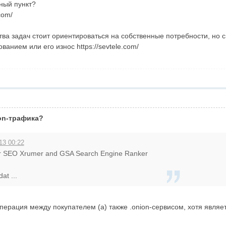
ный пункт?
com/
а задач стоит ориентироваться на собственные потребности, но с
ванием или его износ https://sevtele.com/
on-трафика?
13 00:22
or SEO Xrumer and GSA Search Engine Ranker
at ...
перация между покупателем (а) также .onion-сервисом, хотя явля