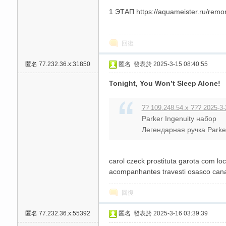
1 ЭТАП https://aquameister.ru/rem
高
回復
匿名
77.232.36.x:31850
匿名
發表於 2025-3-15 08:40:55
Tonight, You Won’t Sleep Alone!
?? 109.248.54.x ??? 2025-3-
檔
Parker Ingenuity набор
Легендарная ручка Parker 
carol czeck prostituta garota com l
acompanhantes travesti osasco canal
回復
匿名
77.232.36.x:55392
匿名
發表於 2025-3-16 03:39:39
口