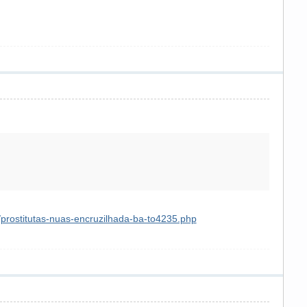
0/prostitutas-nuas-encruzilhada-ba-to4235.php