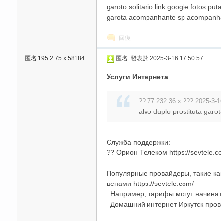
garoto solitario link google fotos p
garota acompanhante sp acompanhat
回復
匿名
195.2.75.x:58184
匿名
發表於 2025-3-16 17:50:57
送
Услуги Интернета
?? 77.232.36.x ??? 2025-3-1
alvo duplo prostituta gar
Служба поддержки:
?? Орион Телеком https://sevtele.c
Популярные провайдеры, такие ка
ценами https://sevtele.com/
Например, тарифы могут начинаться
Домашний интернет Иркутск провай