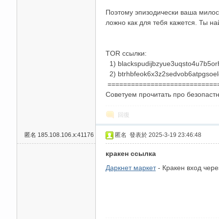
Поэтому эпизодически ваша милост
ложно как для тебя кажется. Ты най
TOR ссылки:
1) blackspudijbzyue3uqsto4u7b5orh
2) btrhbfeok6x3z2sedvob6atpgsoel
==============================
Советуем прочитать про безопастнос
回復
匿名
185.108.106.x:41176
匿名
發表於 2025-3-19 23:46:48
кракен ссылка
Даркнет маркет
- Кракен вход чере