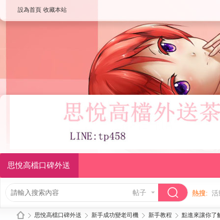
設為首頁
收藏本站
思悅高檔口碑外送
帖子
熱搜:
活
思悅高檔口碑外送
新手成功變老司機
新手教程
點進來讓你了