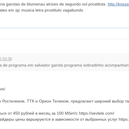
utaria garotas de blumenau atrizes de segundo sol prostituta
http://knez
es em sjc musica letra prostituto vagabundo
6 03:39
ota de programa em salvador garota programa sobradinho acompanhante
om/
к Ростелеком, ТТК и Орион Телеком, предлагают широкий выбор т
 от 450 рублей в месяц за 100 Мбит/с https://sevtele.com/
деры цены варьируются в зависимости от выбранных услуг https:/