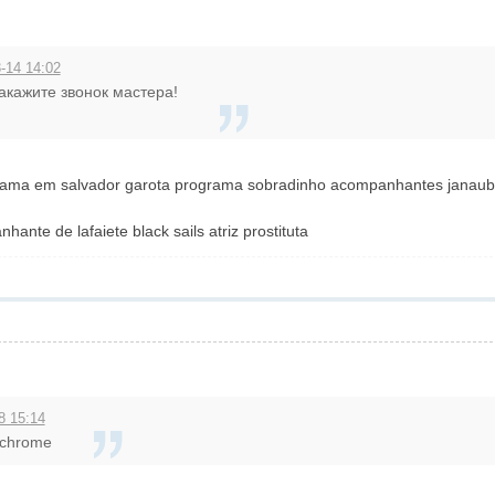
-14 14:02
акажите звонок мастера!
ograma em salvador garota programa sobradinho acompanhantes janaub
nte de lafaiete black sails atriz prostituta
8 15:14
 chrome