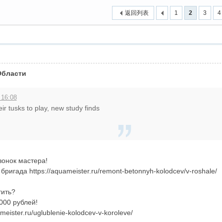
返回列表
1
2
3
4
Области
 16:08
r tusks to play, new study finds
вонок мастера!
ригада https://aquameister.ru/remont-betonnyh-kolodcev/v-roshale/
тить?
000 рублей!
eister.ru/uglublenie-kolodcev-v-koroleve/