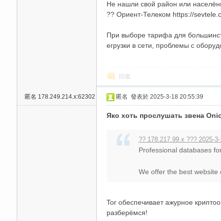
Не нашли свой район или населён
?? Ориент-Телеком https://sevtele.
При выборе тарифа для большинств
егрузки в сети, проблемы с оборудо
回復
匿名
178.249.214.x:62302
匿名
發表於 2025-3-18 20:55:39
Яко хоть прослушать звена Oni
?? 178.217.99.x ??? 2025-3-
Professional databases f
We offer the best website d
Tor обеспечивает ажурное криптоо
разберёмся!