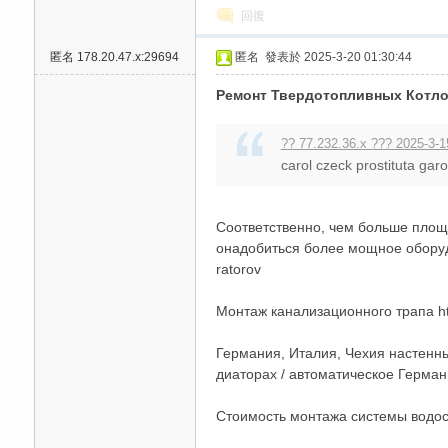
回復
匿名
178.20.47.x:29694
匿名
發表於 2025-3-20 01:30:44
Ремонт Твердотопливных Котло
?? 77.232.36.x ??? 2025-3-1
carol czeck prostituta gar
Соответственно, чем больше площа
онадобиться более мощное оборудов
ratorov
Монтаж канализационного трапа http
Германия, Италия, Чехия настенн
диаторах / автоматическое Германия
Стоимость монтажа системы водосна