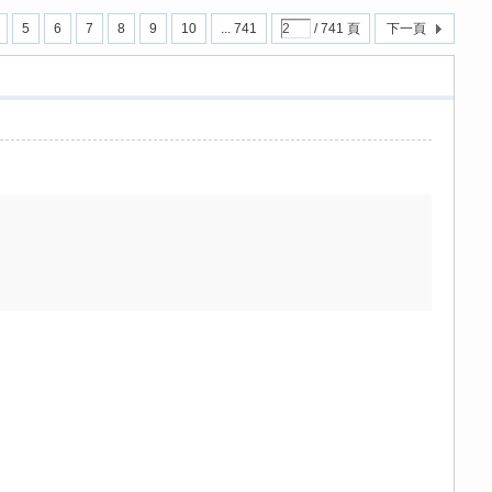
5
6
7
8
9
10
... 741
/ 741 頁
下一頁