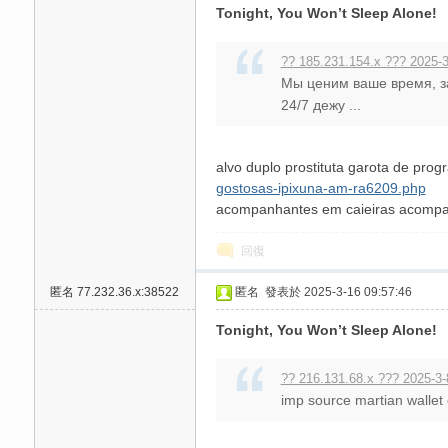
Tonight, You Won’t Sleep Alone!
?? 185.231.154.x ??? 2025-3
Мы ценим ваше время, з
24/7 дежу ...
alvo duplo prostituta garota de pr
碑
gostosas-ipixuna-am-ra6209.php
acompanhantes em caieiras acompanha
回復
匿名
77.232.36.x:38522
匿名
發表於 2025-3-16 09:57:46
Tonight, You Won’t Sleep Alone!
?? 216.131.68.x ??? 2025-3-
外
imp source martian wallet