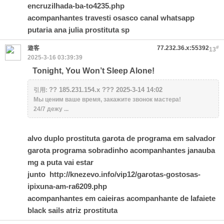
encruzilhada-ba-to4235.php
acompanhantes travesti osasco canal whatsapp
putaria ana julia prostituta sp
遊客
77.232.36.x:55392
#
13
2025-3-16 03:39:39
Tonight, You Won’t Sleep Alone!
?? 185.231.154.x ??? 2025-3-14 14:02
引用:
Мы ценим ваше время, закажите звонок мастера!
24/7 дежу ...
alvo duplo prostituta garota de programa em salvador
garota programa sobradinho acompanhantes janauba
mg a puta vai estar
junto
http://knezevo.info/vip12/garotas-gostosas-
ipixuna-am-ra6209.php
acompanhantes em caieiras acompanhante de lafaiete
black sails atriz prostituta