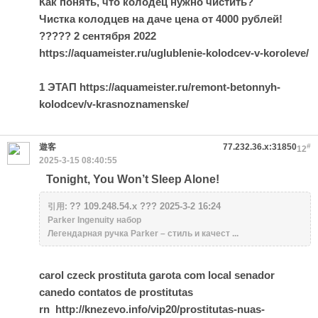
Как понять, что колодец нужно чистить?
Чистка колодцев на даче цена от 4000 рублей!
????? 2 сентября 2022
https://aquameister.ru/uglublenie-kolodcev-v-koroleve/
1 ЭТАП https://aquameister.ru/remont-betonnyh-
kolodcev/v-krasnoznamenske/
遊客
77.232.36.x:31850
#
12
2025-3-15 08:40:55
Tonight, You Won’t Sleep Alone!
?? 109.248.54.x ??? 2025-3-2 16:24
引用:
Parker Ingenuity набор
Легендарная ручка Parker – стиль и качест ...
carol czeck prostituta garota com local senador
canedo contatos de prostitutas
rn
http://knezevo.info/vip20/prostitutas-nuas-