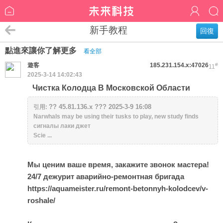
新手教程
回復
點進來讓你了解更多
看全部
遊客
185.231.154.x:47026
#
11
2025-3-14 14:02:43
Чистка Колодца В Московской Области
?? 45.81.136.x ??? 2025-3-9 16:08
引用:
Narwhals may be using their tusks to play, new study finds
сигналы лаки джет
Scie ...
Мы ценим ваше время, закажите звонок мастера!
24/7 дежурит аварийно-ремонтная бригада
https://aquameister.ru/remont-betonnyh-kolodcev/v-
roshale/