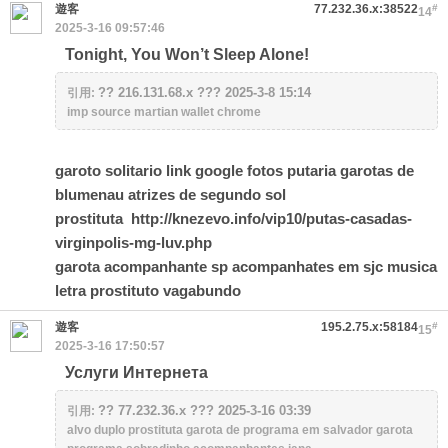
遊客
77.232.36.x:38522
#
14
2025-3-16 09:57:46
Tonight, You Won’t Sleep Alone!
?? 216.131.68.x ??? 2025-3-8 15:14
引用:
imp source martian wallet chrome
garoto solitario link google fotos putaria garotas de
blumenau atrizes de segundo sol
prostituta
http://knezevo.info/vip10/putas-casadas-
virginpolis-mg-luv.php
garota acompanhante sp acompanhates em sjc musica
letra prostituto vagabundo
遊客
195.2.75.x:58184
#
15
2025-3-16 17:50:57
Услуги Интернета
?? 77.232.36.x ??? 2025-3-16 03:39
引用:
alvo duplo prostituta garota de programa em salvador garota