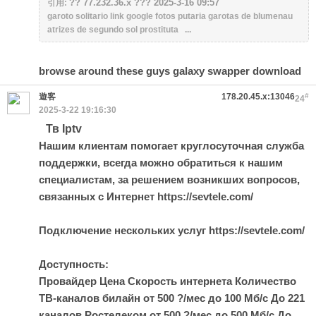
?? 77.232.36.x ??? 2025-3-16 09:57
引用:
garoto solitario link google fotos putaria garotas de blumenau
atrizes de segundo sol prostituta ...
browse around these guys
galaxy swapper download
遊客
178.20.45.x:13046
#
24
2025-3-22 19:16:30
Тв Iptv
Нашим клиентам помогает круглосуточная служба
поддержки, всегда можно обратиться к нашим
специалистам, за решением возникших вопросов,
связанных с Интернет https://sevtele.com/
Подключение нескольких услуг https://sevtele.com/
Доступность:
Провайдер Цена Скорость интернета Количество
ТВ-каналов билайн от 500 ?/мес до 100 Мб/с До 221
каналов Ростелеком от 500 ?/мес до 500 Мб/с До