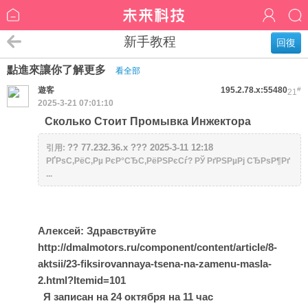
新手教程
回復
點進來讓你了解更多
看全部
遊客
195.2.78.x:55480
#
21
2025-3-21 07:01:10
Сколько Стоит Промывка Инжектора
?? 77.232.36.x ??? 2025-3-11 12:18
引用:
РҐРѕС‚РёС‚Рµ РєР°СЂС‚РёРЅРєСѓ? РЎ РґРЅРµРј СЂРѕР¶Рґ
...
Алексей: Здравствуйте
http://dmalmotors.ru/component/content/article/8-
aktsii/23-fiksirovannaya-tsena-na-zamenu-masla-
2.html?Itemid=101
Я записан на 24 октября на 11 час