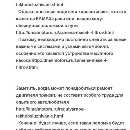
tekhobsluzhivanie.html
Однако опытные водители хорошо знают, что эти
качества КАМАЗа рано или поздно могут
обернуться поломкой в пути
http://dmalmotors.ru/zamena-masel-i-filtrov.html
Поэтому необходимо постоянно следить за всеми
важными системами и узлами автомобиля,
особенно это касается устройства масляного
насоса http://dmalmotors.ru/zamena-masel-i-
filtrov.html
Заметить, когда может понадобиться ремонт
двигателя транзит, не составит особого труда для
опытного автолюбителя
http://dmalmotors.ru/regulyarnoe-
tekhobsluzhivanie.html
Конечно, будет лучше, если такая поломка будет
найдена заблаговременно на станции технического