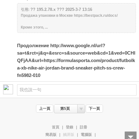
?? 195.2.78.x ??? 2025-3-7 13:16
引用:
Продажа упаковки в Москве https://bestpack.ru/docs/
Кроме этого, ...
Продолжение http://www.google.nl/url?
sa=t&rct=j&q=&esrc=s&source=web&cd=1&ved=0CHI
QFjAA&url=https://formulasporta.com/product/futbolk
a-xb-nike-air-jordan-brand-sneaker-pitch-ss-crew-
fn5982-010
上一頁
第5頁
下一頁
首頁
|
登錄
|
註冊
簡易版
|
觸屏版
|
電腦版
|