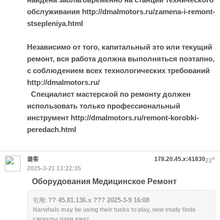
обслуживания http://dmalmotors.ru/zamena-i-remont-
stsepleniya.html
Независимо от того, капитальный это или текущий
ремонт, вся работа должна выполняться поэтапно,
с соблюдением всех технологических требований
http://dmalmotors.ru/
Специалист мастерской по ремонту должен
использовать только профессиональный
инструмент http://dmalmotors.ru/remont-korobki-
peredach.html
遊客
178.20.45.x:41830
#
22
2025-3-21 13:22:35
Оборудования Медицинское Ремонт
?? 45.81.136.x ??? 2025-3-9 16:08
引用:
Narwhals may be using their tusks to play, new study finds
сигналы лаки джет