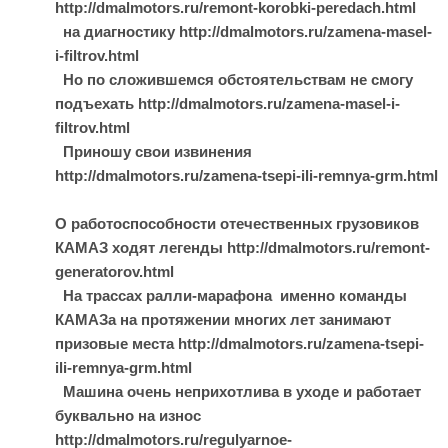
http://dmalmotors.ru/remont-korobki-peredach.html
на диагностику http://dmalmotors.ru/zamena-masel-
i-filtrov.html
Но по сложившемся обстоятельствам не смогу
подъехать http://dmalmotors.ru/zamena-masel-i-
filtrov.html
Приношу свои извинения
http://dmalmotors.ru/zamena-tsepi-ili-remnya-grm.html
О работоспособности отечественных грузовиков
КАМАЗ ходят легенды http://dmalmotors.ru/remont-
generatorov.html
На трассах ралли-марафона именно команды
КАМАЗа на протяжении многих лет занимают
призовые места http://dmalmotors.ru/zamena-tsepi-
ili-remnya-grm.html
Машина очень неприхотлива в уходе и работает
буквально на износ
http://dmalmotors.ru/regulyarnoe-