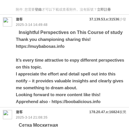
附件:
您需要
登錄
才可以下載或查看附件。沒有賬號？
立即註冊
遊客
37.139.53.x:31536
沙發
2025-3-14 14:49:48
Insightful Perspectives on This Course of study
Thank you championing sharing this!
https://muybabosas.info
It’s every time attractive to espy different perspectives
on this topic.
I appreciate the effort and detail spell out into this
notify – it provides valuable insights and clearly gives
me something to dream about.
Looking forward to more content like this!
Apprehend also - https://boobalicious.info
遊客
178.20.47.x:16824
板凳
2025-3-14 21:08:35
Сетка Москитная