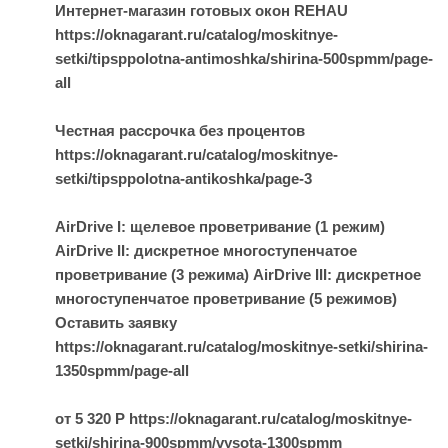
Интернет-магазин готовых окон REHAU
https://oknagarant.ru/catalog/moskitnye-
setki/tipsppolotna-antimoshka/shirina-500spmm/page-
all
Честная рассрочка без процентов
https://oknagarant.ru/catalog/moskitnye-
setki/tipsppolotna-antikoshka/page-3
AirDrive I: щелевое проветривание (1 режим)
AirDrive II: дискретное многоступенчатое
проветривание (3 режима) AirDrive III: дискретное
многоступенчатое проветривание (5 режимов)
Оставить заявку
https://oknagarant.ru/catalog/moskitnye-setki/shirina-
1350spmm/page-all
от 5 320 Р https://oknagarant.ru/catalog/moskitnye-
setki/shirina-900spmm/vysota-1300spmm