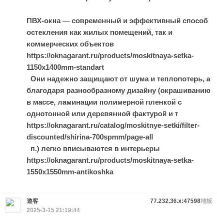
ПВХ-окна — современный и эффективный способ
остекления как жилых помещений, так и
коммерческих объектов
https://oknagarant.ru/products/moskitnaya-setka-
1150x1400mm-standart
Они надежно защищают от шума и теплопотерь, а
благодаря разнообразному дизайну (окрашиванию
в массе, ламинации полимерной пленкой с
однотонной или деревянной фактурой и т
https://oknagarant.ru/catalog/moskitnye-setki/filter-
discounted/shirina-700spmm/page-all
п.) легко вписываются в интерьеры
https://oknagarant.ru/products/moskitnaya-setka-
1550x1550mm-antikoshka
遊客
77.232.36.x:47598
地板
2025-3-15 21:19:44