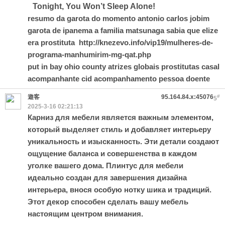
Tonight, You Won’t Sleep Alone!
resumo da garota do momento antonio carlos jobim
garota de ipanema a familia matsunaga sabia que elize
era prostituta
http://knezevo.info/vip19/mulheres-de-
programa-manhumirim-mg-qat.php
put in bay ohio county atrizes globais prostitutas casal
acompanhante cid acompanhamento pessoa doente
遊客
95.164.84.x:45076
#
5
2025-3-16 02:21:13
Карниз для мебели является важным элементом,
который выделяет стиль и добавляет интерьеру
уникальность и изысканность. Эти детали создают
ощущение баланса и совершенства в каждом
уголке вашего дома. Плинтус для мебели
идеально создан для завершения дизайна
интерьера, внося особую нотку шика и традиций.
Этот декор способен сделать вашу мебель
настоящим центром внимания.