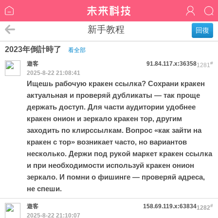
新手教程
回復
2023年倒計時了
看全部
遊客
91.84.117.x:36358
#
1281
2025-8-22 21:08:41
Ищешь рабочую кракен ссылка? Сохрани кракен
актуальная и проверяй дубликаты — так проще
держать доступ. Для части аудитории удобнее
кракен онион и зеркало кракен тор, другим
заходить по клирссылкам. Вопрос «как зайти на
кракен с тор» возникает часто, но вариантов
несколько. Держи под рукой маркет кракен ссылка
и при необходимости используй кракен онион
зеркало. И помни о фишинге — проверяй адреса,
не спеши.
遊客
158.69.119.x:63834
#
1282
2025-8-22 21:10:07