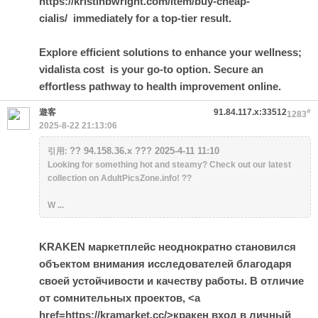
https://kristinbwright.com/item/buy-cheap-
cialis/ immediately for a top-tier result.
Explore efficient solutions to enhance your wellness;
vidalista cost
is your go-to option. Secure an
effortless pathway to health improvement online.
遊客
91.84.117.x:33512
#
1283
2025-8-22 21:13:06
?? 94.158.36.x ??? 2025-4-11 11:10
引用:
Looking for something hot and steamy? Check out our latest
collection on AdultPicsZone.info! ??
W ...
KRAKEN маркетплейс неоднократно становился
объектом внимания исследователей благодаря
своей устойчивости и качеству работы. В отличие
от сомнительных проектов, <a
href=https://kramarket.cc/>кракен вход в личный