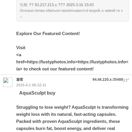
?? 83.217.213.x ??? 2025-3-16 15:03
引用:
Осенью почва обильно пропитывается водой, а зимой та з
...
Explore Our Featured Content!
Visit
<a
href=https://lustyphotos.info>https://lustyphotos.info<
/a> to check out our featured content!
遊客
94.46.220.x:35408
#
23
2025-4-1 08:32:11
AquaSculpt buy
Struggling to lose weight? AquaSculpt is transforming
weight loss with its natural, fast-acting capsules.
Packed with proven AquaSculpt ingredients, these
capsules burn fat, boost energy, and deliver real