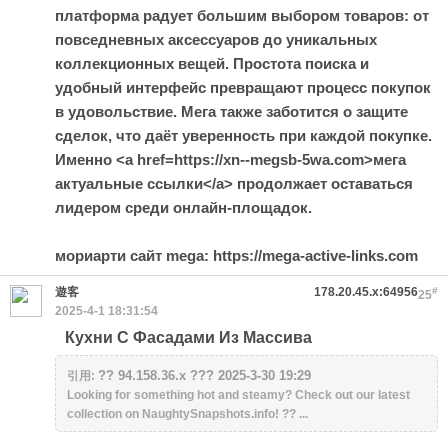
платформа радует большим выбором товаров: от
повседневных аксессуаров до уникальных
коллекционных вещей. Простота поиска и
удобный интерфейс превращают процесс покупок
в удовольствие. Мега также заботится о защите
сделок, что даёт уверенность при каждой покупке.
Именно <a href=https://xn--megsb-5wa.com>мега
актуальные ссылки</a> продолжает оставаться
лидером среди онлайн-площадок.
мориарти сайт mega: https://mega-active-links.com
遊客
178.20.45.x:64956
#
25
2025-4-1 18:31:54
Кухни С Фасадами Из Массива
?? 94.158.36.x ??? 2025-3-30 19:29
引用:
Looking for something hot and steamy? Check out our latest
collection on NaughtySnapshots.info! ?? ...