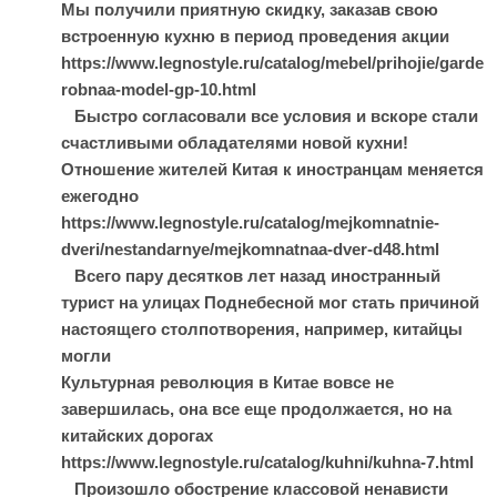
Мы получили приятную скидку, заказав свою
встроенную кухню в период проведения акции
https://www.legnostyle.ru/catalog/mebel/prihojie/garde
robnaa-model-gp-10.html
Быстро согласовали все условия и вскоре стали
счастливыми обладателями новой кухни!
Отношение жителей Китая к иностранцам меняется
ежегодно
https://www.legnostyle.ru/catalog/mejkomnatnie-
dveri/nestandarnye/mejkomnatnaa-dver-d48.html
Всего пару десятков лет назад иностранный
турист на улицах Поднебесной мог стать причиной
настоящего столпотворения, например, китайцы
могли
Культурная революция в Китае вовсе не
завершилась, она все еще продолжается, но на
китайских дорогах
https://www.legnostyle.ru/catalog/kuhni/kuhna-7.html
Произошло обострение классовой ненависти