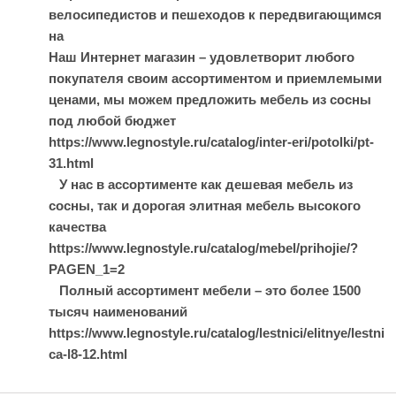
велосипедистов и пешеходов к передвигающимся
на
Наш Интернет магазин – удовлетворит любого
покупателя своим ассортиментом и приемлемыми
ценами, мы можем предложить мебель из сосны
под любой бюджет
https://www.legnostyle.ru/catalog/inter-eri/potolki/pt-
31.html
У нас в ассортименте как дешевая мебель из
сосны, так и дорогая элитная мебель высокого
качества
https://www.legnostyle.ru/catalog/mebel/prihojie/?
PAGEN_1=2
Полный ассортимент мебели – это более 1500
тысяч наименований
https://www.legnostyle.ru/catalog/lestnici/elitnye/lestni
ca-l8-12.html