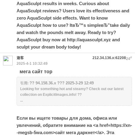
AquaSculpt results in weeks. Curious about
AquaSculpt reviews? Users love its effectiveness and
zero AquaSculpt side effects. Want to know
AquaSculpt how to use? ItвЂ™s simpleвЂ”take daily
and watch the pounds melt away. Ready to try?
AquaSculpt buy now at http://aquasculpt.xyz and
sculpt your dream body today!
遊客
212.34.136.x:62208
#
24
2025-4-1 10:32:49
мега сайт тор
?? 94.158.36.x ??? 2025-3-29 12:49
引用:
Looking for something hot and steamy? Check out our latest
collection on ExplicitImages.info! ??
...
Если вы ищете товары для дома, офиса или
увлечений, обратите внимание на <a href=https://xn-
-megsb-5wa.com>сайт мега даркнет</a>. Эта