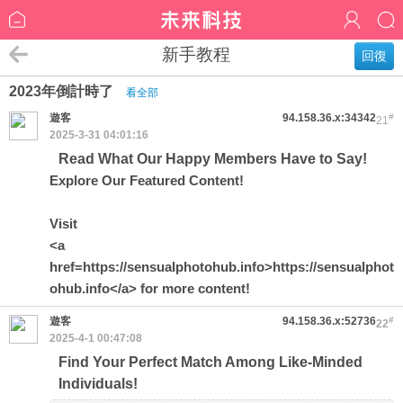
新手教程
回復
2023年倒計時了
看全部
遊客
94.158.36.x:34342
#
21
2025-3-31 04:01:16
Read What Our Happy Members Have to Say!
Explore Our Featured Content!
Visit
<a
href=https://sensualphotohub.info>https://sensualphot
ohub.info</a> for more content!
遊客
94.158.36.x:52736
#
22
2025-4-1 00:47:08
Find Your Perfect Match Among Like-Minded
Individuals!