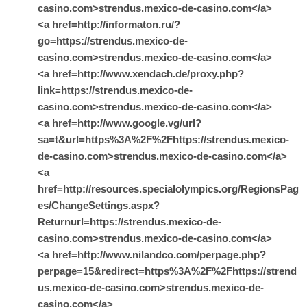
casino.com>strendus.mexico-de-casino.com</a>
<a href=http://informaton.ru/?
go=https://strendus.mexico-de-
casino.com>strendus.mexico-de-casino.com</a>
<a href=http://www.xendach.de/proxy.php?
link=https://strendus.mexico-de-
casino.com>strendus.mexico-de-casino.com</a>
<a href=http://www.google.vg/url?
sa=t&url=https%3A%2F%2Fhttps://strendus.mexico-
de-casino.com>strendus.mexico-de-casino.com</a>
<a
href=http://resources.specialolympics.org/RegionsPag
es/ChangeSettings.aspx?
Returnurl=https://strendus.mexico-de-
casino.com>strendus.mexico-de-casino.com</a>
<a href=http://www.nilandco.com/perpage.php?
perpage=15&redirect=https%3A%2F%2Fhttps://strend
us.mexico-de-casino.com>strendus.mexico-de-
casino.com</a>