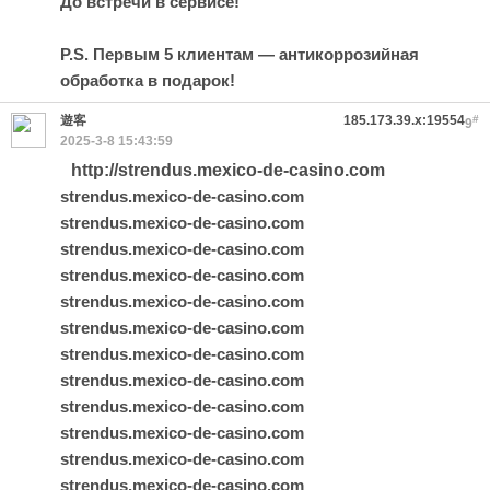
До встречи в сервисе!
P.S. Первым 5 клиентам — антикоррозийная
обработка в подарок!
遊客
185.173.39.x:19554
#
9
2025-3-8 15:43:59
http://strendus.mexico-de-casino.com
strendus.mexico-de-casino.com
strendus.mexico-de-casino.com
strendus.mexico-de-casino.com
strendus.mexico-de-casino.com
strendus.mexico-de-casino.com
strendus.mexico-de-casino.com
strendus.mexico-de-casino.com
strendus.mexico-de-casino.com
strendus.mexico-de-casino.com
strendus.mexico-de-casino.com
strendus.mexico-de-casino.com
strendus.mexico-de-casino.com