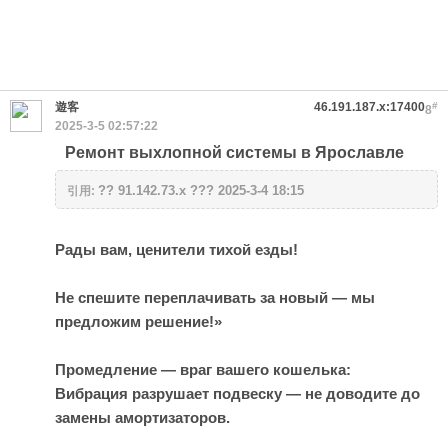
遊客
46.191.187.x:17400
#
8
2025-3-5 02:57:22
Ремонт выхлопной системы в Ярославле
?? 91.142.73.x ??? 2025-3-4 18:15
引用:
Рады вам, ценители тихой езды!
Не спешите переплачивать за новый — мы
предложим решение!»
Промедление — враг вашего кошелька:
Вибрация разрушает подвеску — не доводите до
замены амортизаторов.