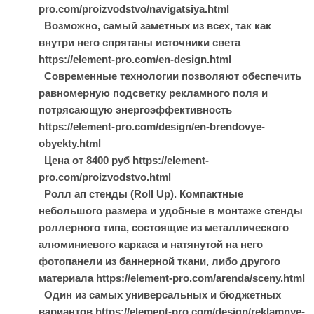
pro.com/proizvodstvo/navigatsiya.html
Возможно, самый заметных из всех, так как
внутри него спрятаны источники света
https://element-pro.com/en-design.html
Современные технологии позволяют обеспечить
равномерную подсветку рекламного поля и
потрясающую энергоэффективность
https://element-pro.com/design/en-brendovye-
obyekty.html
Цена от 8400 руб https://element-
pro.com/proizvodstvo.html
Ролл ап стенды (Roll Up). Компактные
небольшого размера и удобные в монтаже стенды
роллерного типа, состоящие из металлического
алюминиевого каркаса и натянутой на него
фотопанели из баннерной ткани, либо другого
материала https://element-pro.com/arenda/sceny.html
Один из самых универсальных и бюджетных
вариантов https://element-pro.com/design/reklamnye-