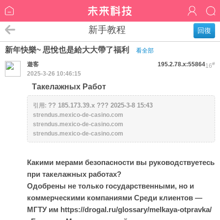
新手教程
回復
新年快樂~ 思悅也是給大大帶了福利
看全部
遊客
195.2.78.x:55864
#
16
2025-3-26 10:46:15
Такелажных Работ
?? 185.173.39.x ??? 2025-3-8 15:43
引用:
strendus.mexico-de-casino.com
strendus.mexico-de-casino.com
strendus.mexico-de-casino.com
Какими мерами безопасности вы руководствуетесь
при такелажных работах?
Одобрены не только государственными, но и
коммерческими компаниями Среди клиентов —
МГТУ им https://drogal.ru/glossary/melkaya-otpravka/