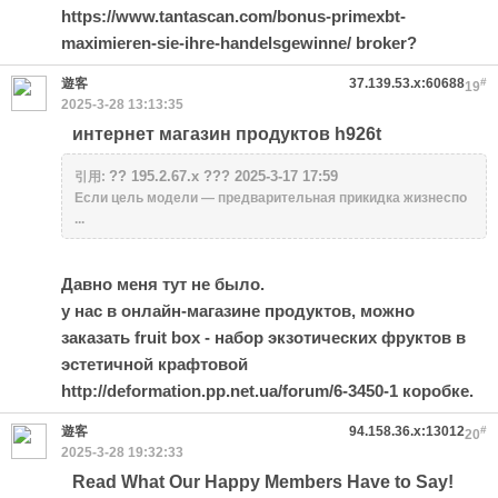
https://www.tantascan.com/bonus-primexbt-
maximieren-sie-ihre-handelsgewinne/
broker?
遊客
37.139.53.x:60688
#
19
2025-3-28 13:13:35
интернет магазин продуктов h926t
?? 195.2.67.x ??? 2025-3-17 17:59
引用:
Если цель модели — предварительная прикидка жизнеспо
...
Давно меня тут не было.
у нас в онлайн-магазине продуктов, можно
заказать fruit box - набор экзотических фруктов в
эстетичной крафтовой
http://deformation.pp.net.ua/forum/6-3450-1
коробке.
遊客
94.158.36.x:13012
#
20
2025-3-28 19:32:33
Read What Our Happy Members Have to Say!