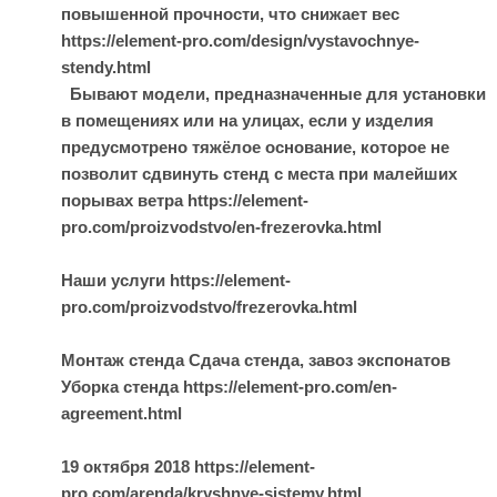
повышенной прочности, что снижает вес
https://element-pro.com/design/vystavochnye-
stendy.html
Бывают модели, предназначенные для установки
в помещениях или на улицах, если у изделия
предусмотрено тяжёлое основание, которое не
позволит сдвинуть стенд с места при малейших
порывах ветра https://element-
pro.com/proizvodstvo/en-frezerovka.html
Наши услуги https://element-
pro.com/proizvodstvo/frezerovka.html
Монтаж стенда Сдача стенда, завоз экспонатов
Уборка стенда https://element-pro.com/en-
agreement.html
19 октября 2018 https://element-
pro.com/arenda/kryshnye-sistemy.html