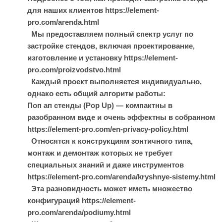
для наших клиентов https://element-
pro.com/arenda.html
Мы предоставляем полный спектр услуг по
застройке стендов, включая проектирование,
изготовление и установку https://element-
pro.com/proizvodstvo.html
Каждый проект выполняется индивидуально,
однако есть общий алгоритм работы:
Поп ап стенды (Pop Up) — компактны в
разобранном виде и очень эффектны в собранном
https://element-pro.com/en-privacy-policy.html
Относятся к конструкциям зонтичного типа,
монтаж и демонтаж которых не требует
специальных знаний и даже инструментов
https://element-pro.com/arenda/kryshnye-sistemy.html
Эта разновидность может иметь множество
конфигураций https://element-
pro.com/arenda/podiumy.html