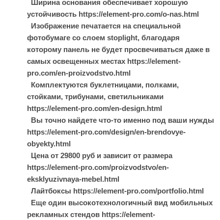
Ширина основания обеспечивает хорошую
устойчивость https://element-pro.com/o-nas.html
Изображение печатается на специальной
фотобумаге со слоем stoplight, благодаря
которому панель не будет просвечиваться даже в
самых освещенных местах https://element-
pro.com/en-proizvodstvo.html
Комплектуются буклетницами, полками,
стойками, трибунами, светильниками
https://element-pro.com/en-design.html
Вы точно найдете что-то именно под ваши нужды
https://element-pro.com/design/en-brendovye-
obyekty.html
Цена от 29800 руб и зависит от размера
https://element-pro.com/proizvodstvo/en-
eksklyuzivnaya-mebel.html
Лайтбоксы https://element-pro.com/portfolio.html
Еще один высокотехнологичный вид мобильных
рекламных стендов https://element-