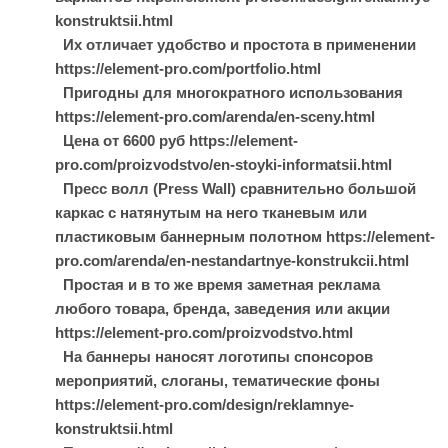
konstruktsii.html
Их отличает удобство и простота в применении
https://element-pro.com/portfolio.html
Пригодны для многократного использования
https://element-pro.com/arenda/en-sceny.html
Цена от 6600 руб https://element-
pro.com/proizvodstvo/en-stoyki-informatsii.html
Пресс волл (Press Wall) сравнительно большой
каркас с натянутым на него тканевым или
пластиковым баннерным полотном https://element-
pro.com/arenda/en-nestandartnye-konstrukcii.html
Простая и в то же время заметная реклама
любого товара, бренда, заведения или акции
https://element-pro.com/proizvodstvo.html
На баннеры наносят логотипы спонсоров
мероприятий, слоганы, тематические фоны
https://element-pro.com/design/reklamnye-
konstruktsii.html