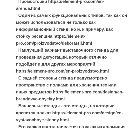
Промостойки https://element-pro.com/en-
arenda.html
Один из самых функциональных типов, так как он
может использоваться не только как
информационный стенд, но и, к примеру, как
стойку ресепшна https://element-
pro.com/proizvodstvo/dekoratsii.html
Наилучший вариант выставочного стенда для
проведения дегустаций, который отлично
подойдет и для других мероприятий
https://element-pro.com/en-proizvodstvo.html
С задней стороны стенда предусмотрено
пространство с полками для хранения тех или
иных предметов https://element-pro.com/design/en-
brendovye-obyekty.html
Баннерные стенды - это стенды, на которые
крепится плакат https://element-pro.com/design/en-
vystavochnye-stendy.html
Его каркас изготавливается на заказ из алюминия