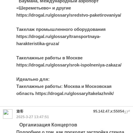
Баумана, Международный аэропорт
«Шереметьево» и другие
https://drogal.ru/glossary/sredstvo-paketirovaniya/
Такелаж промышленного оборудования
https://drogal.ru/glossary/transportnaya-
harakteristika-gruza/
Такелажные работы в Москве
https://drogal.ru/glossary/srok-ispolneniya-zakaza/
Идеально для:
Такелажные работы: Москва и Московская
область https://drogal.ru/glossary/takelazhnik/
遊客
95.142.47.x:55054
#
17
2025-3-27 13:47:51
Организация Концертов
Подробнее о том, как проходит застройка стенда