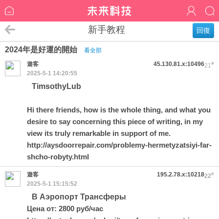
新手教程
回復
2024年是好運的開始
看全部
遊客
45.130.81.x:10496
#
21
2025-5-1 14:20:55
TimsothyLub
Hi there friends, how is the whole thing, and what you
desire to say concerning this piece of writing, in my
view its truly remarkable in support of me.
http://aysdoorrepair.com/problemy-hermetyzatsiyi-far-
shcho-robyty.html
遊客
195.2.78.x:10218
#
22
2025-5-1 15:15:52
В Аэропорт Трансферы
Цена от: 2800 руб/час