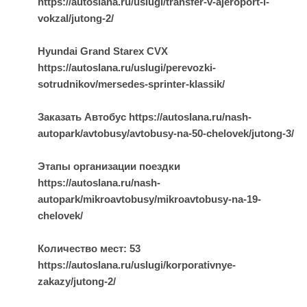
https://autoslana.ru/uslugi/transfer-v-ajeroport-i-
vokzal/jutong-2/
Hyundai Grand Starex CVX
https://autoslana.ru/uslugi/perevozki-
sotrudnikov/mersedes-sprinter-klassik/
Заказать Автобус https://autoslana.ru/nash-
autopark/avtobusy/avtobusy-na-50-chelovek/jutong-3/
Этапы организации поездки
https://autoslana.ru/nash-
autopark/mikroavtobusy/mikroavtobusy-na-19-
chelovek/
Количество мест: 53
https://autoslana.ru/uslugi/korporativnye-
zakazy/jutong-2/