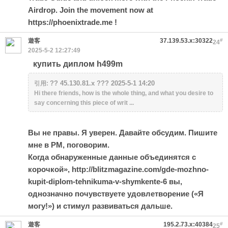
Airdrop. Join the movement now at
https://phoenixtrade.me !
遊客
37.139.53.x:30322
#
24
2025-5-2 12:27:49
купить диплом h499m
?? 45.130.81.x ??? 2025-5-1 14:20
引用:
Hi there friends, how is the whole thing, and what you desire to
say concerning this piece of writ ...
Вы не правы. Я уверен. Давайте обсудим. Пишите
мне в PM, поговорим.
Когда обнаруженные данные объединятся с
корочкой»,
http://blitzmagazine.com/gde-mozhno-
kupit-diplom-tehnikuma-v-shymkente-6
вы,
однозначно почувствуете удовлетворение («Я
могу!») и стимул развиваться дальше.
遊客
195.2.73.x:40384
#
25