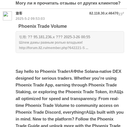
Могу ли я прочитать отзывы от других клиентов?
遊客
82.118.30.x:46470
#
23
2025-5-2 09:53:03
Phoenix Trade Volume
?? 95.181.236.x ??? 2025-3-26 00:55
引用:
Шлем дамы равным ролью владыки!
http://forum.ll2.ru/member.php?642221-S ...
Say hello to Phoenix TradeтАФthe Solana-native DEX
designed for serious traders. Whether you're using
Phoenix Trade App, earning through Phoenix Trade
Staking, or exploring the Phoenix Trade Token, itтАЩs
all optimized for speed and transparency. From real-
time Phoenix Trade Volume to community access on
Phoenix Trade Discord, everythingтАЩs built with you
in mind. New to the platform? Follow the Phoenix
Trade Guide and unlock more with the Phoenix Trade