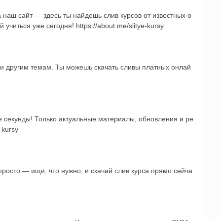
аш сайт — здесь ты найдешь слив курсов от известных о
иться уже сегодня! https://about.me/slitye-kursy
 и другим темам. Ты можешь скачать сливы платных онлай
е секунды! Только актуальные материалы, обновления и ре
-kursy
росто — ищи, что нужно, и скачай слив курса прямо сейча