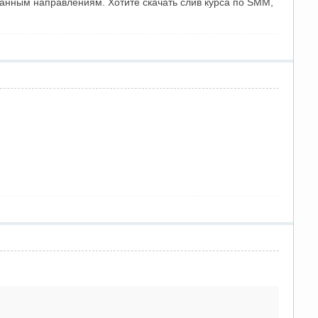
ванным направлениям. Хотите скачать слив курса по SMM,