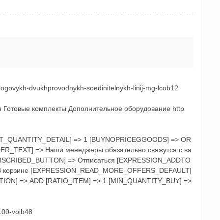
nalogovykh-dvukhprovodnykh-soedinitelnykh-linij-mg-lcob12
Готовые комплекты Дополнительное оборудование http
T_QUANTITY_DETAIL] => 1 [BUYNOPRICEGGOODS] => OR
_TEXT] => Наши менеджеры обязательно свяжутся с ва
UBSCRIBED_BUTTON] => Отписаться [EXPRESSION_ADDTO
В корзине [EXPRESSION_READ_MORE_OFFERS_DEFAULT]
е [ACTION] => ADD [RATIO_ITEM] => 1 [MIN_QUANTITY_BUY] =>
100-voib48