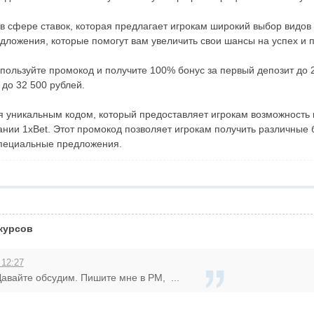
 в сфере ставок, которая предлагает игрокам широкий выбор видов
дложения, которые помогут вам увеличить свои шансы на успех и 
спользуйте промокод и получите 100% бонус за первый депозит до 
 до 32 500 рублей.
я уникальным кодом, который предоставляет игрокам возможность 
ании 1xBet. Этот промокод позволяет игрокам получить различные 
специальные предложения.
курсов
 12:27
Давайте обсудим. Пишите мне в PM, ...