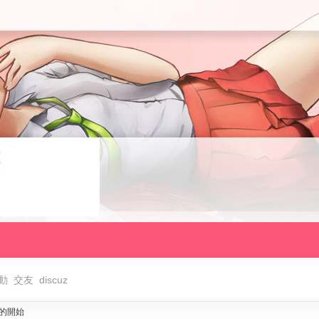
動
交友
discuz
運的開始