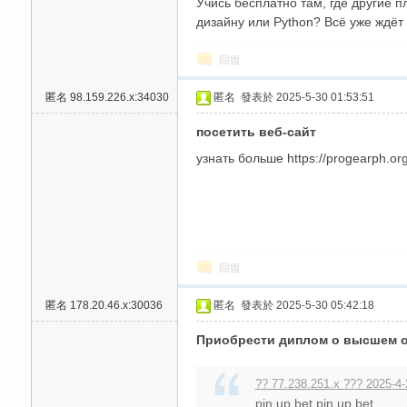
Учись бесплатно там, где другие 
дизайну или Python? Всё уже ждёт т
回復
匿名
98.159.226.x:34030
匿名
發表於 2025-5-30 01:53:51
посетить веб-сайт
узнать больше https://progearph.or
回復
匿名
178.20.46.x:30036
匿名
發表於 2025-5-30 05:42:18
Приобрести диплом о высшем 
?? 77.238.251.x ??? 2025-4-
pin up bet pin up bet .