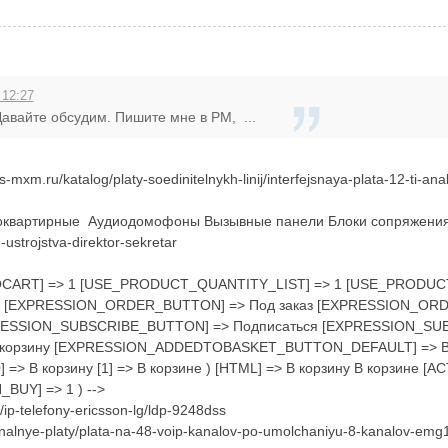
 12:27
Давайте обсудим. Пишите мне в PM, ...
-mxm.ru/katalog/platy-soedinitelnykh-linij/interfejsnaya-plata-12-ti-a
оквартирные Аудиодомофоны Вызывные панели Блоки сопряжения 
ustrojstva-direktor-sekretar
CART] => 1 [USE_PRODUCT_QUANTITY_LIST] => 1 [USE_PRODUC
[EXPRESSION_ORDER_BUTTON] => Под заказ [EXPRESSION_ORDER
EXPRESSION_SUBSCRIBE_BUTTON] => Подписаться [EXPRESSION_S
 корзину [EXPRESSION_ADDEDTOBASKET_BUTTON_DEFAULT] => 
[0] => В корзину [1] => В корзине ) [HTML] => В корзину В корзин
BUY] => 1 ) -->
ip-telefony-ericsson-lg/ldp-9248dss
ionalnye-platy/plata-na-48-voip-kanalov-po-umolchaniyu-8-kanalov-emg