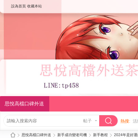
設為首頁
收藏本站
思悅高檔口碑外送
帖子
熱搜:
活
思悅高檔口碑外送
新手成功變老司機
新手教程
2024年是好