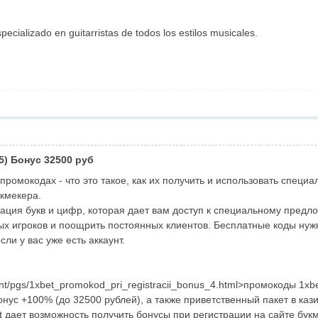
cializado en guitarristas de todos los estilos musicales.
5) Бонус 32500 руб
промокодах - что это такое, как их получить и использовать специа
укмекера.
ация букв и цифр, которая дает вам доступ к специальному предло
ых игроков и поощрить постоянных клиентов. Бесплатные коды нужн
ли у вас уже есть аккаунт.
ontent/pgs/1xbet_promokod_pri_registracii_bonus_4.html>промокоды 1x
онус +100% (до 32500 рублей), а также приветственный пакет в каз
et дает возможность получить бонусы при регистрации на сайте бук