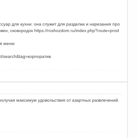
уар для кухни: она служит для разделки и нарезания про
вен, сковородок https://roshozdom.ru/index.php?route=prod
ля меню
ct/search&tag=корпоратив
 получая максимум удовольствия от азартных развлечений.