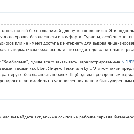
тановится всё более значимой для путешественников. Эти подполь
ужного уровня безопасности и комфорта. Туристы, особенно те, кто
 тарифов или не имеют доступа к интернету для вызова лицензиров
твовать нормативам безопасности, что создаёт дополнительные рис
с "бомбилами", лучше всего заказывать зарегистрированные
Ñ‚Ð°Ð
каза, такими как Uber, Яндекс.Такси или Lyft. Эти компании пре
 гарантируют безопасность поездок. Ещё одним проверенным вариа
бронировать автомобиль по установленной цене и быть уверенным 
У нас вы найдете актуальные ссылки на рабочие зеркала букмекерс