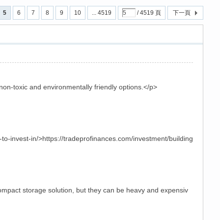
5
6
7
8
9
10
... 4519
/ 4519 頁
下一頁
non-toxic and environmentally friendly options.</p>
to-invest-in/>https://tradeprofinances.com/investment/building
ompact storage solution, but they can be heavy and expensiv