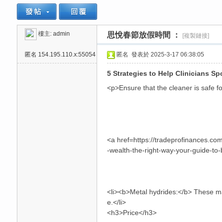
樓主:
admin
思悅春節放假時間 ：
[複製鏈接]
思
»
›
›
›
匿名
154.195.110.x:55054
匿名
發表於 2025-3-17 06:38:05
5 Strategies to Help Clinicians 
<p>Ensure that the cleaner is safe f
悅
<a href=https://tradeprofinances.com
-wealth-the-right-way-your-guide-to-
<li><b>Metal hydrides:</b> These ma
e.</li>
<h3>Price</h3>