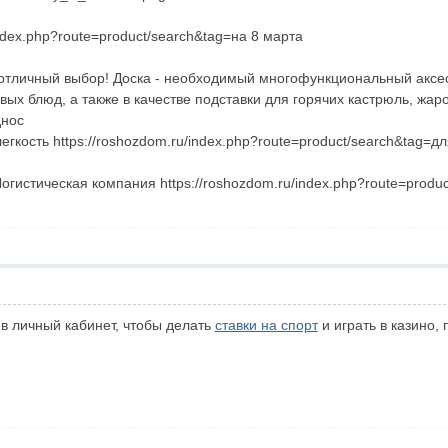
index.php?route=product/search&tag=на 8 марта
тличный выбор! Доска - необходимый многофункциональный аксесс
вых блюд, а также в качестве подставки для горячих кастрюль, жаро
днос
гкость https://roshozdom.ru/index.php?route=product/search&tag=д
гистическая компания https://roshozdom.ru/index.php?route=produ
 в личный кабинет, чтобы делать
ставки на спорт
и играть в казино,