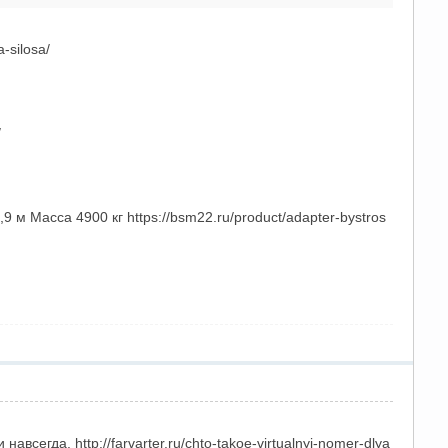
-silosa/
/
м Масса 4900 кг https://bsm22.ru/product/adapter-bystros
егда. http://farvarter.ru/chto-takoe-virtualnyj-nomer-dlya