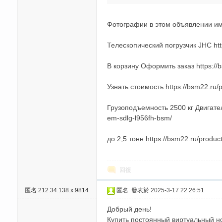
Фотографии в этом объявлении импо
Телескопический погрузчик JHC http
送
В корзину Оформить заказ https://
Узнать стоимость https://bsm22.ru/p
Грузоподъемность 2500 кг Двигател
em-sdlg-l956fh-bsm/
до 2,5 тонн https://bsm22.ru/product
回復
匿名
212.34.138.x:9814
匿名
發表於 2025-3-17 22:26:51
Добрый день!
Купить постоянный виртуальный номе