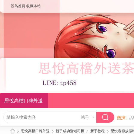
設為首頁
收藏本站
思悅高檔口碑外送
帖子
熱搜:
活
思悅高檔口碑外送
新手成功變老司機
新手教程
思悅春節放假時