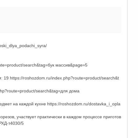
ski_dlya_podachi_syra/
route=product/search&tag=бук массив&page=5
 19 https://roshozdom.ru/index.php?route=product/search&t
.php?route=product/search&tag=для дома
т на каждой кухне https://roshozdom.ru/dostavka_i_opla
резов, участвует практически в каждом процессе приготов
РХД-т4030/5