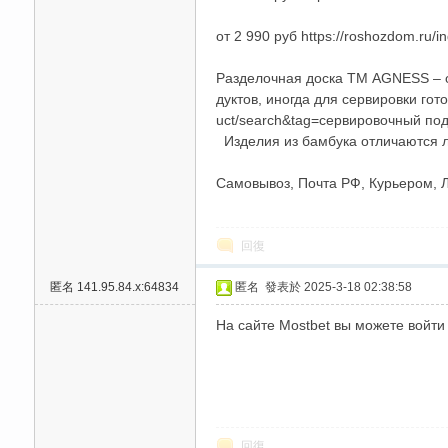
от 2 990 руб https://roshozdom.ru/
Разделочная доска ТМ AGNESS – о
дуктов, иногда для сервировки гото
uct/search&tag=сервировочный по
Изделия из бамбука отличаются ле
Самовывоз, Почта РФ, Курьером, Ло
回復
匿名
141.95.84.x:64834
匿名
發表於 2025-3-18 02:38:58
На сайте Mostbet вы можете войти
回復