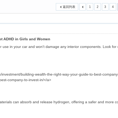
返回列表
1
2
3
4
Spot ADHD in Girls and Women
or use in your car and won't damage any interior components. Look for 
/investment/building-wealth-the-right-way-your-guide-to-best-company-
best-company-to-invest-in/</a>
terials can absorb and release hydrogen, offering a safer and more c