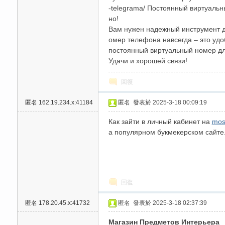
-telegrama/ Постоянный виртуальн
но!
Вам нужен надежный инструмент д
омер телефона навсегда – это удо
постоянный виртуальный номер дл
Удачи и хорошей связи!
回復
匿名
162.19.234.x:41184
匿名
發表於 2025-3-18 00:09:19
Как зайти в личный кабинет на
mos
а популярном букмекерском сайте
回復
匿名
178.20.45.x:41732
匿名
發表於 2025-3-18 02:37:39
Магазин Предметов Интерьера