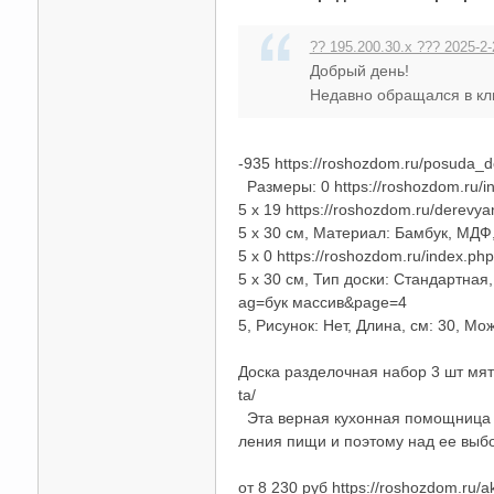
?? 195.200.30.x ??? 2025-2-
Добрый день!
Недавно обращался в кли
-935 https://roshozdom.ru/posuda_
Размеры: 0 https://roshozdom.ru/i
5 x 19 https://roshozdom.ru/derevy
5 x 30 см, Материал: Бамбук, МДФ,
5 x 0 https://roshozdom.ru/index.p
5 x 30 см, Тип доски: Стандартная
ag=бук массив&page=4
5, Рисунок: Нет, Длина, см: 30, М
Доска разделочная набор 3 шт мя
ta/
Эта верная кухонная помощница по
ления пищи и поэтому над ее выбор
от 8 230 руб https://roshozdom.ru/