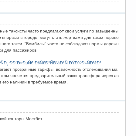
ные таксисты часто предлагают свои услуги по завышенны
 впервые в городе, могут стать жертвами для таких перево
анного такси. "Бомбилы" часто не соблюдают нормы дорожн
ки для пассажиров.
ºÑÐ¸ ÐÐ´Ð»ÐµÑ€ ÐšÑ€Ð°ÑÐ½Ð°Ñ ÐŸÐ¾Ð»ÑÐ½Ð°
длагают прозрачные тарифы, возможность отслеживания ма
нтом является предварительный заказ трансфера через аэ
в его наличии в требуемое время.
кой конторы Мостбет.