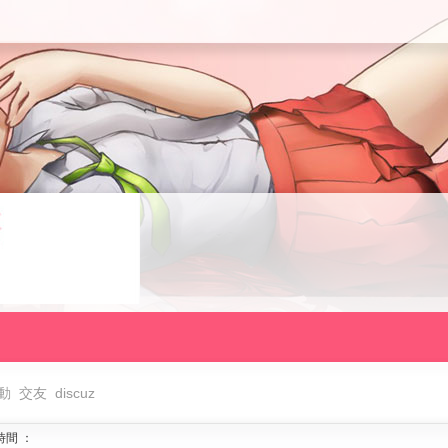
動
交友
discuz
間 ：