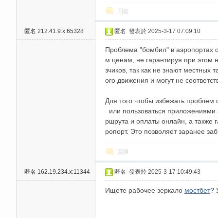
回復
高
匿名
212.41.9.x:65328
匿名
發表於 2025-3-17 07:09:10
Проблема "бомбил" в аэропортах с
м ценам, не гарантируя при этом н
зчиков, так как не знают местных
ого движения и могут не соответс
Для того чтобы избежать проблем 
или пользоваться приложениями за
檔
ршрута и оплаты онлайн, а также
ропорт. Это позволяет заранее за
回復
匿名
162.19.234.x:11344
匿名
發表於 2025-3-17 10:49:43
Ищете рабочее зеркало
мостбет
? 
口