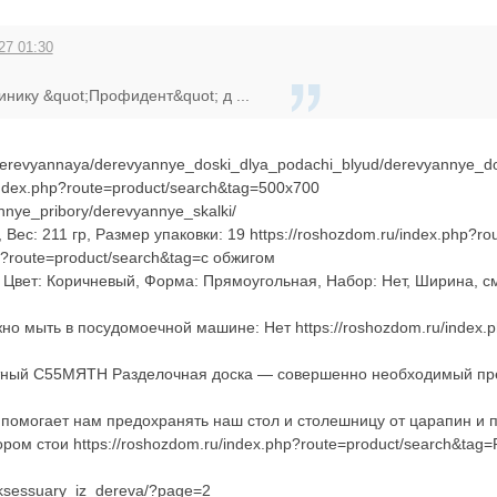
27 01:30
нику &quot;Профидент&quot; д ...
derevyannaya/derevyannye_doski_dlya_podachi_blyud/derevyannye_do
ndex.php?route=product/search&tag=500х700
annye_pribory/derevyannye_skalki/
 Вес: 211 гр, Размер упаковки: 19 https://roshozdom.ru/index.php?
hp?route=product/search&tag=с обжигом
, Цвет: Коричневый, Форма: Прямоугольная, Набор: Нет, Ширина, см:
ожно мыть в посудомоечной машине: Нет https://roshozdom.ru/index
тный С55МЯТН Разделочная доска — совершенно необходимый предме
могает нам предохранять наш стол и столешницу от царапин и по
ом стои https://roshozdom.ru/index.php?route=product/search&tag=
aksessuary_iz_dereva/?page=2