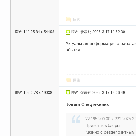
回復
匿名
141.95.84.x:54498
匿名
發表於 2025-3-17 11:52:30
Актуальная информация о работающ
обытия.
碑
回復
匿名
195.2.78.x:49038
匿名
發表於 2025-3-17 14:26:49
Ковши Спецтехника
外
?? 195.200.30.x ??? 2025-2-
Привет гемблеры!
Казино с бездепозитным 