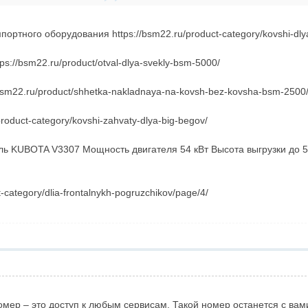
ртного оборудования https://bsm22.ru/product-category/kovshi-dlya
s://bsm22.ru/product/otval-dlya-svekly-bsm-5000/
bsm22.ru/product/shhetka-nakladnaya-na-kovsh-bez-kovsha-bsm-2500
roduct-category/kovshi-zahvaty-dlya-big-begov/
ь KUBOTA V3307 Мощность двигателя 54 кВт Высота выгрузки до 5,9 
-category/dlia-frontalnykh-pogruzchikov/page/4/
р – это доступ к любым сервисам. Такой номер останется с вами навс