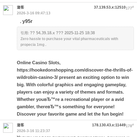
遊客
37.139.53.x:12510
#
177
2026-3-16 09:47:13
. y95r
?? 54.39.18.x ??? 2025-11-25 18:38
引用:
Zero hassle to purchase your vital pharmaceuticals with
propecia 1mg .
Online Casino Slots,
https://hookedonshopping.com/discover-the-thrills-of-
wildrobin-casino-3/
present an exciting option to win
big. With colorful graphics and engaging gameplay,
players can enjoy a variety of themes and formats.
Whether youвЂ™re a recreational player or a avid
gambler, thereвЂ™s something for everyone!
Discover your favorite game and let the fun begin!
遊客
178.130.43.x:11449
#
178
2026-3-16 11:23:37