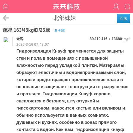
北部妹妹
回復
疏星 163/45kg/D/25歲
看全部
遊客
89.110.116.x:13680
#
176
2026-3-16 07:48:07
Гидроизоляция Кнауф применяется для защиты
стен и пола в помещениях с повышенной
влажностью перед укладкой плитки. Материалы
образуют эластичный водонепроницаемый слой,
который предотвращает проникновение влаги в
основание и защищает конструкции от разрушения
и протечек. Гидроизоляция Кнауф хорошо
сцепляется с бетоном, штукатуркой и
гипсокартоном, наносится кистью или валиком и
обычно используется в ванных комнатах,
душевых и кухнях, особенно в зонах прямого
контакта с водой. Как вам
гидроизоляция кнауф