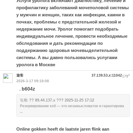
Услуги уролога включают диагностику, лечение и
профилактику заболеваний мочеполовой системы
у мужчин и женщин, таких как инфекции, камни в
почках, проблемы с предстательной железой и
недержание мочи. Уролог помогает подобрать
индивидуальное лечение, провести необходимые
обследования и дать рекомендации по
поддержанию здоровья мочевыделительной
системы. А вы давно пользовались услугами
уролога в Москве
遊客
37.139.53.x:11042
#
179
2026-3-17 09:18:08
. b604z
?? 89.44.137.x ??? 2025-11-25 17:12
引用:
Резервирование кэб — это незамысловатое и гарантирова
...
Online gokken heeft de laatste jaren flink aan