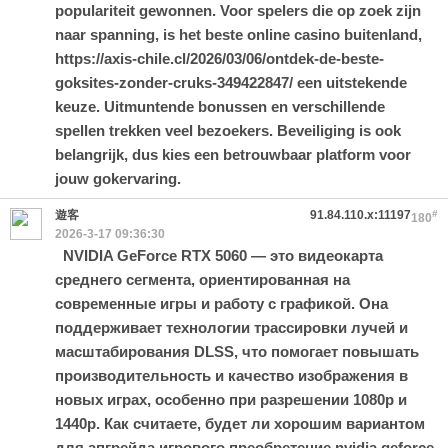
populariteit gewonnen. Voor spelers die op zoek zijn
naar spanning, is het beste online casino buitenland,
https://axis-chile.cl/2026/03/06/ontdek-de-beste-
goksites-zonder-cruks-349422847/
een uitstekende
keuze. Uitmuntende bonussen en verschillende
spellen trekken veel bezoekers. Beveiliging is ook
belangrijk, dus kies een betrouwbaar platform voor
jouw gokervaring.
遊客
91.84.110.x:11197
#
180
2026-3-17 09:36:30
NVIDIA GeForce RTX 5060 — это видеокарта
среднего сегмента, ориентированная на
современные игры и работу с графикой. Она
поддерживает технологии трассировки лучей и
масштабирования DLSS, что помогает повышать
производительность и качество изображения в
новых играх, особенно при разрешении 1080p и
1440p. Как считаете, будет ли хорошим вариантом
для апгрейда игрового преобретение
nvidia geforce