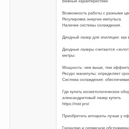
Важные характеристики:
Возможность работы с разными цв
Регулировка энергии импульса.
Наличие системы охлаждения.
Диодный лазер для эпиляции: как 
Диодные лазеры считаются «золот
метры:
Мощность: чем выше, тем эффект
Ресурс манипулы: определяет сро
Система охлаждения: обеспечивае
Где купить косметологическое обо
александритовый лазер купить
https://nist.pro/
Приобретать аппараты лучше у оф
Гарантию и сервисное обслуживан