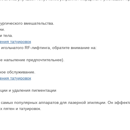
ргического вмешательства.
ии.
и тела.
ения татуировок
я игольчатого RF-лифтинга, обратите внимание на:
ое напыление предпочтительнее).
ное обслуживание.
ения татуировок
яции и удаления пигментации
 самых популярных аппаратов для лазерной эпиляции. Он эффектив
 пятен и татуировок.