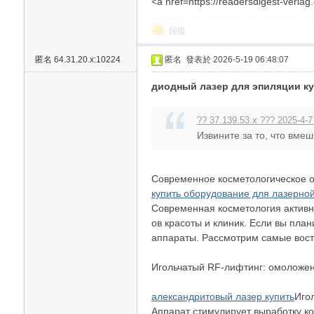
<a href=https://readersdigest-verla
回復
匿名
64.31.20.x:10224
匿名
發表於 2026-5-19 06:48:07
диодный лазер для эпиляции ку
送
?? 37.139.53.x ??? 2025-4-7
Извините за то, что вме
Современное косметологическое об
купить оборудование для лазерно
Современная косметология активн
ов красоты и клиник. Если вы пла
аппараты. Рассмотрим самые востр
Игольчатый RF-лифтинг: омоложен
александритовый лазер купить
Иго
Аппарат стимулирует выработку ко