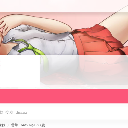
動
交友
discuz
妹妹
雲華 164/50kg/E/27歲