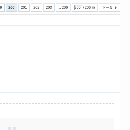
99
200
201
202
203
... 206
/ 206 頁
下一頁