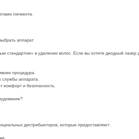
етами пигмента.
выбрать аппарат
ым стандартом» в удалении волос. Если вы хотите диодный лазер 
ивнее процедура.
к службы аппарата.
т комфорт и безопасность.
рудование?
ициальных дистрибьюторов, которые предоставляют:
ие.