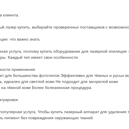
 клиента.
вый лазер купить, выбирайте проверенных поставщиков с возможн
ии: что важно знать
ная услуга, поэтому купить оборудование для лазерной эпиляции
ры. Каждый тип имеет свои особенности:
ности применения
ит для большинства фототипов Эффективен для тёмных и русых в
, идеален для светлой кожи Не подходит для загорелой кожи
 на тёмной коже Более болезненная процедура
атуировок
опулярная услуга. Чтобы купить лазерный аппарат для удаления т
ть пигмент без повреждения окружающих тканей.