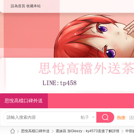
設為首頁
收藏本站
思悅高檔口碑外送
帖子
熱搜:
活
思悅高檔口碑外送
選妹區 加Gleezy：ky4573直接了解詳情
中部