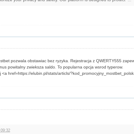
tbet pozwala obstawiac bez ryzyka. Rejestracja z QWERTY555 zapewn
Bonus powitalny zwieksza saldo. To popularna opcja wsrod typerow.
utaj <a href=https://elubin.pl/stats/articls/?kod_promocyjny_mostbet_po
 09:32