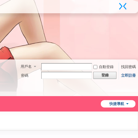
用戶名
自動登錄
找回密碼
登錄
密碼
立即註冊
快捷導航