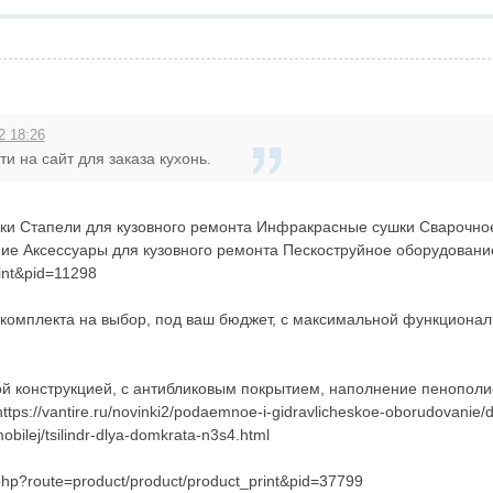
2 18:26
ти на сайт для заказа кухонь.
вки Стапели для кузовного ремонта Инфракрасные сушки Сварочн
ие Аксессуары для кузовного ремонта Пескоструйное оборудование Ф
int&pid=11298
комплекта на выбор, под ваш бюджет, с максимальной функциональнос
ой конструкцией, с антибликовым покрытием, наполнение пенопо
tps://vantire.ru/novinki2/podaemnoe-i-gidravlicheskoe-oborudovanie/
ilej/tsilindr-dlya-domkrata-n3s4.html
.php?route=product/product/product_print&pid=37799