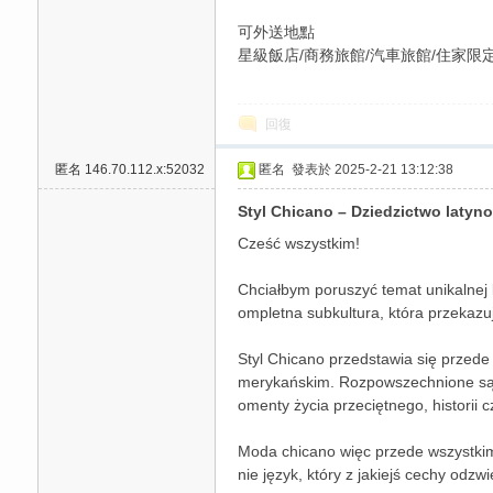
可外送地點
星級飯店/商務旅館/汽車旅館/住家限
回復
匿名
146.70.112.x:52032
匿名
發表於 2025-2-21 13:12:38
碑
Styl Chicano – Dziedzictwo latyno
Cześć wszystkim!
Chciałbym poruszyć temat unikalnej k
ompletna subkultura, która przekazu
Styl Chicano przedstawia się przed
merykańskim. Rozpowszechnione są d
omenty życia przeciętnego, historii c
外
Moda chicano więc przede wszystkim 
nie język, który z jakiejś cechy odzw