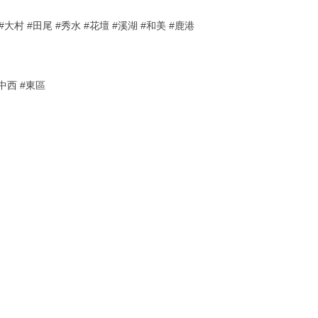
大村 #田尾 #秀水 #花壇 #溪湖 #和美 #鹿港
中西 #東區