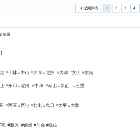
返回列表
1
2
3
4
部樓層
中
港 #士林 #中山 #大同 #北投 #內湖 #文山 #信義
止 #永和 #瀘州 #中和 #泰山 #新莊 #三重
區 #西區 #西屯 #北屯 #烏日 #太平 #大雅
雅 #新興 #前鎮 #前金 #鼓山