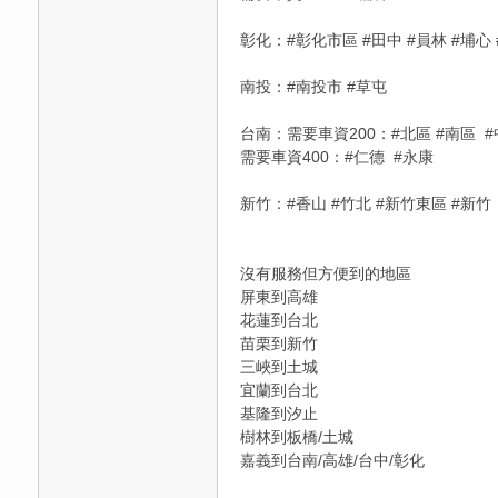
高
彰化：#彰化市區 #田中 #員林 #埔心 #
南投：#南投市 #草屯
台南：需要車資200：#北區 #南區 #
需要車資400：#仁德 #永康
新竹：#香山 #竹北 #新竹東區 #新竹
檔
沒有服務但方便到的地區
屏東到高雄
花蓮到台北
苗栗到新竹
三峽到土城
宜蘭到台北
基隆到汐止
樹林到板橋/土城
嘉義到台南/高雄/台中/彰化
口