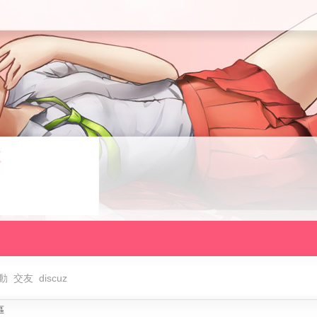
動
交友
discuz
區