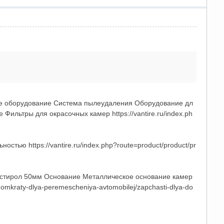
ое оборудование Система пылеудаления Оборудование дл
ильтры для окрасочных камер https://vantire.ru/index.ph
тью https://vantire.ru/index.php?route=product/product/pr
листирол 50мм Основание Металлическое основание камер
domkraty-dlya-peremescheniya-avtomobilej/zapchasti-dlya-do