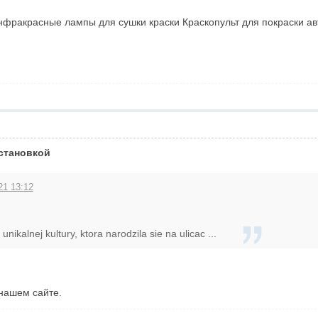
акрасные лампы для сушки краски Краскопульт для покраски авто ht
установкой
21 13:12
ikalnej kultury, ktora narodzila sie na ulicac ...
нашем сайте.