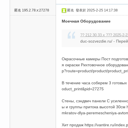
匿名
195.2.78.x:27278
匿名
發表於 2025-2-25 14:17:38
Моечная Оборудование
?? 212.30.33.x ??? 2025-2-2
duc-sozvezdie.ru/ - Перей
Окрасочные камеры Пост подгото
я окраски Рихтовочное оборудован
p?route=product/product/product_pr
В течение часа соберем 3 готовых 
oduct_print&pid=27275
Стены, сэндвич панели С усиленн
ы и группы притока высотой 30см ht
mkratov-dlya-peremescheniya-avtomob
Хит продаж https://vantire.ru/index