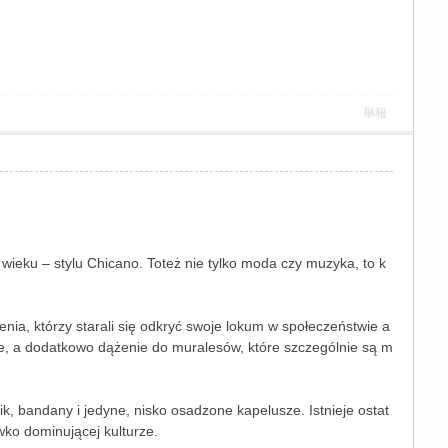
舉報
X wieku – stylu Chicano. Toteż nie tylko moda czy muzyka, to k
, którzy starali się odkryć swoje lokum w społeczeństwie a
e, a dodatkowo dążenie do muralesów, które szczególnie są m
, bandany i jedyne, nisko osadzone kapelusze. Istnieje ostat
iwko dominującej kulturze.