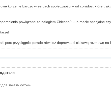
we korzenie bardzo w sercach społeczności – od corridos, które traktuj
pomnienia powiązane ze nałogiem Chicano? Lub macie specjalne czynniki
tarze!
aki post przyciągnie poradę również doprowadzi ciekawą rozmowę na 
водителя
 для заказа кухонь.