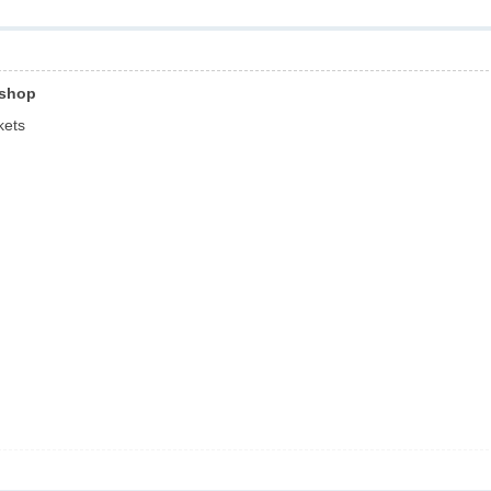
 shop
kets