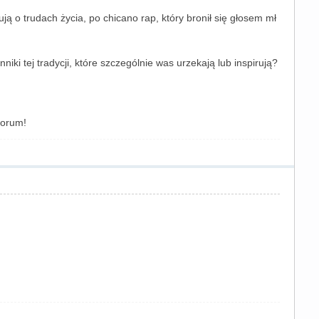
ą o trudach życia, po chicano rap, który bronił się głosem mł
 tej tradycji, które szczególnie was urzekają lub inspirują?
forum!