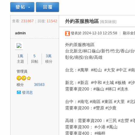
外約茶服務地區
查看:
231867
|
回復:
11542
[複製鏈接]
思
»
›
›
›
admin
發表於 2024-12-10 12:25:58
|
顯示全
外約茶服務地區
台北新北/林口龜山/新竹/竹北/香山/台
1萬
5
3萬
彰化/南投/台南/高雄
主題
回帖
積分
台北：#萬華 #松山 #大安 #中正 #南
管理員
新北：#新店 #中和 #土城 #板橋 #汐
悅
積分
36583
需要車資200：#龜山 #林口 #淡水
發消息
台中：#南屯 #南區 #東區 #大里 #北
需要車資200：#豐原 #沙鹿
高雄：需要車資200：#三民 #左營 #苓
需要車資300： #小港 #鳳山
需要車資400： #楠梓