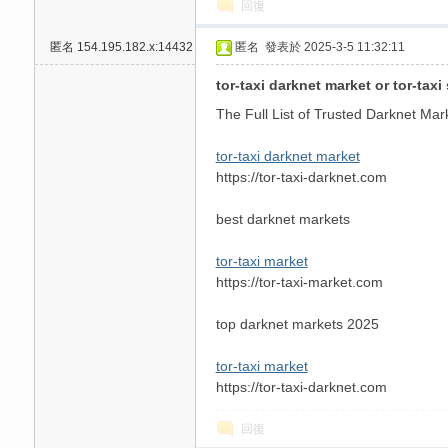
回復
匿名
154.195.182.x:14432
匿名
發表於 2025-3-5 11:32:11
tor-taxi darknet market or tor-taxi
The Full List of Trusted Darknet Mar
tor-taxi darknet market
https://tor-taxi-darknet.com
best darknet markets
tor-taxi market
https://tor-taxi-market.com
top darknet markets 2025
tor-taxi market
https://tor-taxi-darknet.com
回復