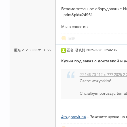
Вспомогательное оборудование Инфр
_print&pid=24961
Мы в соцсетях:
回復
匿名
212.30.33.x:13166
匿名
發表於 2025-2-26 12:46:36
Кухни под заказ с доставкой и 
?? 146.70.112.x ??? 2025-2-
Czesc wszystkim!
Chcialbym poruszyc temat un
4to-gotovit.ru/
- Закажите кухню на 