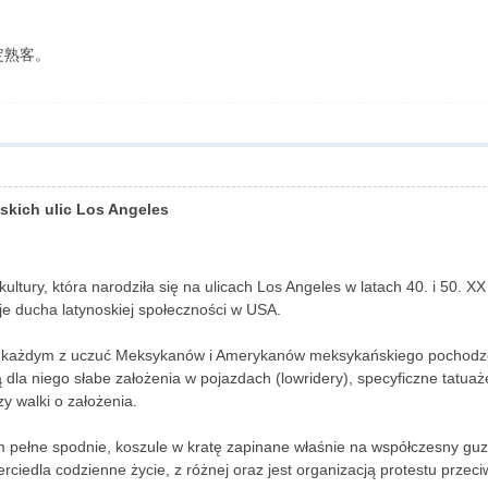
定熟客。
skich ulic Los Angeles
ultury, która narodziła się na ulicach Los Angeles w latach 40. i 50. X
je ducha latynoskiej społeczności w USA.
e każdym z uczuć Meksykanów i Amerykanów meksykańskiego pochodzenia
la niego słabe założenia w pojazdach (lowridery), specyficzne tatuaż
zy walki o założenia.
pełne spodnie, koszule w kratę zapinane właśnie na współczesny guzik
ierciedla codzienne życie, z różnej oraz jest organizacją protestu przec