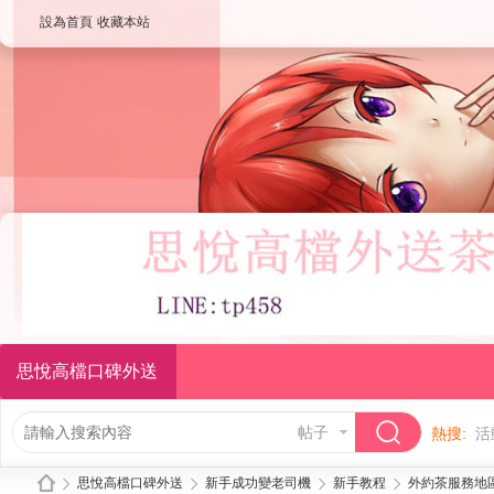
設為首頁
收藏本站
思悅高檔口碑外送
帖子
熱搜:
活
思悅高檔口碑外送
新手成功變老司機
新手教程
外約茶服務地