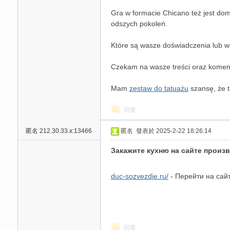
Gra w formacie Chicano też jest domo
odszych pokoleń.
Które są wasze doświadczenia lub ws
Czekam na wasze treści oraz komen
送
Mam
zestaw do tatuażu
szansę, że t
回復
匿名
212.30.33.x:13466
匿名
發表於 2025-2-22 18:26:14
Закажите кухню на сайте произ
duc-sozvezdie.ru/
- Перейти на сайт
回復