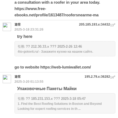
a consultation with a roofer in your area today.
https://www.free-
ebooks.net/profile/1613487/roofersnearme-ma
遊客
205.185.193.x:34432
#
13
2025-3-18 23:31:26
try here
?? 212.30.33.x ??? 2025-2-26 12:46
引用:
4to-gotovit.ru/ - Закажите кухню на нашем сайте.
go to website https://web-lumiwallet.com/
遊客
195.2.79.x:36282
#
14
2025-3-20 01:13:55
Упаковочные Пакеты Майки
?? 185.231.153.x ??? 2025-3-18 05:47
引用:
1. Find the Best Roofing Solutions in Boston and Beyond
Looking for expert roofing services in th ...