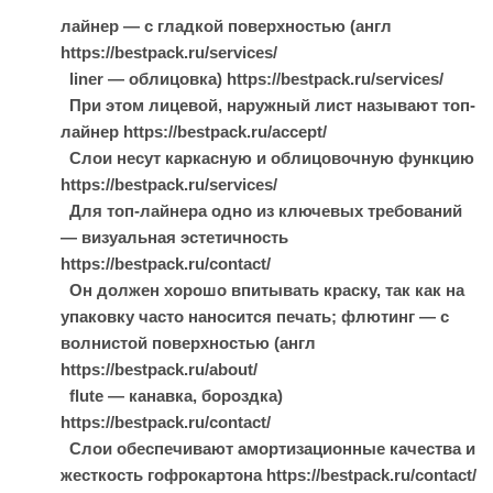
лайнер — с гладкой поверхностью (англ
https://bestpack.ru/services/
liner — облицовка) https://bestpack.ru/services/
При этом лицевой, наружный лист называют топ-
лайнер https://bestpack.ru/accept/
Слои несут каркасную и облицовочную функцию
https://bestpack.ru/services/
Для топ-лайнера одно из ключевых требований
— визуальная эстетичность
https://bestpack.ru/contact/
Он должен хорошо впитывать краску, так как на
упаковку часто наносится печать; флютинг — с
волнистой поверхностью (англ
https://bestpack.ru/about/
flute — канавка, бороздка)
https://bestpack.ru/contact/
Слои обеспечивают амортизационные качества и
жесткость гофрокартона https://bestpack.ru/contact/