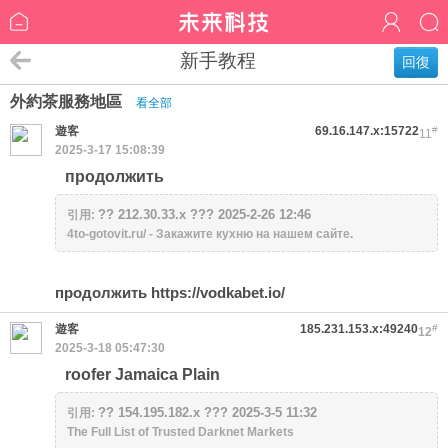
新手教程
回復
外約茶服務地區
看全部
遊客
69.16.147.x:15722
#
11
2025-3-17 15:08:39
продолжить
?? 212.30.33.x ??? 2025-2-26 12:46
引用:
4to-gotovit.ru/ - Закажите кухню на нашем сайте.
продолжить https://vodkabet.io/
遊客
185.231.153.x:49240
#
12
2025-3-18 05:47:30
roofer Jamaica Plain
?? 154.195.182.x ??? 2025-3-5 11:32
引用:
The Full List of Trusted Darknet Markets