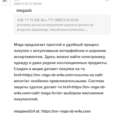
2025-3-20 17:24:00
megasb
?? 77.232.36.x ??? 2025-3-14 23:10
引用:
prostituta jacarei acompanhante japonesa garotas de
programa itapetininga http://knezevo.info/vip12 ...
Mega предлагает простой и удобный процесс
покупок с интуитивным интерфейсом и широким
ассортиментом. Здесь можно найти электронику,
одежду и даже редкие коллекционные предметы.
Скидки и акции делают покупки на <a
href=https://xn--mga-sb-w4a.com>ссылка на сайт
мега</a> особенно привлекательными. Система
защиты сделок делает <a href=https://xn--mga-sb-
w4a.com>сайт mega fo</a> выбором миллионов
покупателей.
megaweb14 at: https://xn--mga-sb-w4a.com