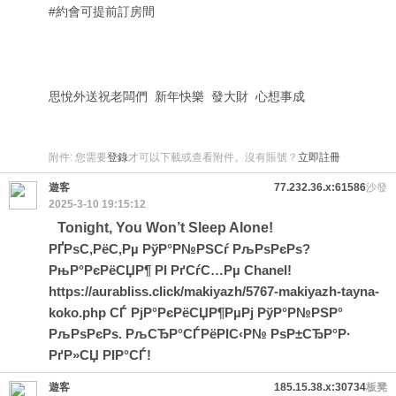
#約會可提前訂房間
思悅外送祝老闆們 新年快樂 發大財 心想事成
附件:
您需要
登錄
才可以下載或查看附件。沒有賬號？
立即註冊
遊客
77.232.36.x:61586
沙發
2025-3-10 19:15:12
Tonight, You Won’t Sleep Alone!
РҐРѕС‚РёС‚Рµ РўР°Р№РЅСѓ РљРѕРєРѕ?
РњР°РєРёСЏР¶ РІ РґСѓС…Рµ Chanel!
https://aurabliss.click/makiyazh/5767-makiyazh-tayna-
koko.php
СЃ РјР°РєРёСЏР¶РµРј РўР°Р№РЅР°
РљРѕРєРѕ. РљСЂР°СЃРёРІС‹Р№ РѕР±СЂР°Р·
РґР»СЏ РІР°СЃ!
遊客
185.15.38.x:30734
板凳