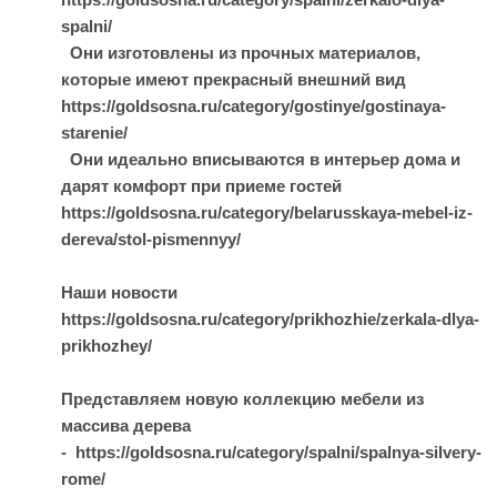
spalni/
Они изготовлены из прочных материалов,
которые имеют прекрасный внешний вид
https://goldsosna.ru/category/gostinye/gostinaya-
starenie/
Они идеально вписываются в интерьер дома и
дарят комфорт при приеме гостей
https://goldsosna.ru/category/belarusskaya-mebel-iz-
dereva/stol-pismennyy/
Наши новости
https://goldsosna.ru/category/prikhozhie/zerkala-dlya-
prikhozhey/
Представляем новую коллекцию мебели из
массива дерева
- https://goldsosna.ru/category/spalni/spalnya-silvery-
rome/