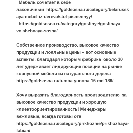
Мебель сочетает в себе
лаконичный https://goldsosna.ru/category/belarussk
aya-mebel-iz-dereva/stol-pismennyy/
https://goldsosna.ru/category/gostinye/gostinaya-
volshebnaya-sosna/
Собственное производство, высокое качество
продукции и лояльные цены – вот основные
аспекты, благодаря которым фабрика около 30
лет удерживает лидирующие позиции на рынке
корпусной мебели из натурального дерева
https://goldsosna.ru/tumba-yunona-16-md-189/
Хочу выразить благодарность производителю за
высокое качество продукции и хорошую
клиентоориентированность! Менеджеры
вежливые, всегда готовы отв
https://goldsosna.ru/category/prikhozhie/prikhozhaya-
fabian/