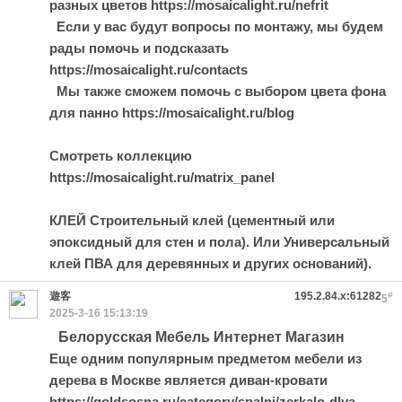
разных цветов https://mosaicalight.ru/nefrit
Если у вас будут вопросы по монтажу, мы будем
рады помочь и подсказать
https://mosaicalight.ru/contacts
Мы также сможем помочь с выбором цвета фона
для панно https://mosaicalight.ru/blog
Смотреть коллекцию
https://mosaicalight.ru/matrix_panel
КЛЕЙ Строительный клей (цементный или
эпоксидный для стен и пола). Или Универсальный
клей ПВА для деревянных и других оснований).
遊客
195.2.84.x:61282
#
5
2025-3-16 15:13:19
Белорусская Мебель Интернет Магазин
Еще одним популярным предметом мебели из
дерева в Москве является диван-кровати
https://goldsosna.ru/category/spalni/zerkalo-dlya-