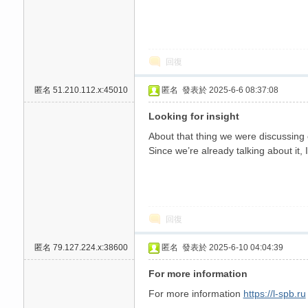
回復
匿名
51.210.112.x:45010
匿名
發表於 2025-6-6 08:37:08
Looking for insight
About that thing we were discussing ea
Since we’re already talking about it, 
回復
匿名
79.127.224.x:38600
匿名
發表於 2025-6-10 04:04:39
For more information
For more information
https://l-spb.ru