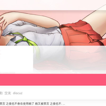
動
交友
discuz
禁言 之後也不會在使用賴了 賴又被禁言 之後也不. ...