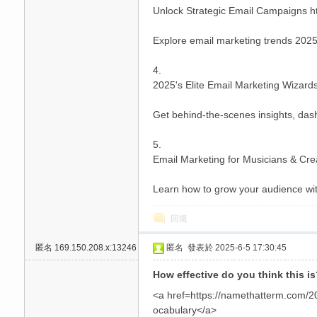
Unlock Strategic Email Campaigns h
Explore email marketing trends 2025,
4.
2025's Elite Email Marketing Wizards
送
Get behind-the-scenes insights, dash
5.
Email Marketing for Musicians & Cre
Learn how to grow your audience with 
回復
匿名
169.150.208.x:13246
匿名
發表於 2025-6-5 17:30:45
How effective do you think this is
<a href=https://namethatterm.com/
ocabulary</a>