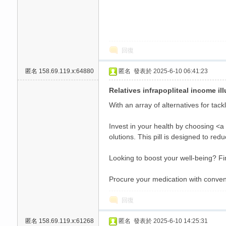
回復
匿名
158.69.119.x:64880
匿名
發表於 2025-6-10 06:41:23
Relatives infrapopliteal income il
With an array of alternatives for tack
Invest in your health by choosing <a
olutions. This pill is designed to redu
Looking to boost your well-being? Fin
Procure your medication with conven
回復
匿名
158.69.119.x:61268
匿名
發表於 2025-6-10 14:25:31