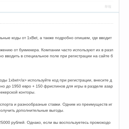
舉報
льные коды от 1xBet, а также подробно опишем, где вводит
жению от букмекера. Компании часто используют их в разл
о вводить в специальное поле при регистрации на сайте б
коды 1xbet</a> используйте код при регистрации, внесите д
ино до 1950 евро + 150 фриспинов для игры в разделе азар
мекерской конторы.
 спорта и разнообразные ставки. Одним из преимуществ иг
получить дополнительные выгоды.
25000 рублей. Однако, если вы воспользуетесь промокодо