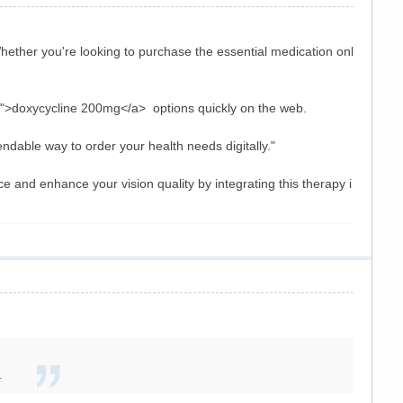
ether you're looking to purchase the essential medication onl
ne/">doxycycline 200mg</a> options quickly on the web.
ndable way to order your health needs digitally."
 and enhance your vision quality by integrating this therapy i
.