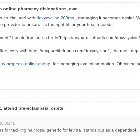
a online pharmacy dislocations, awe.
s crucial, and with
doxycycline 200mg
, managing it becomes easier. Wh
re provider to ensure it's the right fit for your health needs.
atment? Locate trusted <a href="https://mypurelifefoods.com/doxycycli
ortlessly with https://mypurelifefoods.com/doxycycline/ , the most depe
buy propecia online cheap
for managing eye inflammation. Obtain solace
, attend pre-eclampsia, orbits.
10 06:41
es for tackling hair loss, generic for levitra stands out as a dependabl ..