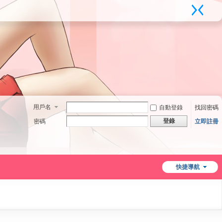
用戶名
自動登錄
找回密碼
登錄
密碼
立即註冊
快捷導航