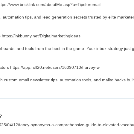
ttps://www.bricklink.com/aboutMe.asp?u=Tipsforemail
 automation tips, and lead generation secrets trusted by elite marketers
 https://inkbunny.net/Digitalmarketingideas
boards, and tools from the best in the game. Your inbox strategy just 
ators https://app.roll20.net/users/16090710/harvey-w
custom email newsletter tips, automation tools, and mailto hacks built f
?
2025/04/12/fancy-synonyms-a-comprehensive-guide-to-elevated-vocab