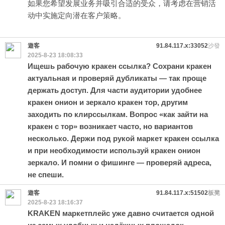
如果您希望发展业务并吸引合适的受众，请考虑在营销活
动中实施定向潜在客户策略。
遊客
91.84.117.x:33052
沙發
2025-8-23 18:08:33
Ищешь рабочую кракен ссылка? Сохрани кракен
актуальная и проверяй дубликаты — так проще
держать доступ. Для части аудитории удобнее
кракен онион и зеркало кракен тор, другим
заходить по клирссылкам. Вопрос «как зайти на
кракен с тор» возникает часто, но вариантов
несколько. Держи под рукой маркет кракен ссылка
и при необходимости используй кракен онион
зеркало. И помни о фишинге — проверяй адреса,
не спеши.
遊客
91.84.117.x:51502
板凳
2025-8-23 18:16:37
KRAKEN маркетплейс уже давно считается одной