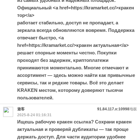
из самых удобных и надёжных площадок.
Официальный <a href=https://kramarket.cc/>кракен
тор</a>
работает стабильно, доступ не пропадает, а
зеркала всегда обновляются вовремя. Поддержка
отвечает быстро, <a
href=https://kramarket.cc/>кракен актуальная</a>
решает спорные моменты честно. Покупки
проходят без задержек, криптоплатежи
принимаются моментально. Многие отмечают и
ассортимент — здесь можно найти как привычные
сервисы, так и редкие товары. Всё это делает
KRAKEN местом, которому доверяют тысячи
пользователей.
遊客
91.84.117.x:10998
地板
2025-8-24 01:16:31
Ищешь рабочую кракен ссылка? Сохрани кракен
актуальная и проверяй дубликаты — так проще
держать доступ. Для части аудитории удобнее